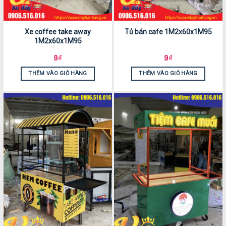
Xe coffee take away
Tủ bán cafe 1M2x60x1M95
1M2x60x1M95
9
₫
9
₫
THÊM VÀO GIỎ HÀNG
THÊM VÀO GIỎ HÀNG