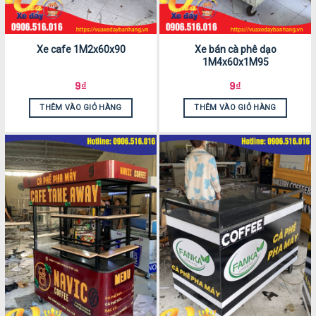
Xe cafe 1M2x60x90
Xe bán cà phê dạo
1M4x60x1M95
9
₫
9
₫
THÊM VÀO GIỎ HÀNG
THÊM VÀO GIỎ HÀNG