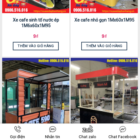
Xe cafe sinh tố nước ép
Xe cafe nhỏ gọn 1Mx60x1M95
1M6x60x1M95
9
₫
9
₫
THÊM VÀO GIỎ HÀNG
THÊM VÀO GIỎ HÀNG
Gọi điện
Nhắn tin
Chat zalo
Chat Facebook