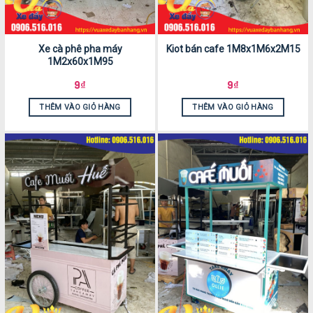
Xe cà phê pha máy
Kiot bán cafe 1M8x1M6x2M15
1M2x60x1M95
9
₫
9
₫
THÊM VÀO GIỎ HÀNG
THÊM VÀO GIỎ HÀNG