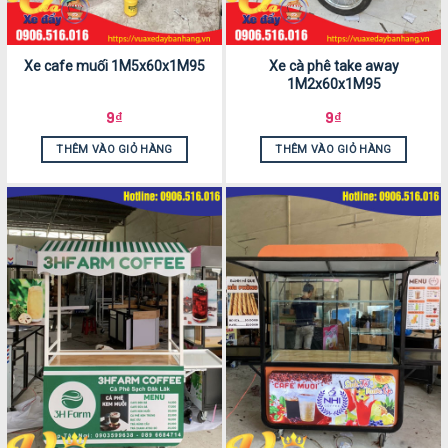
Xe cafe muối 1M5x60x1M95
Xe cà phê take away
1M2x60x1M95
9
₫
9
₫
THÊM VÀO GIỎ HÀNG
THÊM VÀO GIỎ HÀNG