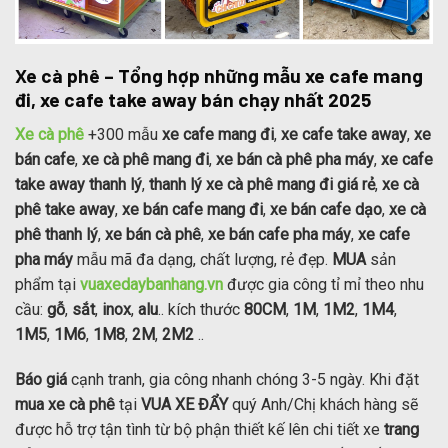
Xe cà phê – Tổng hợp những mẫu xe cafe mang
đi, xe cafe take away bán chạy nhất 2025
Xe cà phê
+300 mẫu
xe cafe mang đi
,
xe cafe take away
,
xe
bán cafe
,
xe cà phê mang đi
,
xe bán cà phê pha máy
,
xe cafe
take away thanh lý
,
thanh lý xe cà phê mang đi giá rẻ
,
xe cà
phê take away
,
xe bán cafe mang đi
,
xe bán cafe dạo
,
xe cà
phê thanh lý
,
xe bán cà phê
,
xe bán cafe pha máy
,
xe cafe
pha máy
mẫu mã đa dạng, chất lượng, rẻ đẹp.
MUA
sản
phẩm tại
vuaxedaybanhang.vn
được gia công tỉ mỉ theo nhu
cầu:
gỗ
,
sắt
,
inox
,
alu
.. kích thước
80CM
,
1M
,
1M2
,
1M4
,
1M5
,
1M6
,
1M8
,
2M
,
2M2
..
Báo giá
cạnh tranh, gia công nhanh chóng 3-5 ngày. Khi đặt
mua xe cà phê
tại
VUA XE ĐẨY
quý Anh/Chị khách hàng sẽ
được hỗ trợ tận tình từ bộ phận thiết kế lên chi tiết xe
trang