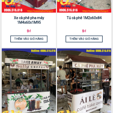
Xe cà phê pha máy
Tủ cà phê 1M2x60x84
1M4x60x1M95
9
₫
9
₫
THÊM VÀO GIỎ HÀNG
THÊM VÀO GIỎ HÀNG