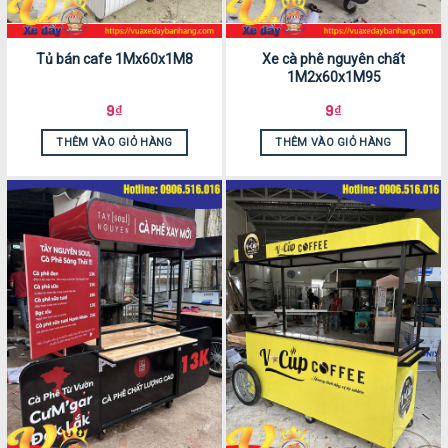
Tủ bán cafe 1Mx60x1M8
Xe cà phê nguyên chất
1M2x60x1M95
9
₫
9
₫
THÊM VÀO GIỎ HÀNG
THÊM VÀO GIỎ HÀNG