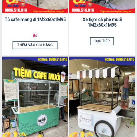
Tủ cafe mang đi 1M2x60x1M95
Xe tiệm cà phê muối
1M2x60x1M95
9
₫
ĐỌC TIẾP
THÊM VÀO GIỎ HÀNG