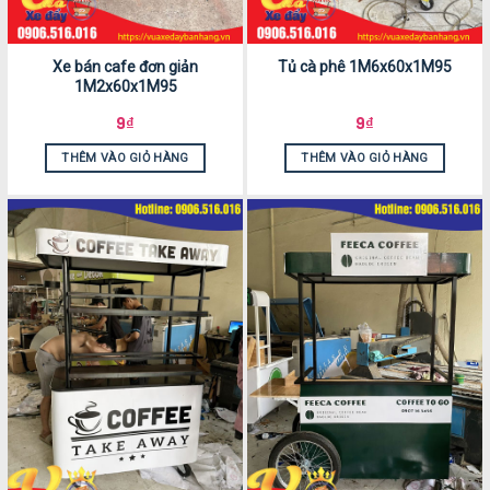
Xe bán cafe đơn giản
Tủ cà phê 1M6x60x1M95
1M2x60x1M95
9
₫
9
₫
THÊM VÀO GIỎ HÀNG
THÊM VÀO GIỎ HÀNG