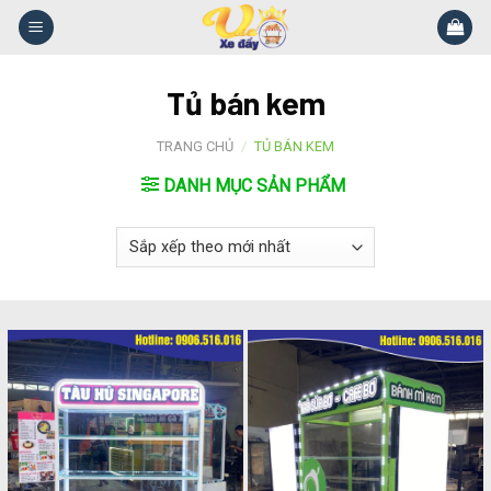
Skip
to
content
Tủ bán kem
TRANG CHỦ
/
TỦ BÁN KEM
DANH MỤC SẢN PHẨM