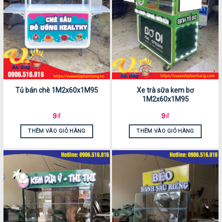
Tủ bán chè 1M2x60x1M95
Xe trà sữa kem bơ
1M2x60x1M95
9
₫
9
₫
THÊM VÀO GIỎ HÀNG
THÊM VÀO GIỎ HÀNG