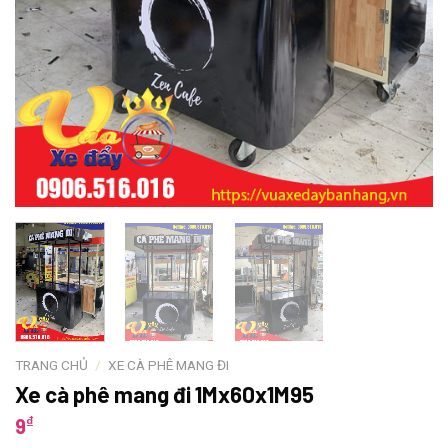
TRANG CHỦ
/
XE CÀ PHÊ MANG ĐI
Xe cà phê mang đi 1Mx60x1M95
₫
9