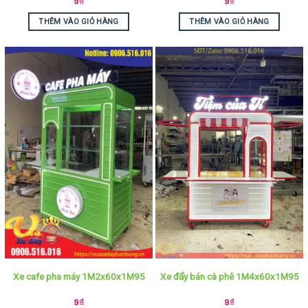
9
₫
9
₫
THÊM VÀO GIỎ HÀNG
THÊM VÀO GIỎ HÀNG
Xe cafe pha máy 1M2x60x1M95
Xe đẩy bán cà phê 1M4x60x1M95
9
₫
9
₫