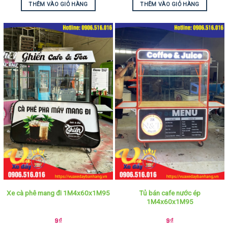
THÊM VÀO GIỎ HÀNG
THÊM VÀO GIỎ HÀNG
Tủ bán cafe nước ép
Xe cà phê mang đi 1M4x60x1M95
1M4x60x1M95
9
₫
9
₫