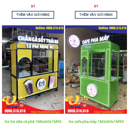
9
₫
9
₫
THÊM VÀO GIỎ HÀNG
THÊM VÀO GIỎ HÀNG
Xe trà sữa cà phê 1M6x60x1M95
Xe cafe pha máy 1M2x60x1M95