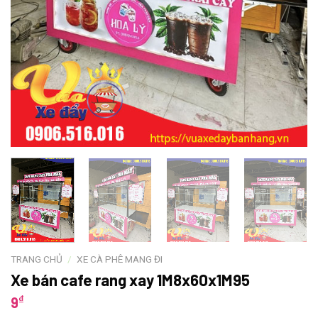
TRANG CHỦ
/
XE CÀ PHÊ MANG ĐI
Xe bán cafe rang xay 1M8x60x1M95
₫
9