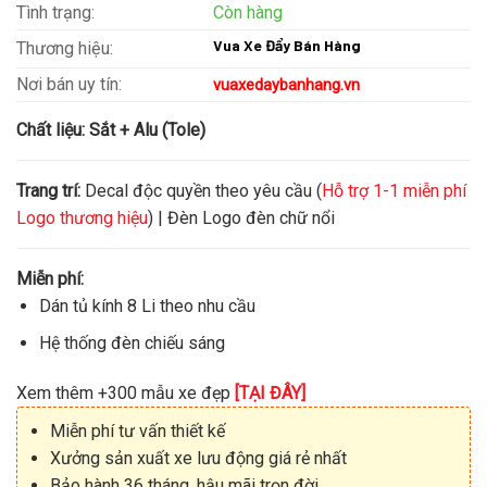
Tình trạng:
Còn hàng
Vua Xe Đẩy Bán Hàng
Thương hiệu:
Nơi bán uy tín:
vuaxedaybanhang.vn
Chất liệu:
Sắt + Alu (Tole)
Trang trí:
Decal độc quyền theo yêu cầu (
Hỗ trợ 1-1 miễn phí
Logo thương hiệu
) | Đèn Logo đèn chữ nổi
Miễn phí:
Dán tủ kính 8 Li theo nhu cầu
Hệ thống đèn chiếu sáng
Xem thêm +300 mẫu xe đẹp
[TẠI ĐÂY]
Miễn phí tư vấn thiết kế
Xưởng sản xuất xe lưu động giá rẻ nhất
Bảo hành 36 tháng, hậu mãi trọn đời