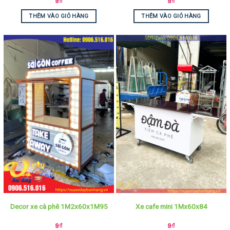
9
₫
9
₫
THÊM VÀO GIỎ HÀNG
THÊM VÀO GIỎ HÀNG
Decor xe cà phê 1M2x60x1M95
Xe cafe mini 1Mx60x84
9
₫
9
₫