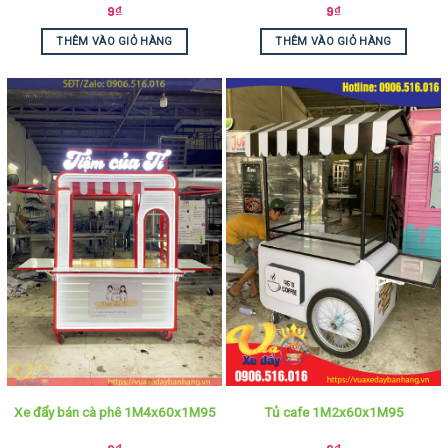
9
₫
9
₫
THÊM VÀO GIỎ HÀNG
THÊM VÀO GIỎ HÀNG
Xe đẩy bán cà phê 1M4x60x1M95
Tủ cafe 1M2x60x1M95