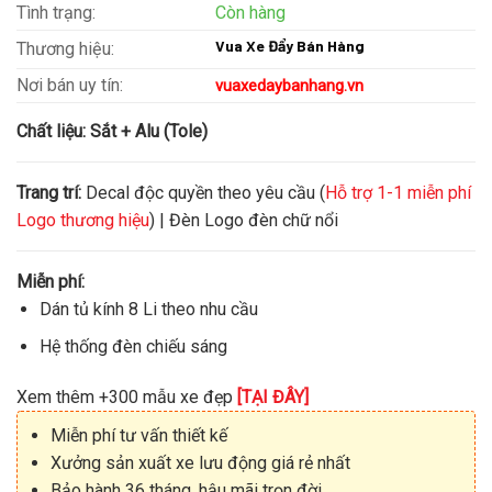
Tình trạng:
Còn hàng
Vua Xe Đẩy Bán Hàng
Thương hiệu:
Nơi bán uy tín:
vuaxedaybanhang.vn
Chất liệu:
Sắt + Alu (Tole)
Trang trí:
Decal độc quyền theo yêu cầu (
Hỗ trợ 1-1 miễn phí
Logo thương hiệu
) | Đèn Logo đèn chữ nổi
Miễn phí:
Dán tủ kính 8 Li theo nhu cầu
Hệ thống đèn chiếu sáng
Xem thêm +300 mẫu xe đẹp
[TẠI ĐÂY]
Miễn phí tư vấn thiết kế
Xưởng sản xuất xe lưu động giá rẻ nhất
Bảo hành 36 tháng, hậu mãi trọn đời