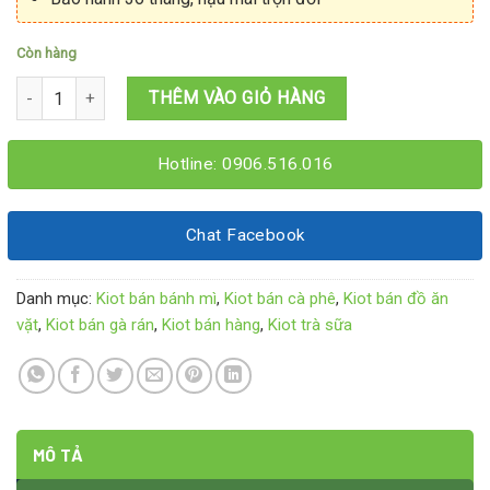
Còn hàng
Mẫu kiot bán hàng 3M5x2Mx2M8 số lượng
THÊM VÀO GIỎ HÀNG
Hotline: 0906.516.016
Chat Facebook
Danh mục:
Kiot bán bánh mì
,
Kiot bán cà phê
,
Kiot bán đồ ăn
vặt
,
Kiot bán gà rán
,
Kiot bán hàng
,
Kiot trà sữa
MÔ TẢ