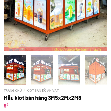
TRANG CHỦ
/
KIOT BÁN ĐỒ ĂN VẶT
Mẫu kiot bán hàng 3M5x2Mx2M8
₫
9