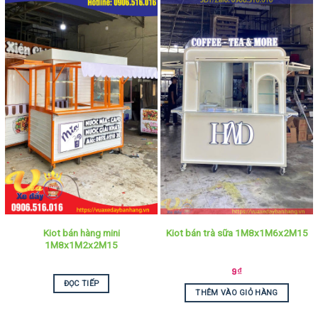
Kiot bán hàng mini
Kiot bán trà sữa 1M8x1M6x2M15
1M8x1M2x2M15
9
₫
ĐỌC TIẾP
THÊM VÀO GIỎ HÀNG