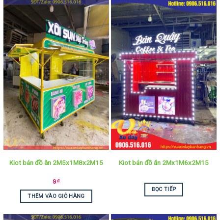
Kiot bán đồ ăn 2M5x1M8x2M15
Kiot bán đồ ăn 2Mx1M6x2M15
9
₫
ĐỌC TIẾP
THÊM VÀO GIỎ HÀNG