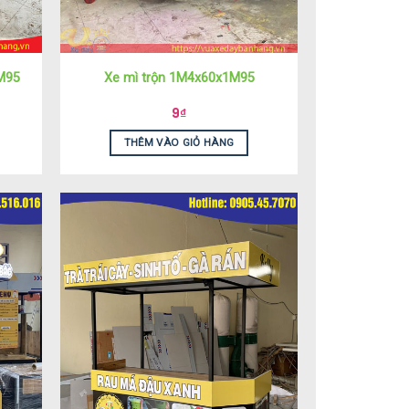
M95
Xe mì trộn 1M4x60x1M95
9
₫
THÊM VÀO GIỎ HÀNG