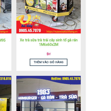
Xe trà sữa trà trái cây sinh tố gà rán
M95
1M6x60x2M
9
₫
THÊM VÀO GIỎ HÀNG