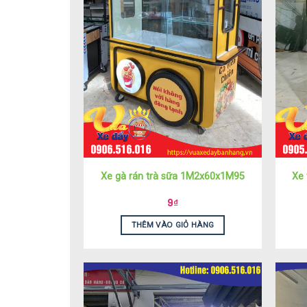
Xe gà rán trà sữa 1M2x60x1M95
Xe 
9
₫
THÊM VÀO GIỎ HÀNG