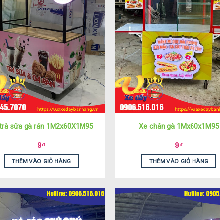
trà sữa gà rán 1M2x60X1M95
Xe chân gà 1Mx60x1M95
9
₫
9
₫
THÊM VÀO GIỎ HÀNG
THÊM VÀO GIỎ HÀNG