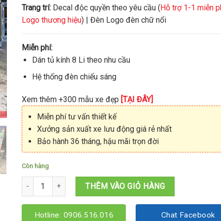
Trang trí:
Decal độc quyền theo yêu cầu (
Hỗ trợ 1-1 miễn p
Logo thương hiệu
) | Đèn Logo đèn chữ nổi
Miễn phí:
Dán tủ kính 8 Li theo nhu cầu
Hệ thống đèn chiếu sáng
Xem thêm +300 mẫu xe đẹp
[TẠI ĐÂY]
Miễn phí tư vấn thiết kế
Xưởng sản xuất xe lưu động giá rẻ nhất
Bảo hành 36 tháng, hậu mãi trọn đời
Còn hàng
Xe gà rán 1M2x60x1M95 số lượng
THÊM VÀO GIỎ HÀNG
Hotline: 0906.516.016
Chat Facebook