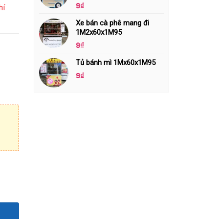
9
₫
hí
Xe bán cà phê mang đi
1M2x60x1M95
9
₫
Tủ bánh mì 1Mx60x1M95
9
₫