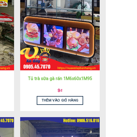
Tủ trà sữa gà rán 1M6x60x1M95
9
₫
THÊM VÀO GIỎ HÀNG