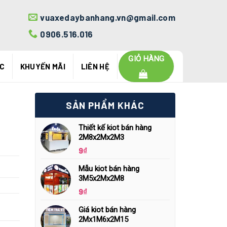
vuaxedaybanhang.vn@gmail.com
0906.516.016
GIỎ HÀNG
ỨC
KHUYẾN MÃI
LIÊN HỆ
SẢN PHẨM KHÁC
Thiết kế kiot bán hàng
2M8x2Mx2M3
9
₫
Mẫu kiot bán hàng
3M5x2Mx2M8
9
₫
Giá kiot bán hàng
2Mx1M6x2M15