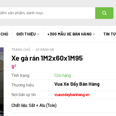
 CHỦ
GIỚI THIỆU
+300 MẪU XE BÁN HÀNG
TIN T
TRANG CHỦ
/
XE BÁNH MÌ
Xe gà rán 1M2x60x1M95
₫
9
Tình trạng:
Còn hàng
Vua Xe Đẩy Bán Hàng
Thương hiệu:
Nơi bán uy tín:
vuaxedaybanhang.vn
Chất liệu:
Sắt + Alu (Tole)