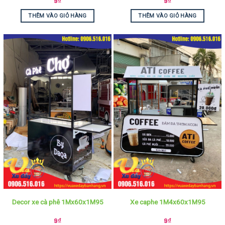
9
₫
9
₫
THÊM VÀO GIỎ HÀNG
THÊM VÀO GIỎ HÀNG
Decor xe cà phê 1Mx60x1M95
Xe caphe 1M4x60x1M95
9
₫
9
₫