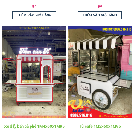
9
₫
9
₫
THÊM VÀO GIỎ HÀNG
THÊM VÀO GIỎ HÀNG
Xe đẩy bán cà phê 1M4x60x1M95
Tủ cafe 1M2x60x1M95