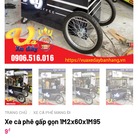
TRANG CHỦ
/
XE CÀ PHÊ MANG ĐI
Xe cà phê gấp gọn 1M2x60x1M95
₫
9