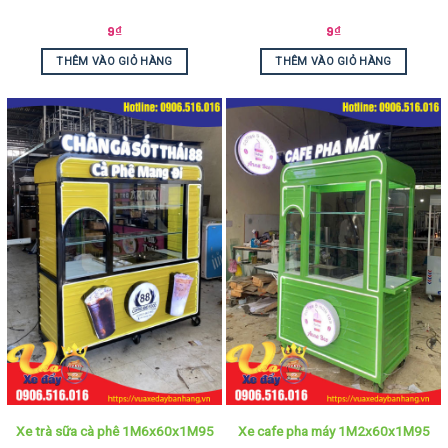
9
₫
9
₫
THÊM VÀO GIỎ HÀNG
THÊM VÀO GIỎ HÀNG
Xe trà sữa cà phê 1M6x60x1M95
Xe cafe pha máy 1M2x60x1M95