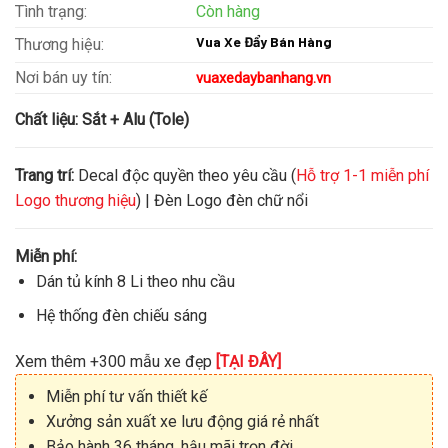
Tình trạng:
Còn hàng
Vua Xe Đẩy Bán Hàng
Thương hiệu:
Nơi bán uy tín:
vuaxedaybanhang.vn
Chất liệu:
Sắt + Alu (Tole)
Trang trí:
Decal độc quyền theo yêu cầu (
Hỗ trợ 1-1 miễn phí
Logo thương hiệu
) | Đèn Logo đèn chữ nổi
Miễn phí:
Dán tủ kính 8 Li theo nhu cầu
Hệ thống đèn chiếu sáng
Xem thêm +300 mẫu xe đẹp
[TẠI ĐÂY]
Miễn phí tư vấn thiết kế
Xưởng sản xuất xe lưu động giá rẻ nhất
Bảo hành 36 tháng, hậu mãi trọn đời