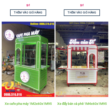
9
₫
9
₫
THÊM VÀO GIỎ HÀNG
THÊM VÀO GIỎ HÀNG
Xe cafe pha máy 1M2x60x1M95
Xe đẩy bán cà phê 1M4x60x1M95