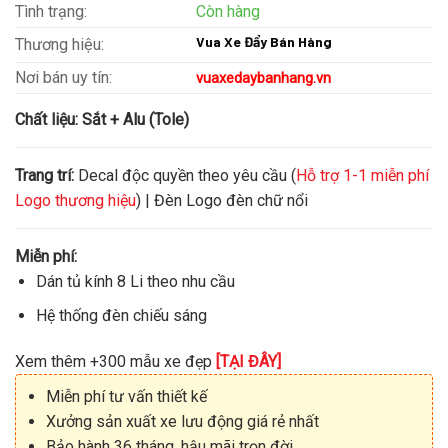
Tình trạng:
Còn hàng
Vua Xe Đẩy Bán Hàng
Thương hiệu:
Nơi bán uy tín:
vuaxedaybanhang.vn
Chất liệu:
Sắt + Alu (Tole)
Trang trí:
Decal độc quyền theo yêu cầu (
Hỗ trợ 1-1 miễn phí
Logo thương hiệu
) | Đèn Logo đèn chữ nổi
Miễn phí:
Dán tủ kính 8 Li theo nhu cầu
Hệ thống đèn chiếu sáng
Xem thêm +300 mẫu xe đẹp
[TẠI ĐÂY]
Miễn phí tư vấn thiết kế
Xưởng sản xuất xe lưu động giá rẻ nhất
Bảo hành 36 tháng, hậu mãi trọn đời