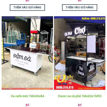
9
₫
9
₫
THÊM VÀO GIỎ HÀNG
THÊM VÀO GIỎ HÀNG
Xe cafe mini 1Mx60x84
Decor xe cà phê 1Mx60x1M95
9
₫
9
₫