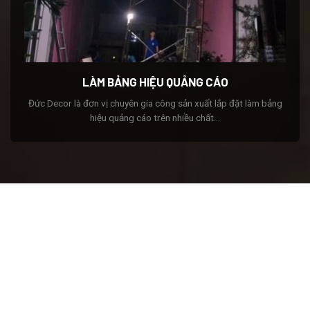
LÀM BẢNG HIỆU QUẢNG CÁO
Đức Decor là đơn vị chuyên gia công sản xuất lắp đặt làm bảng
hiệu quảng cáo trên nhiều chất...