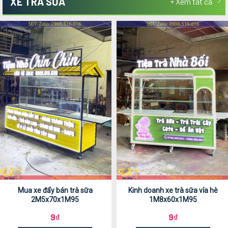
XE TRÀ SỮA
+ Xem tất cả
Mua xe đẩy bán trà sữa
Kinh doanh xe trà sữa vỉa hè
2M5x70x1M95
1M8x60x1M95
9
₫
9
₫