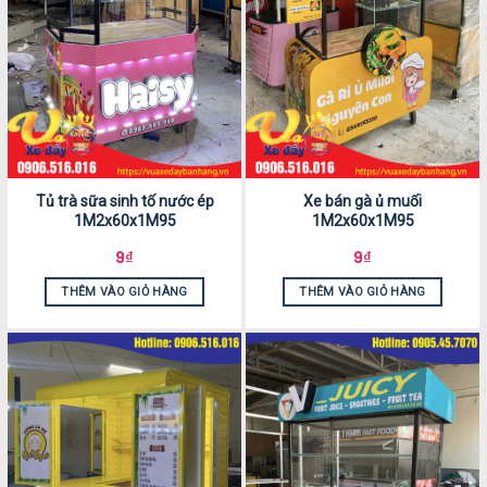
Tủ trà sữa sinh tố nước ép
Xe bán gà ủ muối
1M2x60x1M95
1M2x60x1M95
9
₫
9
₫
THÊM VÀO GIỎ HÀNG
THÊM VÀO GIỎ HÀNG