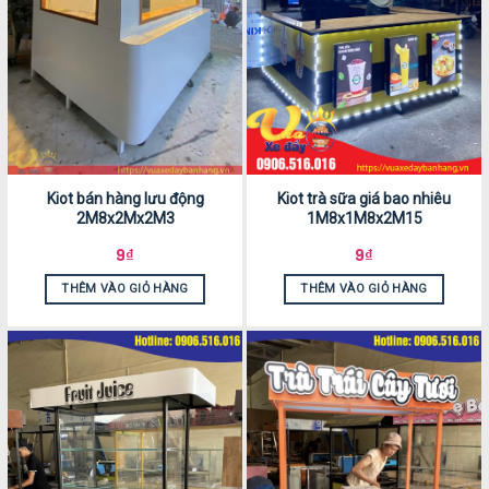
Kiot bán hàng lưu động
Kiot trà sữa giá bao nhiêu
2M8x2Mx2M3
1M8x1M8x2M15
9
₫
9
₫
THÊM VÀO GIỎ HÀNG
THÊM VÀO GIỎ HÀNG