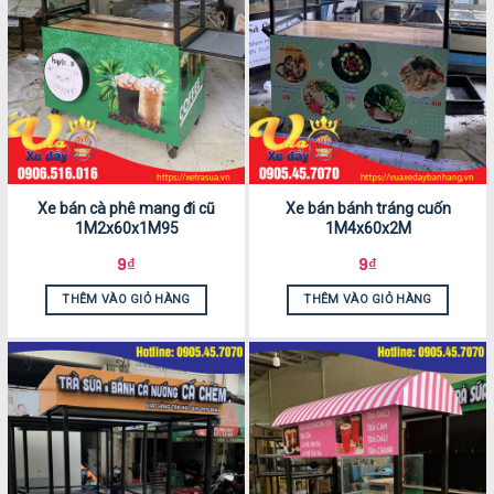
Xe bán cà phê mang đi cũ
Xe bán bánh tráng cuốn
1M2x60x1M95
1M4x60x2M
9
₫
9
₫
THÊM VÀO GIỎ HÀNG
THÊM VÀO GIỎ HÀNG