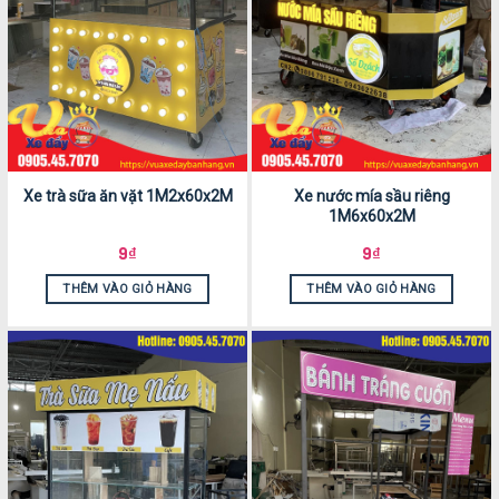
Xe trà sữa ăn vặt 1M2x60x2M
Xe nước mía sầu riêng
1M6x60x2M
9
₫
9
₫
THÊM VÀO GIỎ HÀNG
THÊM VÀO GIỎ HÀNG