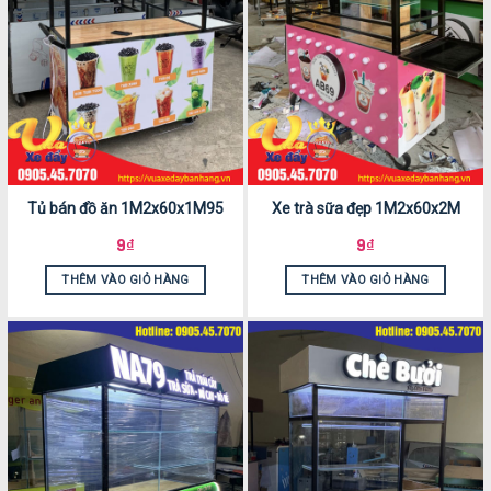
Tủ bán đồ ăn 1M2x60x1M95
Xe trà sữa đẹp 1M2x60x2M
9
₫
9
₫
THÊM VÀO GIỎ HÀNG
THÊM VÀO GIỎ HÀNG