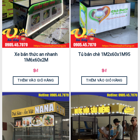
Xe bán thức an nhanh
Tủ bán chè 1M2x60x1M95
1M6x60x2M
9
₫
9
₫
THÊM VÀO GIỎ HÀNG
THÊM VÀO GIỎ HÀNG