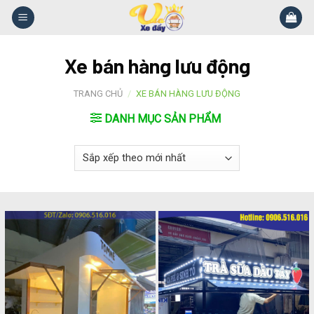
Skip
to
content
Xe bán hàng lưu động
TRANG CHỦ
/
XE BÁN HÀNG LƯU ĐỘNG
DANH MỤC SẢN PHẨM