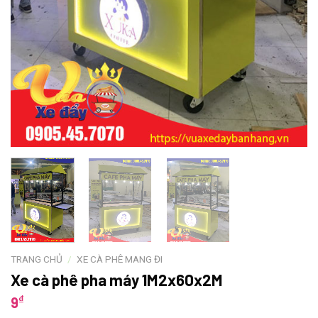
TRANG CHỦ
/
XE CÀ PHÊ MANG ĐI
Xe cà phê pha máy 1M2x60x2M
₫
9