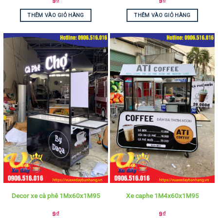
9
₫
9
₫
THÊM VÀO GIỎ HÀNG
THÊM VÀO GIỎ HÀNG
Decor xe cà phê 1Mx60x1M95
Xe caphe 1M4x60x1M95
9
₫
9
₫