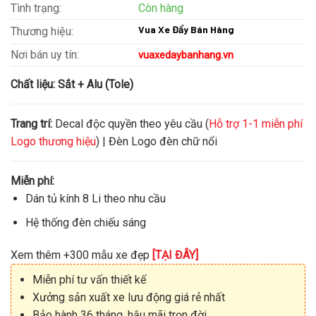
Tình trạng:
Còn hàng
Vua Xe Đẩy Bán Hàng
Thương hiệu:
Nơi bán uy tín:
vuaxedaybanhang.vn
Chất liệu:
Sắt + Alu (Tole)
Trang trí:
Decal độc quyền theo yêu cầu (
Hỗ trợ 1-1 miễn phí
Logo thương hiệu
) | Đèn Logo đèn chữ nổi
Miễn phí:
Dán tủ kính 8 Li theo nhu cầu
Hệ thống đèn chiếu sáng
Xem thêm +300 mẫu xe đẹp
[TẠI ĐÂY]
Miễn phí tư vấn thiết kế
Xưởng sản xuất xe lưu động giá rẻ nhất
Bảo hành 36 tháng, hậu mãi trọn đời