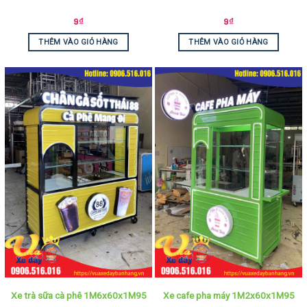
9
₫
9
₫
THÊM VÀO GIỎ HÀNG
THÊM VÀO GIỎ HÀNG
Xe trà sữa cà phê 1M6x60x1M95
Xe cafe pha máy 1M2x60x1M95