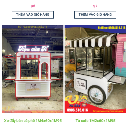
9
₫
9
₫
THÊM VÀO GIỎ HÀNG
THÊM VÀO GIỎ HÀNG
Xe đẩy bán cà phê 1M4x60x1M95
Tủ cafe 1M2x60x1M95