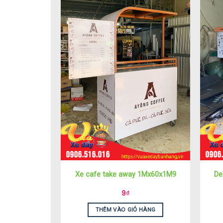
Xe cafe take away 1Mx60x1M9
De
9
₫
THÊM VÀO GIỎ HÀNG