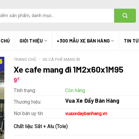
 CHỦ
GIỚI THIỆU
+300 MẪU XE BÁN HÀNG
TIN T
TRANG CHỦ
/
XE CÀ PHÊ MANG ĐI
Xe cafe mang đi 1M2x60x1M95
₫
9
Tình trạng:
Còn hàng
Vua Xe Đẩy Bán Hàng
Thương hiệu:
Nơi bán uy tín:
vuaxedaybanhang.vn
Chất liệu:
Sắt + Alu (Tole)