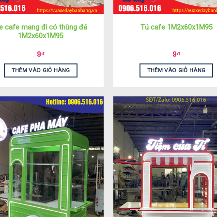
e cafe mang đi có thùng đá
Tủ cafe 1M2x60x1M95
1M2x60x1M95
9
₫
9
₫
THÊM VÀO GIỎ HÀNG
THÊM VÀO GIỎ HÀNG