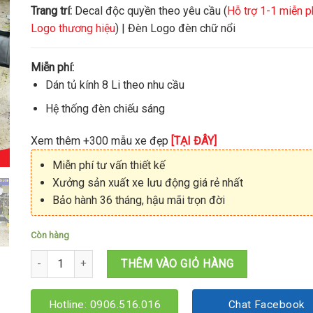
Trang trí:
Decal độc quyền theo yêu cầu (
Hỗ trợ 1-1 miễn p
Logo thương hiệu
) | Đèn Logo đèn chữ nổi
Miễn phí:
Dán tủ kính 8 Li theo nhu cầu
Hệ thống đèn chiếu sáng
Xem thêm +300 mẫu xe đẹp
[TẠI ĐÂY]
Miễn phí tư vấn thiết kế
Xưởng sản xuất xe lưu động giá rẻ nhất
Bảo hành 36 tháng, hậu mãi trọn đời
Còn hàng
Xe cafe mang đi 1M2x60x1M95 số lượng
THÊM VÀO GIỎ HÀNG
Hotline: 0906.516.016
Chat Facebook