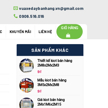
vuaxedaybanhang.vn@gmail.com
0906.516.016
GIỎ HÀNG
ỨC
KHUYẾN MÃI
LIÊN HỆ
SẢN PHẨM KHÁC
Thiết kế kiot bán hàng
2M8x2Mx2M3
9
₫
Mẫu kiot bán hàng
3M5x2Mx2M8
9
₫
Giá kiot bán hàng
2Mx1M6x2M15