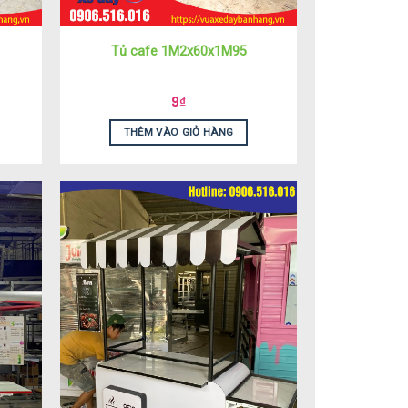
Tủ cafe 1M2x60x1M95
9
₫
THÊM VÀO GIỎ HÀNG