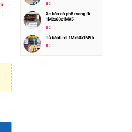
9
₫
hí
Xe bán cà phê mang đi
1M2x60x1M95
9
₫
Tủ bánh mì 1Mx60x1M95
9
₫