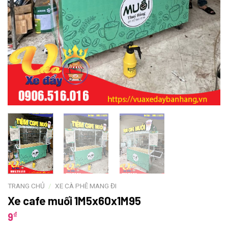
TRANG CHỦ
/
XE CÀ PHÊ MANG ĐI
Xe cafe muối 1M5x60x1M95
₫
9