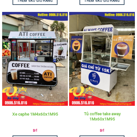
THÊM VÀO GIỎ HÀNG
THÊM VÀO GIỎ HÀNG
Tủ coffee take away
Xe caphe 1M4x60x1M95
1Mx60x1M95
9
₫
9
₫