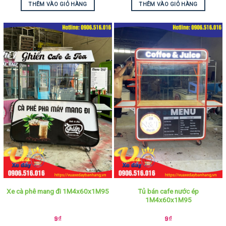
THÊM VÀO GIỎ HÀNG
THÊM VÀO GIỎ HÀNG
Tủ bán cafe nước ép
Xe cà phê mang đi 1M4x60x1M95
1M4x60x1M95
9
₫
9
₫