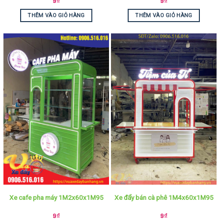
9
₫
9
₫
THÊM VÀO GIỎ HÀNG
THÊM VÀO GIỎ HÀNG
Xe cafe pha máy 1M2x60x1M95
Xe đẩy bán cà phê 1M4x60x1M95
9
₫
9
₫