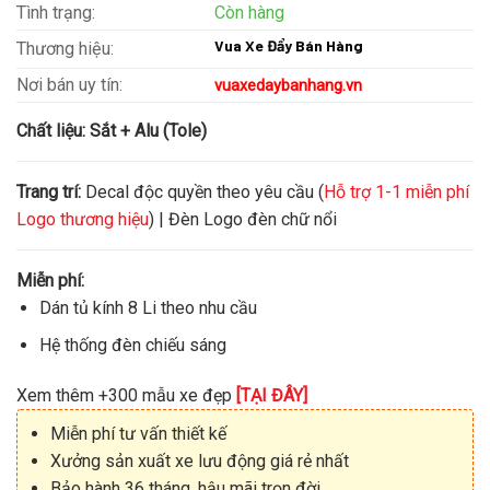
Tình trạng:
Còn hàng
Vua Xe Đẩy Bán Hàng
Thương hiệu:
Nơi bán uy tín:
vuaxedaybanhang.vn
Chất liệu:
Sắt + Alu (Tole)
Trang trí:
Decal độc quyền theo yêu cầu (
Hỗ trợ 1-1 miễn phí
Logo thương hiệu
) | Đèn Logo đèn chữ nổi
Miễn phí:
Dán tủ kính 8 Li theo nhu cầu
Hệ thống đèn chiếu sáng
Xem thêm +300 mẫu xe đẹp
[TẠI ĐÂY]
Miễn phí tư vấn thiết kế
Xưởng sản xuất xe lưu động giá rẻ nhất
Bảo hành 36 tháng, hậu mãi trọn đời