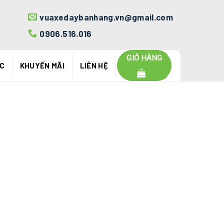
vuaxedaybanhang.vn@gmail.com
0906.516.016
GIỎ HÀNG
ỨC
KHUYẾN MÃI
LIÊN HỆ