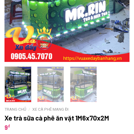
TRANG CHỦ
/
XE CÀ PHÊ MANG ĐI
Xe trà sữa cà phê ăn vặt 1M6x70x2M
₫
9