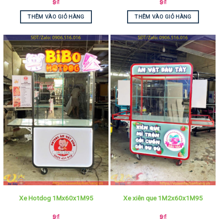
9
₫
9
₫
THÊM VÀO GIỎ HÀNG
THÊM VÀO GIỎ HÀNG
Xe Hotdog 1Mx60x1M95
Xe xiên que 1M2x60x1M95
9
₫
9
₫