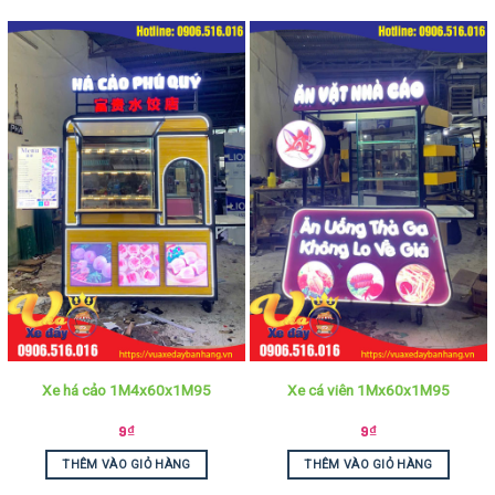
Xe há cảo 1M4x60x1M95
Xe cá viên 1Mx60x1M95
9
₫
9
₫
THÊM VÀO GIỎ HÀNG
THÊM VÀO GIỎ HÀNG