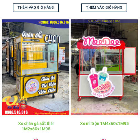
THÊM VÀO GIỎ HÀNG
THÊM VÀO GIỎ HÀNG
Xe chân gà sốt thái
Xe mì trộn 1M4x60x1M95
1M2x60x1M95