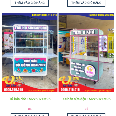
THÊM VÀO GIỎ HÀNG
THÊM VÀO GIỎ HÀNG
Tủ bán chè 1M2x60x1M95
Xe bán sữa đậu 1M2x60x1M95
9
₫
9
₫