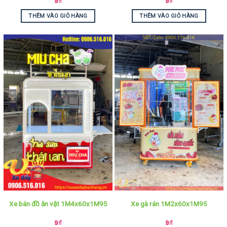
9
₫
9
₫
THÊM VÀO GIỎ HÀNG
THÊM VÀO GIỎ HÀNG
Xe bán đồ ăn vặt 1M4x60x1M95
Xe gà rán 1M2x60x1M95
9
₫
9
₫