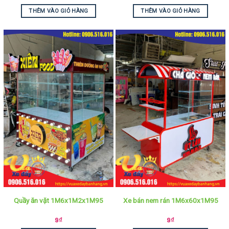
THÊM VÀO GIỎ HÀNG
THÊM VÀO GIỎ HÀNG
Quầy ăn vặt 1M6x1M2x1M95
Xe bán nem rán 1M6x60x1M95
9
₫
9
₫