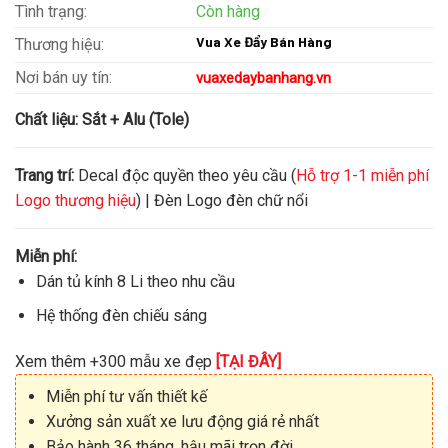
Tình trạng:
Còn hàng
Vua Xe Đẩy Bán Hàng
Thương hiệu:
Nơi bán uy tín:
vuaxedaybanhang.vn
Chất liệu:
Sắt + Alu (Tole)
Trang trí:
Decal độc quyền theo yêu cầu (
Hỗ trợ 1-1 miễn phí
Logo thương hiệu
) | Đèn Logo đèn chữ nổi
Miễn phí:
Dán tủ kính 8 Li theo nhu cầu
Hệ thống đèn chiếu sáng
Xem thêm +300 mẫu xe đẹp
[TẠI ĐÂY]
Miễn phí tư vấn thiết kế
Xưởng sản xuất xe lưu động giá rẻ nhất
Bảo hành 36 tháng, hậu mãi trọn đời