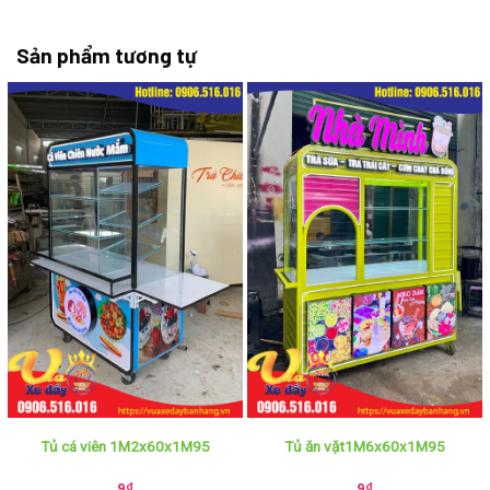
Sản phẩm tương tự
Tủ cá viên 1M2x60x1M95
Tủ ăn vặt1M6x60x1M95
9
₫
9
₫