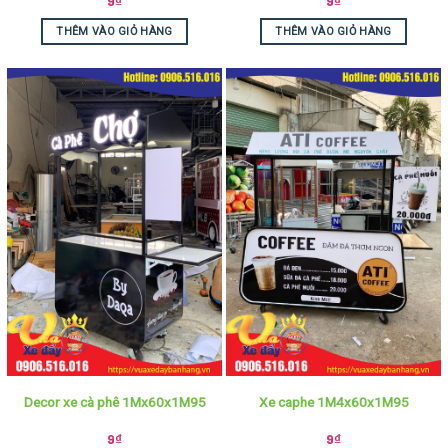
9
₫
9
₫
THÊM VÀO GIỎ HÀNG
THÊM VÀO GIỎ HÀNG
Decor xe cà phê 1Mx60x1M95
Xe caphe 1M4x60x1M95
9
₫
9
₫