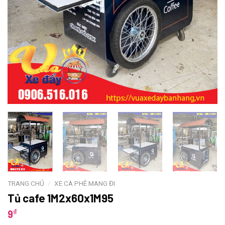
TRANG CHỦ
/
XE CÀ PHÊ MANG ĐI
Tủ cafe 1M2x60x1M95
₫
9