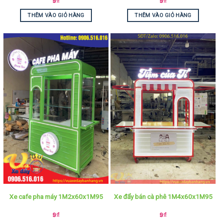
9
₫
9
₫
THÊM VÀO GIỎ HÀNG
THÊM VÀO GIỎ HÀNG
Xe cafe pha máy 1M2x60x1M95
Xe đẩy bán cà phê 1M4x60x1M95
9
₫
9
₫