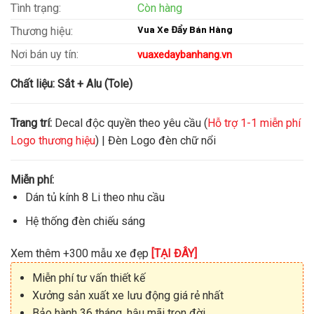
Tình trạng:
Còn hàng
Vua Xe Đẩy Bán Hàng
Thương hiệu:
Nơi bán uy tín:
vuaxedaybanhang.vn
Chất liệu:
Sắt + Alu (Tole)
Trang trí:
Decal độc quyền theo yêu cầu (
Hỗ trợ 1-1 miễn phí
Logo thương hiệu
) | Đèn Logo đèn chữ nổi
Miễn phí:
Dán tủ kính 8 Li theo nhu cầu
Hệ thống đèn chiếu sáng
Xem thêm +300 mẫu xe đẹp
[TẠI ĐÂY]
Miễn phí tư vấn thiết kế
Xưởng sản xuất xe lưu động giá rẻ nhất
Bảo hành 36 tháng, hậu mãi trọn đời