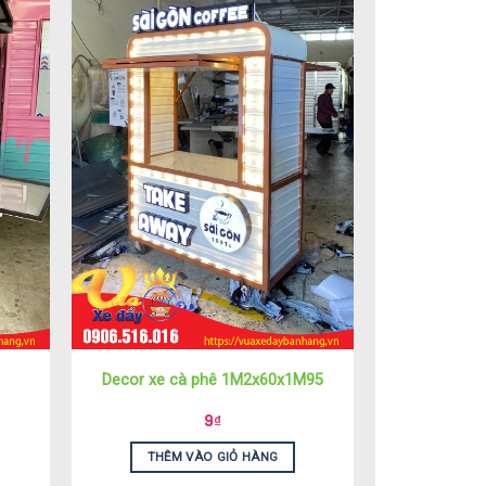
Decor xe cà phê 1M2x60x1M95
9
₫
THÊM VÀO GIỎ HÀNG