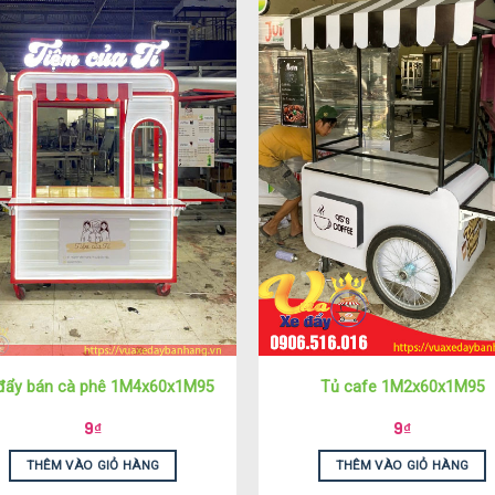
đẩy bán cà phê 1M4x60x1M95
Tủ cafe 1M2x60x1M95
9
₫
9
₫
THÊM VÀO GIỎ HÀNG
THÊM VÀO GIỎ HÀNG