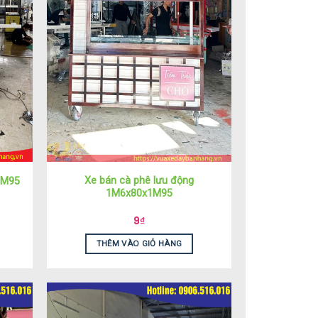
Xe bán cà phê lưu động
1M95
1M6x80x1M95
9
₫
THÊM VÀO GIỎ HÀNG