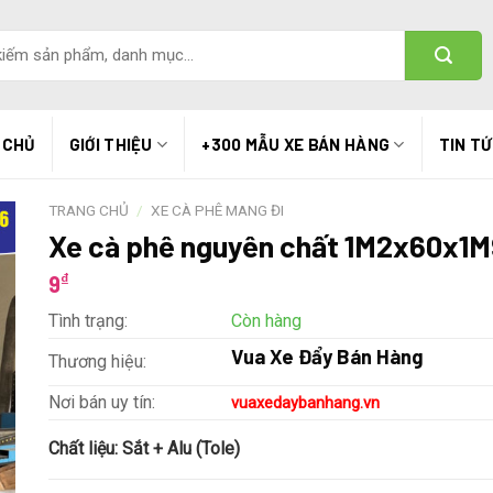
 CHỦ
GIỚI THIỆU
+300 MẪU XE BÁN HÀNG
TIN T
TRANG CHỦ
/
XE CÀ PHÊ MANG ĐI
Xe cà phê nguyên chất 1M2x60x1
₫
9
Tình trạng:
Còn hàng
Vua Xe Đẩy Bán Hàng
Thương hiệu:
Nơi bán uy tín:
vuaxedaybanhang.vn
Chất liệu:
Sắt + Alu (Tole)