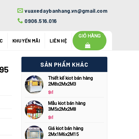
vuaxedaybanhang.vn@gmail.com
0906.516.016
GIỎ HÀNG
ỨC
KHUYẾN MÃI
LIÊN HỆ
SẢN PHẨM KHÁC
M95
Thiết kế kiot bán hàng
2M8x2Mx2M3
9
₫
Mẫu kiot bán hàng
3M5x2Mx2M8
9
₫
Giá kiot bán hàng
2Mx1M6x2M15