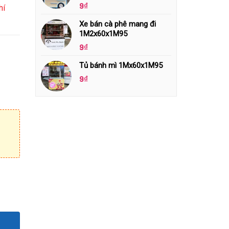
9
₫
hí
Xe bán cà phê mang đi
1M2x60x1M95
9
₫
Tủ bánh mì 1Mx60x1M95
9
₫