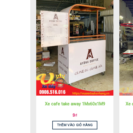
Xe cafe take away 1Mx60x1M9
Xe 
9
₫
THÊM VÀO GIỎ HÀNG