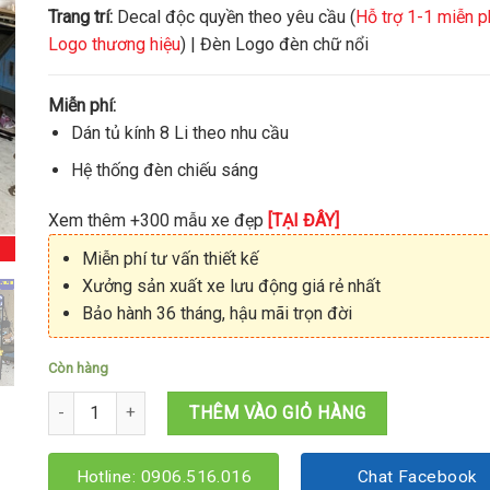
Trang trí:
Decal độc quyền theo yêu cầu (
Hỗ trợ 1-1 miễn p
Logo thương hiệu
) | Đèn Logo đèn chữ nổi
Miễn phí:
Dán tủ kính 8 Li theo nhu cầu
Hệ thống đèn chiếu sáng
Xem thêm +300 mẫu xe đẹp
[TẠI ĐÂY]
Miễn phí tư vấn thiết kế
Xưởng sản xuất xe lưu động giá rẻ nhất
Bảo hành 36 tháng, hậu mãi trọn đời
Còn hàng
Xe cà phê nguyên chất 1M2x60x1M95 số lượng
THÊM VÀO GIỎ HÀNG
Hotline: 0906.516.016
Chat Facebook