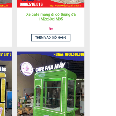
Xe cafe mang đi có thùng đá
1M2x60x1M95
9
₫
THÊM VÀO GIỎ HÀNG