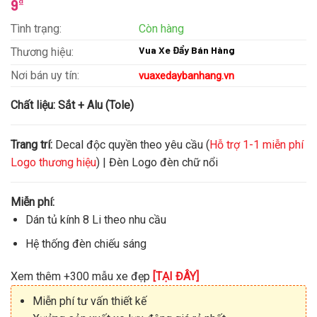
₫
9
Tình trạng:
Còn hàng
Vua Xe Đẩy Bán Hàng
Thương hiệu:
Nơi bán uy tín:
vuaxedaybanhang.vn
Chất liệu:
Sắt + Alu (Tole)
Trang trí:
Decal độc quyền theo yêu cầu (
Hỗ trợ 1-1 miễn phí
Logo thương hiệu
) | Đèn Logo đèn chữ nổi
Miễn phí:
Dán tủ kính 8 Li theo nhu cầu
Hệ thống đèn chiếu sáng
Xem thêm +300 mẫu xe đẹp
[TẠI ĐÂY]
Miễn phí tư vấn thiết kế