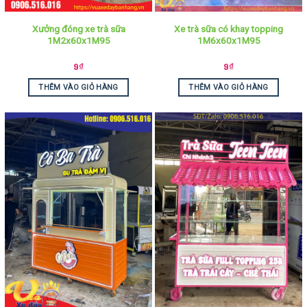
Xưởng đóng xe trà sữa
Xe trà sữa có khay topping
1M2x60x1M95
1M6x60x1M95
9
₫
9
₫
THÊM VÀO GIỎ HÀNG
THÊM VÀO GIỎ HÀNG