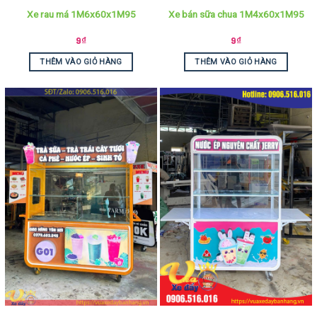
Xe rau má 1M6x60x1M95
Xe bán sữa chua 1M4x60x1M95
9
₫
9
₫
THÊM VÀO GIỎ HÀNG
THÊM VÀO GIỎ HÀNG