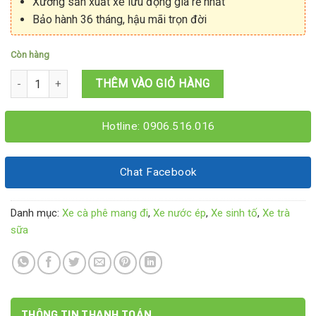
Xưởng sản xuất xe lưu động giá rẻ nhất
Bảo hành 36 tháng, hậu mãi trọn đời
Còn hàng
Xe cafe trà sữa sinh tố nước ép 1M8x60x1M95 số lượng
THÊM VÀO GIỎ HÀNG
Hotline: 0906.516.016
Chat Facebook
Danh mục:
Xe cà phê mang đi
,
Xe nước ép
,
Xe sinh tố
,
Xe trà
sữa
THÔNG TIN THANH TOÁN