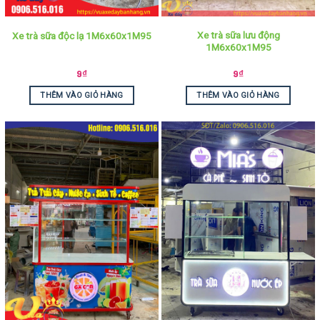
Xe trà sữa lưu động
Xe trà sữa độc lạ 1M6x60x1M95
1M6x60x1M95
9
₫
9
₫
THÊM VÀO GIỎ HÀNG
THÊM VÀO GIỎ HÀNG