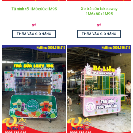
Xe trà sữa take away
Tủ sinh tố 1M8x60x1M95
1M6x60x1M95
9
₫
9
₫
THÊM VÀO GIỎ HÀNG
THÊM VÀO GIỎ HÀNG