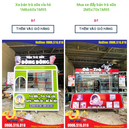
Xe bán trà sữa vỉa hè
Mua xe đẩy bán trà sữa
1M6x60x1M95
2M5x70x1M95
9
₫
9
₫
THÊM VÀO GIỎ HÀNG
THÊM VÀO GIỎ HÀNG