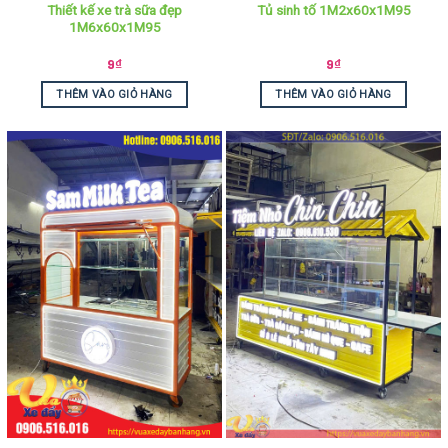
Thiết kế xe trà sữa đẹp
Tủ sinh tố 1M2x60x1M95
1M6x60x1M95
9
₫
9
₫
THÊM VÀO GIỎ HÀNG
THÊM VÀO GIỎ HÀNG