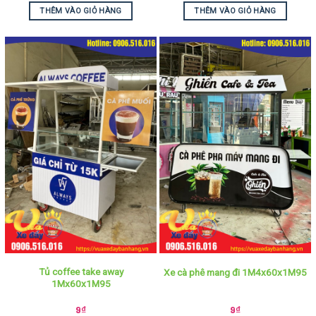
THÊM VÀO GIỎ HÀNG
THÊM VÀO GIỎ HÀNG
Tủ coffee take away
Xe cà phê mang đi 1M4x60x1M95
1Mx60x1M95
9
₫
9
₫