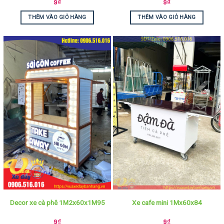
9
₫
9
₫
THÊM VÀO GIỎ HÀNG
THÊM VÀO GIỎ HÀNG
Decor xe cà phê 1M2x60x1M95
Xe cafe mini 1Mx60x84
9
₫
9
₫