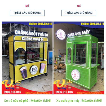
9
₫
9
₫
THÊM VÀO GIỎ HÀNG
THÊM VÀO GIỎ HÀNG
Xe trà sữa cà phê 1M6x60x1M95
Xe cafe pha máy 1M2x60x1M95