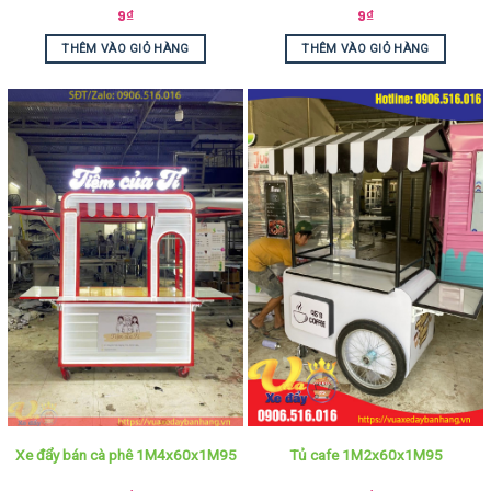
9
₫
9
₫
THÊM VÀO GIỎ HÀNG
THÊM VÀO GIỎ HÀNG
Xe đẩy bán cà phê 1M4x60x1M95
Tủ cafe 1M2x60x1M95