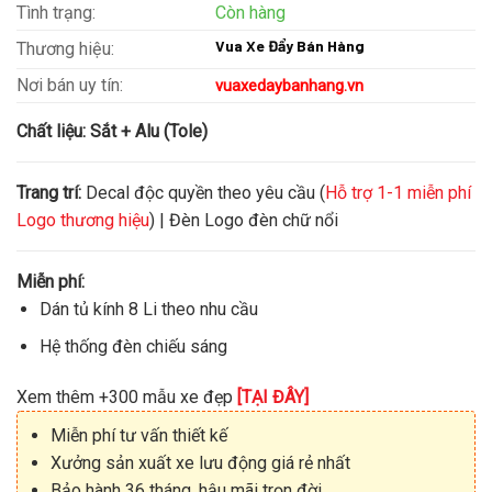
Tình trạng:
Còn hàng
Vua Xe Đẩy Bán Hàng
Thương hiệu:
Nơi bán uy tín:
vuaxedaybanhang.vn
Chất liệu:
Sắt + Alu (Tole)
Trang trí:
Decal độc quyền theo yêu cầu (
Hỗ trợ 1-1 miễn phí
Logo thương hiệu
) | Đèn Logo đèn chữ nổi
Miễn phí:
Dán tủ kính 8 Li theo nhu cầu
Hệ thống đèn chiếu sáng
Xem thêm +300 mẫu xe đẹp
[TẠI ĐÂY]
Miễn phí tư vấn thiết kế
Xưởng sản xuất xe lưu động giá rẻ nhất
Bảo hành 36 tháng, hậu mãi trọn đời