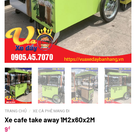
TRANG CHỦ
/
XE CÀ PHÊ MANG ĐI
Xe cafe take away 1M2x60x2M
₫
9