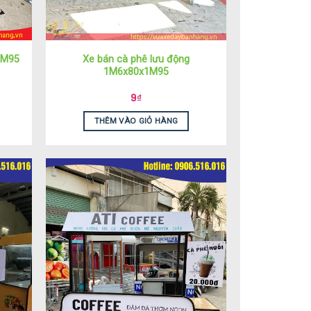
Xe bán cà phê lưu động
1M95
1M6x80x1M95
9
₫
THÊM VÀO GIỎ HÀNG