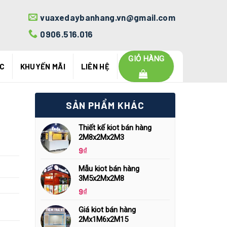
vuaxedaybanhang.vn@gmail.com
0906.516.016
GIỎ HÀNG
ỨC
KHUYẾN MÃI
LIÊN HỆ
SẢN PHẨM KHÁC
Thiết kế kiot bán hàng
2M8x2Mx2M3
9
₫
Mẫu kiot bán hàng
3M5x2Mx2M8
9
₫
Giá kiot bán hàng
2Mx1M6x2M15