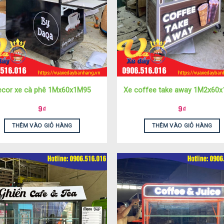
ecor xe cà phê 1Mx60x1M95
Xe coffee take away 1M2x60
9
₫
9
₫
THÊM VÀO GIỎ HÀNG
THÊM VÀO GIỎ HÀNG