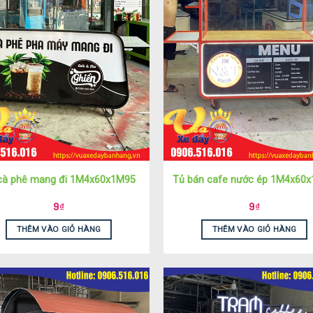
cà phê mang đi 1M4x60x1M95
Tủ bán cafe nước ép 1M4x60
9
₫
9
₫
THÊM VÀO GIỎ HÀNG
THÊM VÀO GIỎ HÀNG