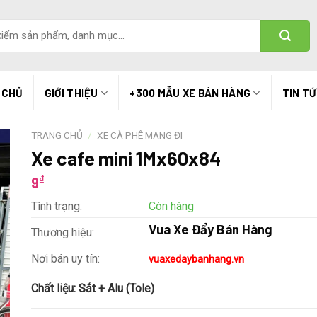
 CHỦ
GIỚI THIỆU
+300 MẪU XE BÁN HÀNG
TIN T
TRANG CHỦ
/
XE CÀ PHÊ MANG ĐI
Xe cafe mini 1Mx60x84
₫
9
Tình trạng:
Còn hàng
Vua Xe Đẩy Bán Hàng
Thương hiệu:
Nơi bán uy tín:
vuaxedaybanhang.vn
Chất liệu:
Sắt + Alu (Tole)