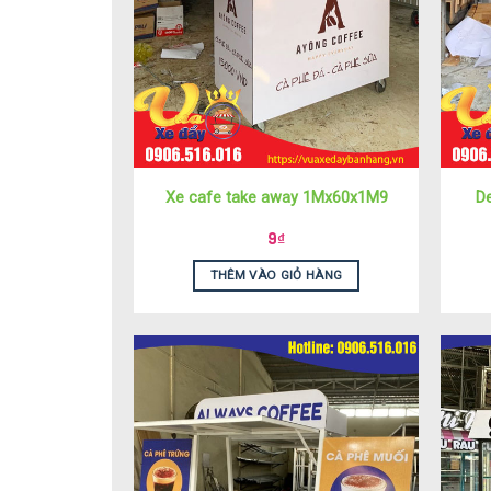
Xe cafe take away 1Mx60x1M9
D
9
₫
THÊM VÀO GIỎ HÀNG