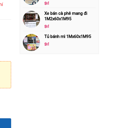
9
₫
hí
Xe bán cà phê mang đi
1M2x60x1M95
9
₫
Tủ bánh mì 1Mx60x1M95
9
₫