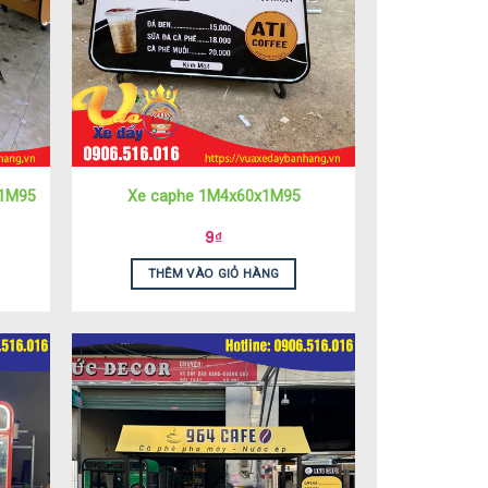
x1M95
Xe caphe 1M4x60x1M95
9
₫
THÊM VÀO GIỎ HÀNG