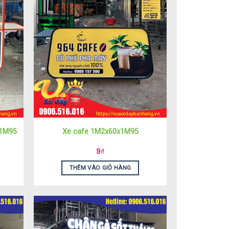
x1M95
Xe cafe 1M2x60x1M95
9
₫
THÊM VÀO GIỎ HÀNG