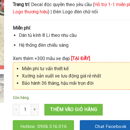
Trang trí:
Decal độc quyền theo yêu cầu (
Hỗ trợ 1-1 miễn p
Logo thương hiệu
) | Đèn Logo đèn chữ nổi
Miễn phí:
Dán tủ kính 8 Li theo nhu cầu
Hệ thống đèn chiếu sáng
Xem thêm +300 mẫu xe đẹp
[TẠI ĐÂY]
Miễn phí tư vấn thiết kế
Xưởng sản xuất xe lưu động giá rẻ nhất
Bảo hành 36 tháng, hậu mãi trọn đời
Còn hàng
Xe cafe mini 1Mx60x84 số lượng
THÊM VÀO GIỎ HÀNG
Hotline: 0906.516.016
Chat Facebook