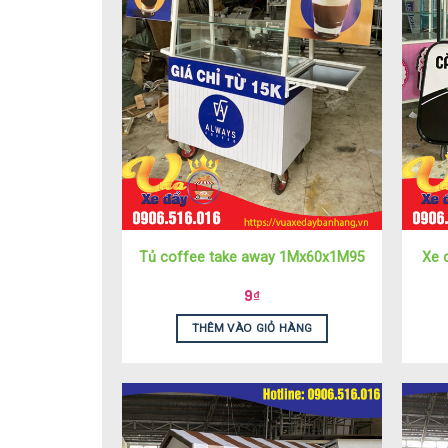
Tủ coffee take away 1Mx60x1M95
Xe 
9
₫
THÊM VÀO GIỎ HÀNG