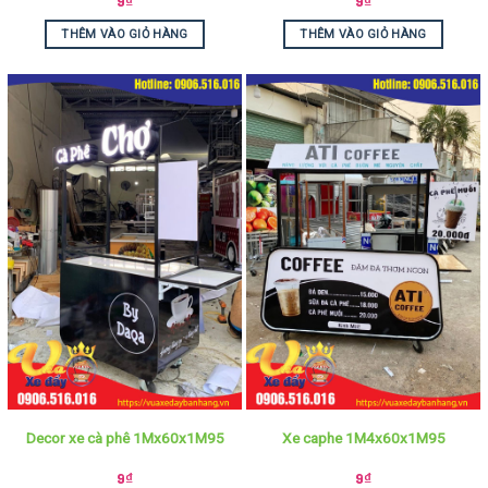
9
₫
9
₫
THÊM VÀO GIỎ HÀNG
THÊM VÀO GIỎ HÀNG
Decor xe cà phê 1Mx60x1M95
Xe caphe 1M4x60x1M95
9
₫
9
₫