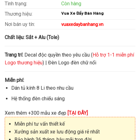
Tình trạng:
Còn hàng
Vua Xe Đẩy Bán Hàng
Thương hiệu:
Nơi bán uy tín:
vuaxedaybanhang.vn
Chất liệu:
Sắt + Alu (Tole)
Trang trí:
Decal độc quyền theo yêu cầu (
Hỗ trợ 1-1 miễn phí
Logo thương hiệu
) | Đèn Logo đèn chữ nổi
Miễn phí:
Dán tủ kính 8 Li theo nhu cầu
Hệ thống đèn chiếu sáng
Xem thêm +300 mẫu xe đẹp
[TẠI ĐÂY]
Miễn phí tư vấn thiết kế
Xưởng sản xuất xe lưu động giá rẻ nhất
Bảo hành 36 tháng, hậu mãi trọn đời