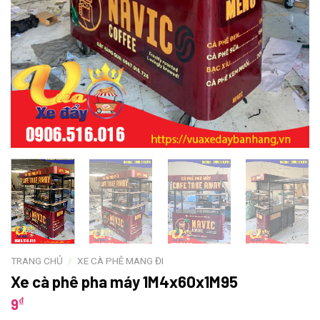
TRANG CHỦ
/
XE CÀ PHÊ MANG ĐI
Xe cà phê pha máy 1M4x60x1M95
₫
9