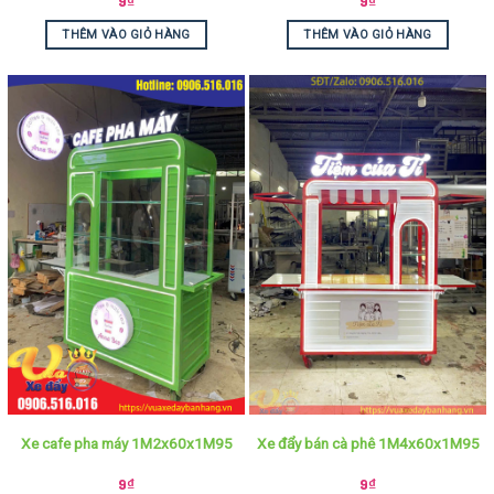
9
₫
9
₫
THÊM VÀO GIỎ HÀNG
THÊM VÀO GIỎ HÀNG
Xe cafe pha máy 1M2x60x1M95
Xe đẩy bán cà phê 1M4x60x1M95
9
₫
9
₫