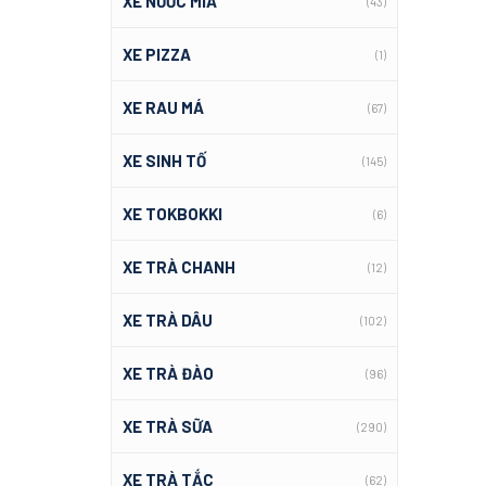
XE NƯỚC MÍA
(43)
XE PIZZA
(1)
XE RAU MÁ
(67)
XE SINH TỐ
(145)
XE TOKBOKKI
(6)
XE TRÀ CHANH
(12)
XE TRÀ DÂU
(102)
XE TRÀ ĐÀO
(96)
XE TRÀ SỮA
(290)
XE TRÀ TẮC
(62)