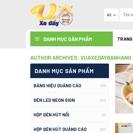
Skip
to
Tìm
kiếm:
content
DANH MỤC SẢN PHẨM
TRANG
AUTHOR ARCHIVES:
VUAXEDAYBANHANG
DANH MỤC SẢN PHẨM
BẢNG HIỆU QUẢNG CÁO
(37)
ĐÈN LED NEON SIGN
(24)
HỘP ĐÈN HÚT NỔI
(0)
HỘP ĐÈN HÚT QUẢNG CÁO
(22)