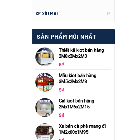
XE XÍU MẠI
(2)
SẢN PHẨM MỚI NHẤT
Thiết kế kiot bán hàng
2M8x2Mx2M3
9
₫
Mẫu kiot bán hàng
3M5x2Mx2M8
9
₫
Giá kiot bán hàng
2Mx1M6x2M15
9
₫
Xe bán cà phê mang đi
1M2x60x1M95