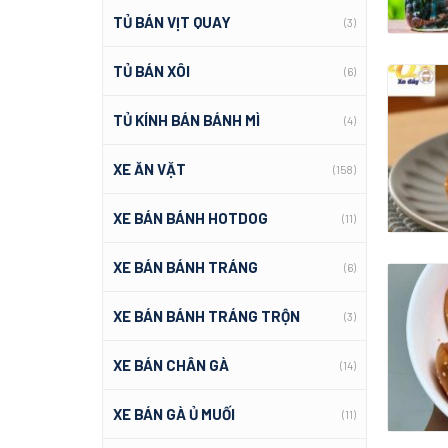
TỦ BÁN VỊT QUAY
(3)
TỦ BÁN XÔI
(6)
TỦ KÍNH BÁN BÁNH MÌ
(4)
XE ĂN VẶT
(158)
XE BÁN BÁNH HOTDOG
(11)
XE BÁN BÁNH TRÁNG
(6)
XE BÁN BÁNH TRÁNG TRỘN
(3)
XE BÁN CHÂN GÀ
(14)
XE BÁN GÀ Ủ MUỐI
(11)