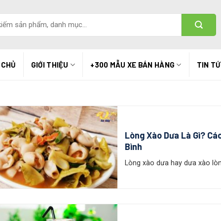
 CHỦ
GIỚI THIỆU
+300 MẪU XE BÁN HÀNG
TIN T
Lòng Xào Dưa Là Gì? Cá
Bình
Lòng xào dưa hay dưa xào lòng