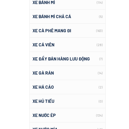
XE BÁNH MÌ
(114)
XE BÁNH MÌ CHẢ CÁ
(5)
XE CÀ PHÊ MANG ĐI
(163)
XE CÁ VIÊN
(28)
XE ĐẨY BÁN HÀNG LƯU ĐỘNG
(7)
XE GÀ RÁN
(14)
XE HÁ CẢO
(2)
XE HỦ TIẾU
(0)
XE NƯỚC ÉP
(134)