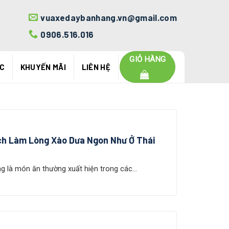
vuaxedaybanhang.vn@gmail.com
0906.516.016
GIỎ HÀNG
ỨC
KHUYẾN MÃI
LIÊN HỆ
ch Làm Lòng Xào Dưa Ngon Như Ở Thái
 là món ăn thường xuất hiện trong các...