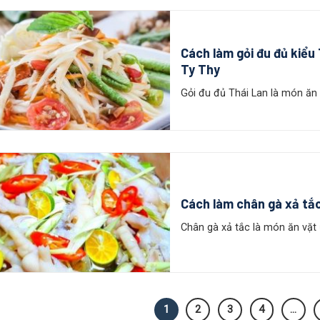
Cách làm gỏi đu đủ kiểu
Ty Thy
Gỏi đu đủ Thái Lan là món ăn 
Cách làm chân gà xả tắ
Chân gà xả tắc là món ăn vặt ư
1
2
3
4
…