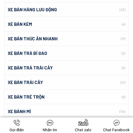
XE BÁN HÀNG LƯU ĐỘNG
(23)
XE BÁN KEM
(4)
XE BÁN THỨC ĂN NHANH
(17)
XE BÁN TRÀ BÍ ĐAO
(2)
XE BÁN TRÀ TRÁI CÂY
(3)
XE BÁN TRÁI CÂY
(21)
XE BÁN TRÉ TRỘN
(5)
XE BÁNH MÌ
(114)
XE BÁNH MÌ CHẢ CÁ
(5)
Gọi điện
Nhắn tin
Chat zalo
Chat Facebook