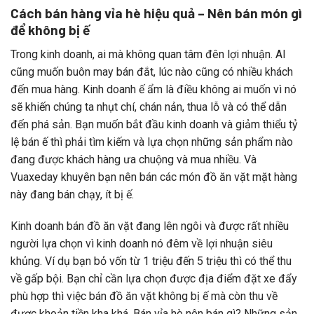
Cách bán hàng vỉa hè hiệu quả – Nên bán món gì
để không bị ế
Trong kinh doanh, ai mà không quan tâm đên lợi nhuận. AI
cũng muốn buôn may bán đắt, lúc nào cũng có nhiều khách
đến mua hàng. Kinh doanh ế ẩm là điều không ai muốn vì nó
sẽ khiến chúng ta nhụt chí, chán nản, thua lỗ và có thể dẫn
đến phá sản. Bạn muốn bắt đầu kinh doanh và giảm thiểu tỷ
lệ bán ế thì phải tìm kiếm và lựa chọn những sản phẩm nào
đang được khách hàng ưa chuộng và mua nhiều. Và
Vuaxeday khuyên bạn nên bán các món đồ ăn vặt mặt hàng
này đang bán chạy, ít bị ế.
Kinh doanh bán đồ ăn vặt đang lên ngôi và được rất nhiều
người lựa chọn vì kinh doanh nó đêm về lợi nhuận siêu
khủng. Ví dụ bạn bỏ vốn từ 1 triệu đến 5 triệu thì có thể thu
về gấp bội. Bạn chỉ cần lựa chọn được địa điểm đặt xe đẩy
phù hợp thì việc bán đồ ăn vặt không bị ế mà còn thu về
được khoản tiền kha khá. Bán vỉa hè nên bán gì? Những sản