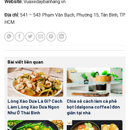
Website:
Vuaxedaybanhang.vn
Địa chỉ:
541 – 543 Phạm Văn Bạch, Phường 15, Tân Bình, TP.
HCM
Bài viết liên quan
Lòng Xào Dưa Là Gì? Cách
Chia sẻ cách làm cà phê
Làm Lòng Xào Dưa Ngon
bọt (dalgona coffee) đơn
Như Ở Thái Bình
giản tại nhà