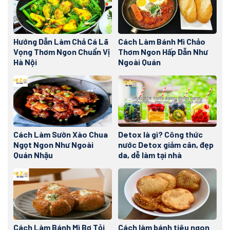
Hướng Dẫn Làm Chả Cá Lã
Cách Làm Bánh Mì Chảo
Vọng Thơm Ngon Chuẩn Vị
Thơm Ngon Hấp Dẫn Như
Hà Nội
Ngoài Quán
Cách Làm Sườn Xào Chua
Detox là gì? Công thức
Ngọt Ngon Như Ngoài
nước Detox giảm cân, đẹp
Quán Nhậu
da, dễ làm tại nhà
Cách Làm Bánh Mì Bơ Tỏi
Cách làm bánh tiêu ngon