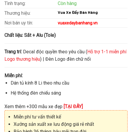
Tình trạng:
Còn hàng
Vua Xe Đẩy Bán Hàng
Thương hiệu:
Nơi bán uy tín:
vuaxedaybanhang.vn
Chất liệu:
Sắt + Alu (Tole)
Trang trí:
Decal độc quyền theo yêu cầu (
Hỗ trợ 1-1 miễn phí
Logo thương hiệu
) | Đèn Logo đèn chữ nổi
Miễn phí:
Dán tủ kính 8 Li theo nhu cầu
Hệ thống đèn chiếu sáng
Xem thêm +300 mẫu xe đẹp
[TẠI ĐÂY]
Miễn phí tư vấn thiết kế
Xưởng sản xuất xe lưu động giá rẻ nhất
Bảo hành 36 tháng, hậu mãi trọn đời