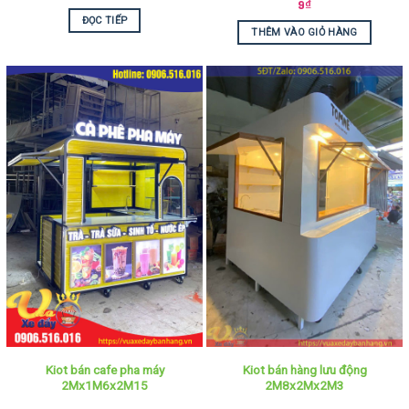
9
₫
ĐỌC TIẾP
THÊM VÀO GIỎ HÀNG
Kiot bán cafe pha máy
Kiot bán hàng lưu động
2Mx1M6x2M15
2M8x2Mx2M3