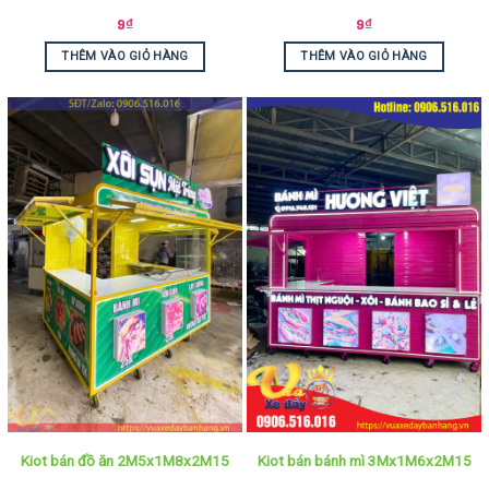
9
₫
9
₫
THÊM VÀO GIỎ HÀNG
THÊM VÀO GIỎ HÀNG
Kiot bán đồ ăn 2M5x1M8x2M15
Kiot bán bánh mì 3Mx1M6x2M15