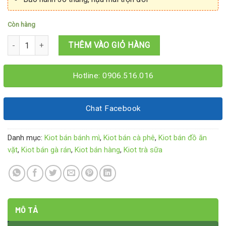
Còn hàng
Kiot bán đồ ăn 2M4x1M8x2M15 số lượng
THÊM VÀO GIỎ HÀNG
Hotline: 0906.516.016
Chat Facebook
Danh mục:
Kiot bán bánh mì
,
Kiot bán cà phê
,
Kiot bán đồ ăn
vặt
,
Kiot bán gà rán
,
Kiot bán hàng
,
Kiot trà sữa
MÔ TẢ