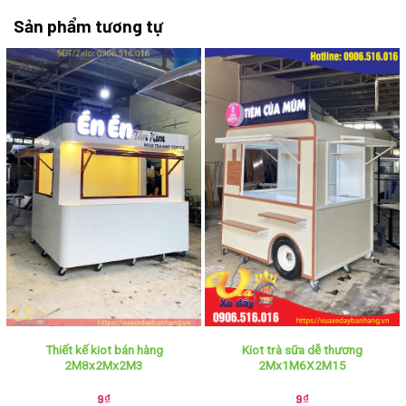
Sản phẩm tương tự
Thiết kế kiot bán hàng
Kiot trà sữa dễ thương
2M8x2Mx2M3
2Mx1M6X2M15
9
₫
9
₫