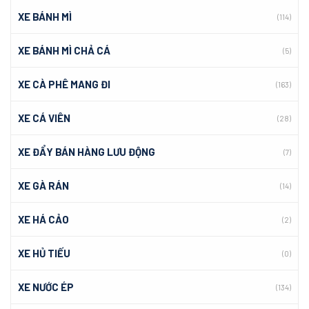
XE BÁNH MÌ
(114)
XE BÁNH MÌ CHẢ CÁ
(5)
XE CÀ PHÊ MANG ĐI
(163)
XE CÁ VIÊN
(28)
XE ĐẨY BÁN HÀNG LƯU ĐỘNG
(7)
XE GÀ RÁN
(14)
XE HÁ CẢO
(2)
XE HỦ TIẾU
(0)
XE NƯỚC ÉP
(134)