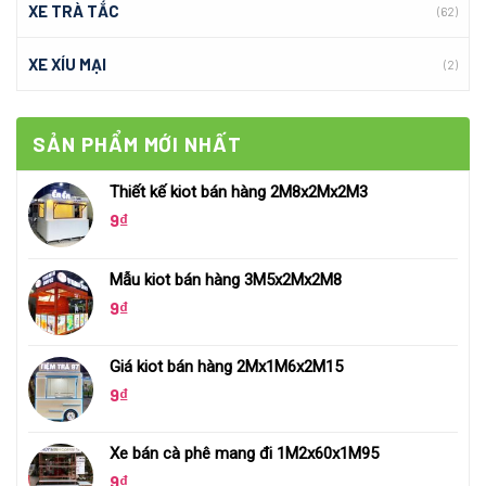
XE TRÀ TẮC
(62)
XE XÍU MẠI
(2)
SẢN PHẨM MỚI NHẤT
Thiết kế kiot bán hàng 2M8x2Mx2M3
9
₫
Mẫu kiot bán hàng 3M5x2Mx2M8
9
₫
Giá kiot bán hàng 2Mx1M6x2M15
9
₫
Xe bán cà phê mang đi 1M2x60x1M95
9
₫