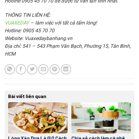
Hotline 0905 45 70 70 để được tư vấn tận tình nhất.
THÔNG TIN LIÊN HỆ:
VUAXEDAY
– làm việc với tất cả tấm lòng!
Hotline: 0905 45 70 70
Website: Vuaxedaybanhang.vn
Địa chỉ: 541 – 543 Phạm Văn Bạch, Phường 15, Tân Bình,
HCM
Bài viết liên quan
Lòng Xào Dưa Là Gì? Cách
Chia sẻ cách làm cà phê