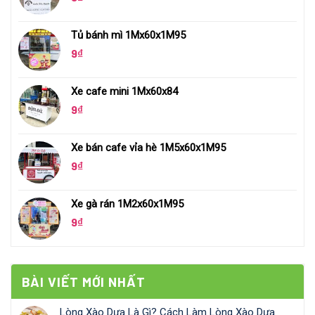
Tủ bánh mì 1Mx60x1M95
9
₫
Xe cafe mini 1Mx60x84
9
₫
Xe bán cafe vỉa hè 1M5x60x1M95
9
₫
Xe gà rán 1M2x60x1M95
9
₫
BÀI VIẾT MỚI NHẤT
Lòng Xào Dưa Là Gì? Cách Làm Lòng Xào Dưa