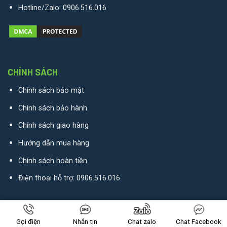
Hotline/Zalo:
0906.516.016
CHÍNH SÁCH
Chính sách bảo mật
Chính sách bảo hành
Chính sách giao hàng
Hướng dẫn mua hàng
Chính sách hoàn tiền
Điện thoại hỗ trợ:
0906.516.016
CÁC CÂU HỎI THƯỜNG GẶP
Gọi điện
Nhắn tin
Chat zalo
Chat Facebook