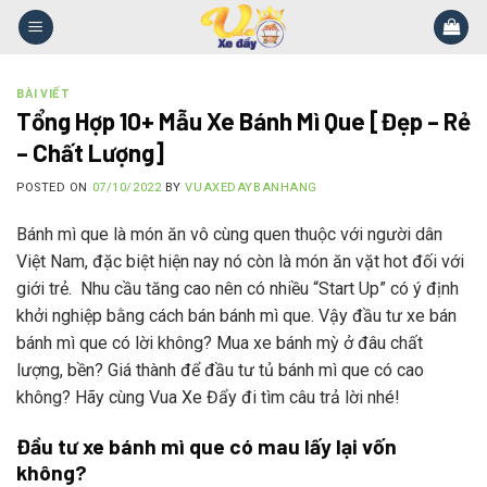
Skip
to
content
BÀI VIẾT
Tổng Hợp 10+ Mẫu Xe Bánh Mì Que [Đẹp – Rẻ
– Chất Lượng]
POSTED ON
07/10/2022
BY
VUAXEDAYBANHANG
Bánh mì que là món ăn vô cùng quen thuộc với người dân
Việt Nam, đặc biệt hiện nay nó còn là món ăn vặt hot đối với
giới trẻ. Nhu cầu tăng cao nên có nhiều “Start Up” có ý định
khởi nghiệp bằng cách bán bánh mì que. Vậy đầu tư xe bán
bánh mì que có lời không? Mua xe bánh mỳ ở đâu chất
lượng, bền? Giá thành để đầu tư tủ bánh mì que có cao
không? Hãy cùng Vua Xe Đẩy đi tìm câu trả lời nhé!
Đầu tư xe bánh mì que có mau lấy lại vốn
không?