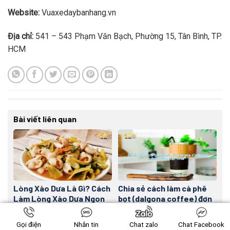
Website:
Vuaxedaybanhang.vn
Địa chỉ:
541 – 543 Phạm Văn Bạch, Phường 15, Tân Bình, TP.
HCM
Bài viết liên quan
Lòng Xào Dưa Là Gì? Cách
Chia sẻ cách làm cà phê
Làm Lòng Xào Dưa Ngon
bọt (dalgona coffee) đơn
Như Ở Thái Bình
giản tại nhà
Gọi điện
Nhắn tin
Chat zalo
Chat Facebook