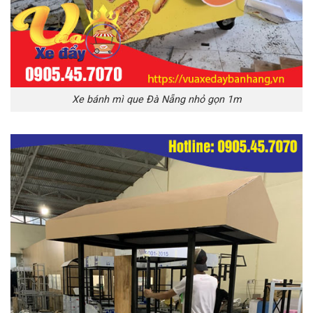
Xe bánh mì que Đà Nẵng nhỏ gọn 1m