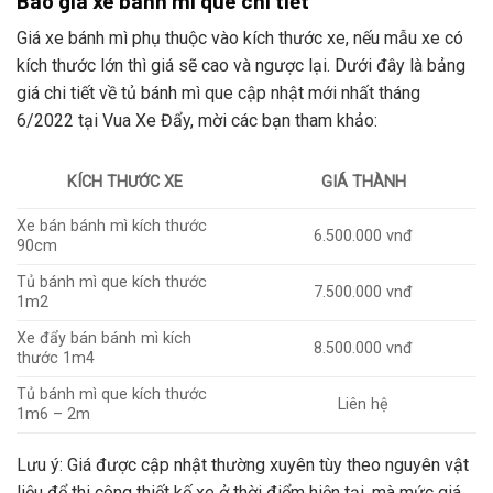
Báo giá xe bánh mì que chi tiết
Giá xe bánh mì phụ thuộc vào kích thước xe, nếu mẫu xe có
kích thước lớn thì giá sẽ cao và ngược lại. Dưới đây là bảng
giá chi tiết về tủ bánh mì que cập nhật mới nhất tháng
6/2022 tại Vua Xe Đẩy, mời các bạn tham khảo:
KÍCH THƯỚC XE
GIÁ THÀNH
Xe bán bánh mì kích thước
6.500.000 vnđ
90cm
Tủ bánh mì que kích thước
7.500.000 vnđ
1m2
Xe đẩy bán bánh mì kích
8.500.000 vnđ
thước 1m4
Tủ bánh mì que kích thước
Liên hệ
1m6 – 2m
Lưu ý: Giá được cập nhật thường xuyên tùy theo nguyên vật
liệu để thi công thiết kế xe ở thời điểm hiện tại, mà mức giá