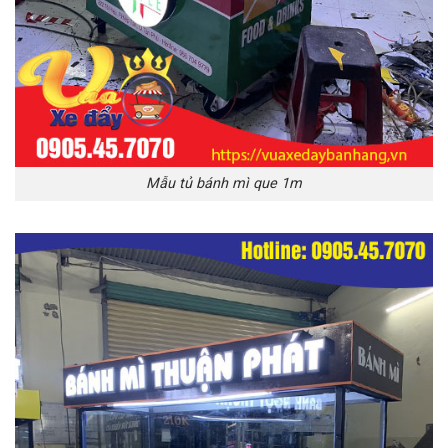
Mẫu tủ bánh mì que 1m