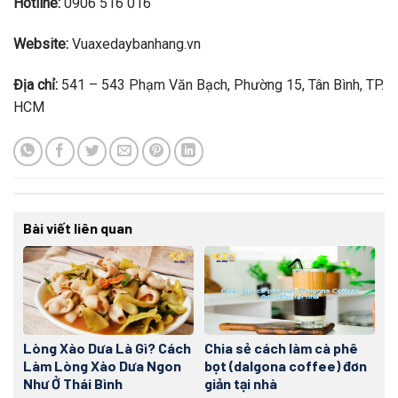
Hotline:
0906 516 016
Website:
Vuaxedaybanhang.vn
Địa chỉ:
541 – 543 Phạm Văn Bạch, Phường 15, Tân Bình, TP.
HCM
Bài viết liên quan
Lòng Xào Dưa Là Gì? Cách
Chia sẻ cách làm cà phê
Làm Lòng Xào Dưa Ngon
bọt (dalgona coffee) đơn
Như Ở Thái Bình
giản tại nhà