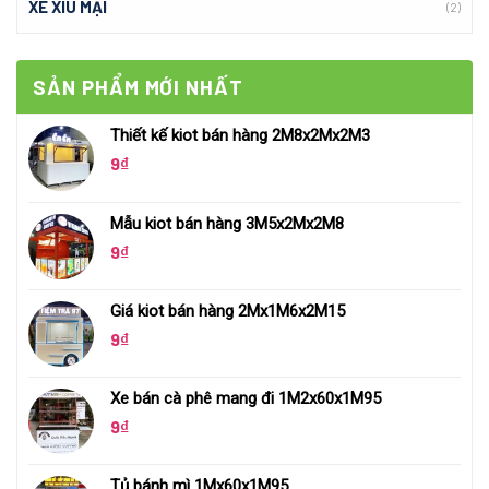
XE XÍU MẠI
(2)
SẢN PHẨM MỚI NHẤT
Thiết kế kiot bán hàng 2M8x2Mx2M3
9
₫
Mẫu kiot bán hàng 3M5x2Mx2M8
9
₫
Giá kiot bán hàng 2Mx1M6x2M15
9
₫
Xe bán cà phê mang đi 1M2x60x1M95
9
₫
Tủ bánh mì 1Mx60x1M95