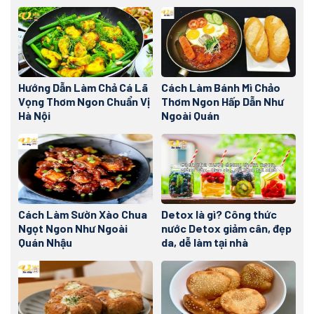
Hướng Dẫn Làm Chả Cá Lã
Cách Làm Bánh Mì Chảo
Vọng Thơm Ngon Chuẩn Vị
Thơm Ngon Hấp Dẫn Như
Hà Nội
Ngoài Quán
Cách Làm Sườn Xào Chua
Detox là gì? Công thức
Ngọt Ngon Như Ngoài
nước Detox giảm cân, đẹp
Quán Nhậu
da, dễ làm tại nhà