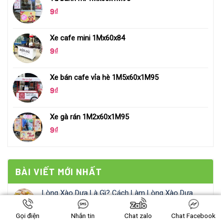
9
₫
Xe cafe mini 1Mx60x84
9
₫
Xe bán cafe vỉa hè 1M5x60x1M95
9
₫
Xe gà rán 1M2x60x1M95
9
₫
BÀI VIẾT MỚI NHẤT
Lòng Xào Dưa Là Gì? Cách Làm Lòng Xào Dưa
Ngon Như Ở Thái Bình
Gọi điện
Nhắn tin
Chat zalo
Chat Facebook