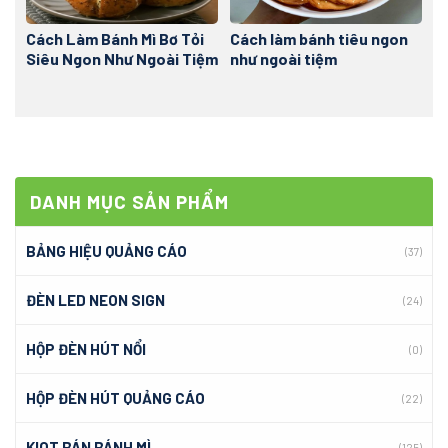
Cách Làm Bánh Mì Bơ Tỏi
Cách làm bánh tiêu ngon
Siêu Ngon Như Ngoài Tiệm
như ngoài tiệm
DANH MỤC SẢN PHẨM
BẢNG HIỆU QUẢNG CÁO
(37)
ĐÈN LED NEON SIGN
(24)
HỘP ĐÈN HÚT NỔI
(0)
HỘP ĐÈN HÚT QUẢNG CÁO
(22)
KIOT BÁN BÁNH MÌ
(125)