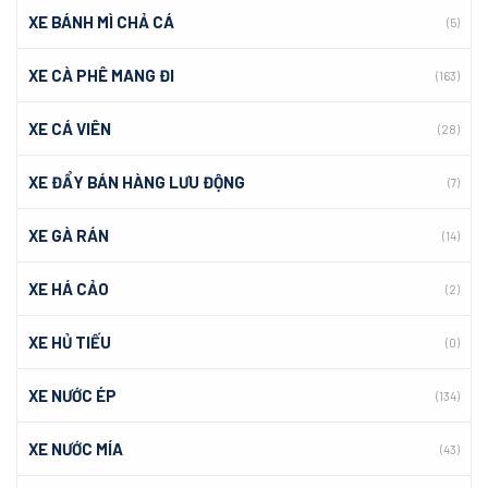
XE BÁNH MÌ CHẢ CÁ
(5)
XE CÀ PHÊ MANG ĐI
(163)
XE CÁ VIÊN
(28)
XE ĐẨY BÁN HÀNG LƯU ĐỘNG
(7)
XE GÀ RÁN
(14)
XE HÁ CẢO
(2)
XE HỦ TIẾU
(0)
XE NƯỚC ÉP
(134)
XE NƯỚC MÍA
(43)