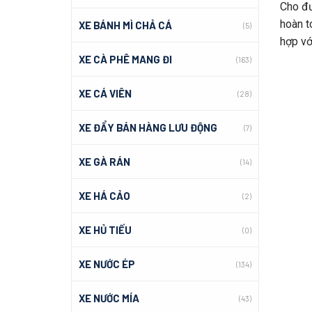
Cho đư
hoàn t
XE BÁNH MÌ CHẢ CÁ
(5)
hợp vớ
XE CÀ PHÊ MANG ĐI
(163)
XE CÁ VIÊN
(28)
XE ĐẨY BÁN HÀNG LƯU ĐỘNG
(7)
XE GÀ RÁN
(14)
XE HÁ CẢO
(2)
XE HỦ TIẾU
(0)
XE NƯỚC ÉP
(134)
XE NƯỚC MÍA
(43)