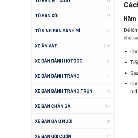
TỦ BÁN VỊT QUAY
(3)
Các
TỦ BÁN XÔI
(6)
Hãm 
Để làm
TỦ KÍNH BÁN BÁNH MÌ
(4)
như sa
XE ĂN VẶT
(158)
Cho
XE BÁN BÁNH HOTDOG
(11)
Tiế
Sau
XE BÁN BÁNH TRÁNG
(6)
Cuố
XE BÁN BÁNH TRÁNG TRỘN
ủ đ
(3)
XE BÁN CHÂN GÀ
(14)
XE BÁN GÀ Ủ MUỐI
(11)
XE BÁN GỎI CUỐN
(4)