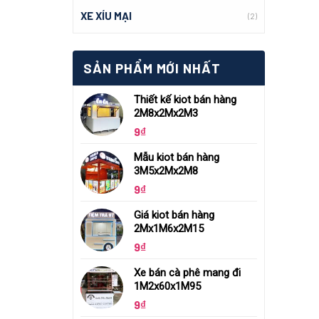
XE XÍU MẠI
(2)
SẢN PHẨM MỚI NHẤT
Thiết kế kiot bán hàng
2M8x2Mx2M3
9
₫
Mẫu kiot bán hàng
3M5x2Mx2M8
9
₫
Giá kiot bán hàng
2Mx1M6x2M15
9
₫
Xe bán cà phê mang đi
1M2x60x1M95
9
₫