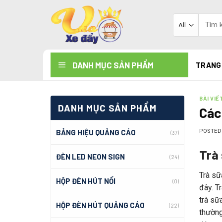
Skip
to
Tìm
kiếm:
content
DANH MỤC SẢN PHẨM
TRANG
BÀI VIẾ
DANH MỤC SẢN PHẨM
Các
BẢNG HIỆU QUẢNG CÁO
POSTE
(37)
Trà 
ĐÈN LED NEON SIGN
(24)
Trà sữ
HỘP ĐÈN HÚT NỔI
(0)
đây. T
trà sữ
HỘP ĐÈN HÚT QUẢNG CÁO
(22)
thường