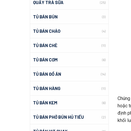
QUẦY TRÀ SỮA
(25)
TỦ BÁN BÚN
(3)
TỦ BÁN CHÁO
(4)
TỦ BÁN CHÈ
(11)
TỦ BÁN CƠM
(6)
TỦ BÁN ĐỒ ĂN
(14)
TỦ BÁN HÀNG
(11)
Chúng 
TỦ BÁN KEM
(6)
hoặc t
định p
TỦ BÁN PHỞ BÚN HỦ TIẾU
(2)
khối l