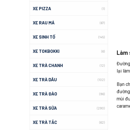
XE PIZZA
(1)
XE RAU MÁ
(67)
XE SINH TỐ
(145)
XE TOKBOKKI
Làm 
(6)
Đường 
XE TRÀ CHANH
(12)
lại là
XE TRÀ DÂU
(102)
Bạn ch
đường 
XE TRÀ ĐÀO
(96)
mùi đư
carame
XE TRÀ SỮA
(290)
XE TRÀ TẮC
(62)