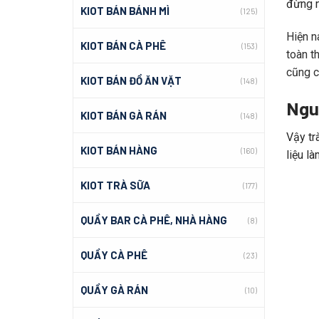
đừng n
KIOT BÁN BÁNH MÌ
(125)
Hiện n
KIOT BÁN CÀ PHÊ
(153)
toàn t
cũng c
KIOT BÁN ĐỒ ĂN VẶT
(148)
Ngu
KIOT BÁN GÀ RÁN
(148)
Vậy tr
KIOT BÁN HÀNG
(160)
liệu l
KIOT TRÀ SỮA
(177)
QUẦY BAR CÀ PHÊ, NHÀ HÀNG
(8)
QUẦY CÀ PHÊ
(23)
QUẦY GÀ RÁN
(10)