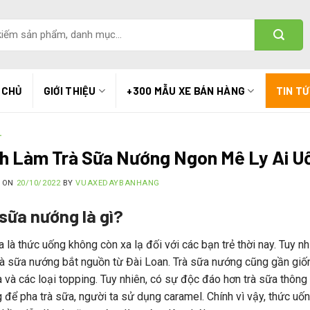
 CHỦ
GIỚI THIỆU
+300 MẪU XE BÁN HÀNG
TIN T
T
h Làm Trà Sữa Nướng Ngon Mê Ly Ai U
D ON
20/10/2022
BY
VUAXEDAYBANHANG
sữa nướng là gì?
a là thức uống không còn xa lạ đối với các bạn trẻ thời nay. Tuy nh
rà sữa nướng bắt nguồn từ Đài Loan. Trà sữa nướng cũng gần giốn
a và các loại topping. Tuy nhiên, có sự độc đáo hơn trà sữa thôn
 để pha trà sữa, người ta sử dụng caramel. Chính vì vậy, thức u