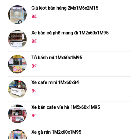
Giá kiot bán hàng 2Mx1M6x2M15
9
₫
Xe bán cà phê mang đi 1M2x60x1M95
9
₫
Tủ bánh mì 1Mx60x1M95
9
₫
Xe cafe mini 1Mx60x84
9
₫
Xe bán cafe vỉa hè 1M5x60x1M95
9
₫
Xe gà rán 1M2x60x1M95