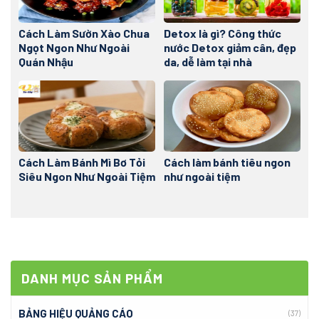
Cách Làm Sườn Xào Chua
Detox là gì? Công thức
Ngọt Ngon Như Ngoài
nước Detox giảm cân, đẹp
Quán Nhậu
da, dễ làm tại nhà
Cách Làm Bánh Mì Bơ Tỏi
Cách làm bánh tiêu ngon
Siêu Ngon Như Ngoài Tiệm
như ngoài tiệm
DANH MỤC SẢN PHẨM
BẢNG HIỆU QUẢNG CÁO
(37)