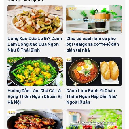
Lòng Xào Dưa Là Gì? Cách
Chia sẻ cách làm cà phê
Làm Lòng Xào Dưa Ngon
bọt (dalgona coffee) đơn
Như Ở Thái Bình
giản tại nhà
Hướng Dẫn Làm Chả Cá Lã
Cách Làm Bánh Mì Chảo
Vọng Thơm Ngon Chuẩn Vị
Thơm Ngon Hấp Dẫn Như
Hà Nội
Ngoài Quán