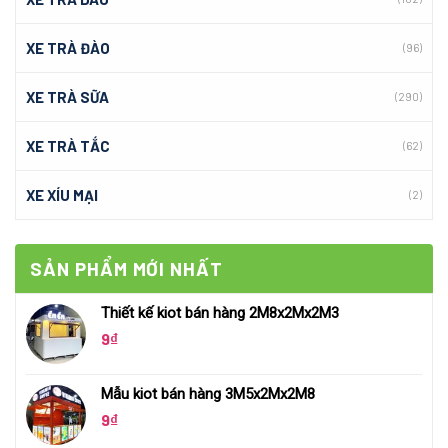
XE TRÀ ĐÀO
(96)
XE TRÀ SỮA
(290)
XE TRÀ TẮC
(62)
XE XÍU MẠI
(2)
SẢN PHẨM MỚI NHẤT
Thiết kế kiot bán hàng 2M8x2Mx2M3
9
₫
Mẫu kiot bán hàng 3M5x2Mx2M8
9
₫