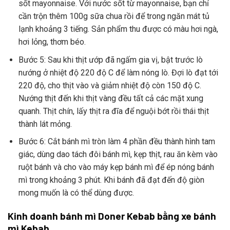
sốt mayonnaise. Với nước sốt từ mayonnaise, bạn chỉ
cần trộn thêm 100g sữa chua rồi để trong ngăn mát tủ
lạnh khoảng 3 tiếng. Sản phẩm thu được có màu hơi ngà,
hơi lỏng, thơm béo.
Bước 5: Sau khi thịt ướp đã ngấm gia vị, bật trước lò
nướng ở nhiệt độ 220 độ C để làm nóng lò. Đợi lò đạt tới
220 độ, cho thịt vào và giảm nhiệt độ còn 150 độ C.
Nướng thịt đến khi thịt vàng đều tất cả các mặt xung
quanh. Thịt chín, lấy thịt ra đĩa để nguội bớt rồi thái thịt
thành lát mỏng.
Bước 6: Cắt bánh mì tròn làm 4 phần đều thành hình tam
giác, dùng dao tách đôi bánh mì, kẹp thịt, rau ăn kèm vào
ruột bánh và cho vào máy kẹp bánh mì để ép nóng bánh
mì trong khoảng 3 phút. Khi bánh đã đạt đến độ giòn
mong muốn là có thể dùng được.
Kinh doanh bánh mì Doner Kebab bằng xe bánh
mì Kebab