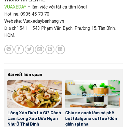
VUAXEDAY
– làm việc với tất cả tấm lòng!
Hotline: 0905 45 70 70
Website: Vuaxedaybanhang.vn
Địa chỉ: 541 – 543 Phạm Văn Bạch, Phường 15, Tân Bình,
HCM.
Bài viết liên quan
Lòng Xào Dưa Là Gì? Cách
Chia sẻ cách làm cà phê
Làm Lòng Xào Dưa Ngon
bọt (dalgona coffee) đơn
Như Ở Thái Bình
giản tại nhà