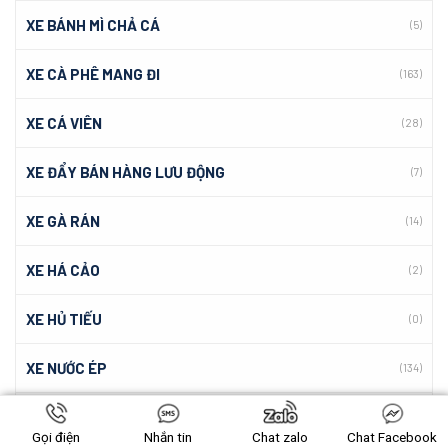
XE BÁNH MÌ CHẢ CÁ
(5)
XE CÀ PHÊ MANG ĐI
(163)
XE CÁ VIÊN
(28)
XE ĐẨY BÁN HÀNG LƯU ĐỘNG
(7)
XE GÀ RÁN
(14)
XE HÁ CẢO
(2)
XE HỦ TIẾU
(0)
XE NƯỚC ÉP
(134)
XE NƯỚC MÍA
(43)
Gọi điện
Nhắn tin
Chat zalo
Chat Facebook