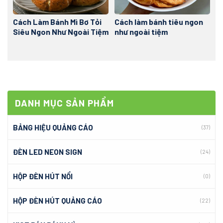
Cách Làm Bánh Mì Bơ Tỏi
Cách làm bánh tiêu ngon
Siêu Ngon Như Ngoài Tiệm
như ngoài tiệm
DANH MỤC SẢN PHẨM
BẢNG HIỆU QUẢNG CÁO
(37)
ĐÈN LED NEON SIGN
(24)
HỘP ĐÈN HÚT NỔI
(0)
HỘP ĐÈN HÚT QUẢNG CÁO
(22)