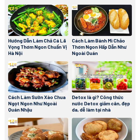
Hướng Dẫn Làm Chả Cá Lã
Cách Làm Bánh Mì Chảo
Vọng Thơm Ngon Chuẩn Vị
Thơm Ngon Hấp Dẫn Như
Hà Nội
Ngoài Quán
Cách Làm Sườn Xào Chua
Detox là gì? Công thức
Ngọt Ngon Như Ngoài
nước Detox giảm cân, đẹp
Quán Nhậu
da, dễ làm tại nhà