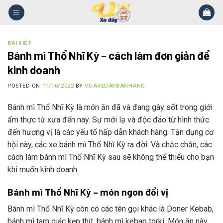
Skip
to
content
BÀI VIẾT
Bánh mì Thổ Nhĩ Kỳ – cách làm đơn giản để
kinh doanh
POSTED ON
11/10/2022
BY
VUAXEDAYBANHANG
Bánh mì Thổ Nhĩ Kỳ là món ăn đã và đang gây sốt trong giới
ẩm thực từ xưa đến nay. Sự mới lạ và độc đáo từ hình thức
đến hương vị là các yếu tố hấp dẫn khách hàng. Tận dụng cơ
hội này, các xe bánh mì Thổ Nhĩ Kỳ ra đời. Và chắc chắn, các
cách làm bánh mì Thổ Nhĩ Kỳ sau sẽ không thể thiếu cho bạn
khi muốn kinh doanh.
Bánh mì Thổ Nhĩ Kỳ – món ngon đổi vị
Bánh mì Thổ Nhĩ Kỳ còn có các tên gọi khác là Doner Kebab,
bánh mì tam giác kẹp thịt, bánh mì kebap torki. Món ăn này