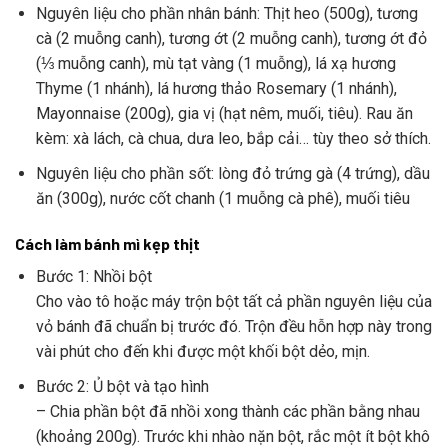
Nguyên liệu cho phần nhân bánh: Thịt heo (500g), tương
cà (2 muỗng canh), tương ớt (2 muỗng canh), tương ớt đỏ
(⅓ muỗng canh), mù tạt vàng (1 muỗng), lá xạ hương
Thyme (1 nhánh), lá hương thảo Rosemary (1 nhánh),
Mayonnaise (200g), gia vị (hạt nêm, muối, tiêu). Rau ăn
kèm: xà lách, cà chua, dưa leo, bắp cải… tùy theo sở thích.
Nguyên liệu cho phần sốt: lòng đỏ trứng gà (4 trứng), dầu
ăn (300g), nước cốt chanh (1 muỗng cà phê), muối tiêu
Cách làm bánh mì kẹp thịt
Bước 1: Nhồi bột
Cho vào tô hoặc máy trộn bột tất cả phần nguyên liệu của
vỏ bánh đã chuẩn bị trước đó. Trộn đều hỗn hợp này trong
vài phút cho đến khi được một khối bột dẻo, mịn.
Bước 2: Ủ bột và tạo hình
– Chia phần bột đã nhồi xong thành các phần bằng nhau
(khoảng 200g). Trước khi nhào nặn bột, rắc một ít bột khô