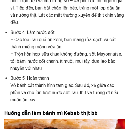
oliu. Trộn đều và chờ trong 30 – 45 phút để thịt ngấm gia
vị. Tiếp đến, bạn bắt chảo lên bếp, tráng một lớp dầu ăn
và nướng thịt. Lật các mặt thường xuyên để thịt chín vàng
đều.
Bước 4: Làm nước sốt
– Các loại rau quả ăn kèm, bạn mang rửa sạch và cắt
thành miếng mỏng vừa ăn.
– Trộn hỗn hợp sữa chua không đường, sốt Mayonnaise,
tỏi băm, nước cốt chanh, ít muối, mùi tây, dưa leo bào
nhuyễn với nhau.
Bước 5: Hoàn thành
Vỏ bánh cắt thành hình tam giác. Sau đó, xẻ giữa các
phần và cho lần lượt nước sốt, rau, thịt và tương ớt nếu
muốn ăn cay.
Hướng dẫn làm bánh mì Kebab thịt bò