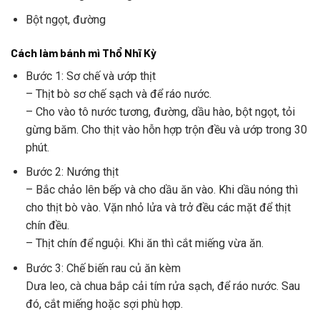
Bột ngọt, đường
Cách làm bánh mì Thổ Nhĩ Kỳ
Bước 1: Sơ chế và ướp thịt
– Thịt bò sơ chế sạch và để ráo nước.
– Cho vào tô nước tương, đường, dầu hào, bột ngọt, tỏi
gừng băm. Cho thịt vào hỗn hợp trộn đều và ướp trong 30
phút.
Bước 2: Nướng thịt
– Bắc chảo lên bếp và cho dầu ăn vào. Khi dầu nóng thì
cho thịt bò vào. Vặn nhỏ lửa và trở đều các mặt để thịt
chín đều.
– Thịt chín để nguội. Khi ăn thì cắt miếng vừa ăn.
Bước 3: Chế biến rau củ ăn kèm
Dưa leo, cà chua bắp cải tím rửa sạch, để ráo nước. Sau
đó, cắt miếng hoặc sợi phù hợp.