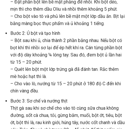
– Đặt phần bột lên bề mặt phẳng để nhồi. Khi bột dẻo,
mịn thì cho thêm dầu Oliu và nhồi thêm khoảng 5 phút.
– Cho bột vào tô và phủ lên bề mặt một lớp dầu ăn. Bịt lại
bằng màng bọc thực phẩm và ủ khoảng 1 tiếng.
Bước 2: Ủ bột và tạo hình
– Bột sau khi ủ, chia thành 2 phần bằng nhau. Nếu bột có
bọt khí thì nhồi sơ lại để ép hết khí ra. Cán từng phần bột
với độ dày khoảng ¼ lóng tay. Sau đó, đem bột ủ lần hai
từ 15 – 20 phút.
– Quét lên bột một lớp trứng gà đã đánh tan. Rắc thêm
mè hoặc hạt thì là.
– Cho vào lò, nướng từ 15 – 20 phút ở 180 độ C đến khi
chín vàng đều.
Bước 3: Sơ chế và nướng thịt
Thịt gà sau khi sơ chế cho vào tô cùng sữa chua không
đường, sốt cà chua, tỏi, gừng băm, muối, bột ớt, tiêu, bột
ớt, bột thì là, rau kinh giới, húng tây, nước cốt chanh và dầu