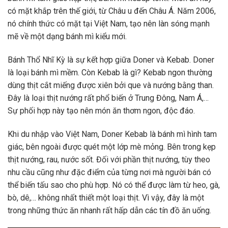
có mặt khắp trên thế giới, từ Châu u đến Châu Á. Năm 2006,
nó chính thức có mặt tại Việt Nam, tạo nên làn sóng mạnh
mẽ về một dạng bánh mì kiểu mới.
Bánh Thổ Nhĩ Kỳ là sự kết hợp giữa Doner và Kebab. Doner
là loại bánh mì mềm. Còn Kebab là gì? Kebab ngon thường
dùng thịt cắt miếng được xiên bởi que và nướng bằng than.
Đây là loại thịt nướng rất phổ biến ở Trung Đông, Nam Á,…
Sự phối hợp này tạo nên món ăn thơm ngon, độc đáo.
Khi du nhập vào Việt Nam, Doner Kebab là bánh mì hình tam
giác, bên ngoài được quét một lớp mè mỏng. Bên trong kẹp
thịt nướng, rau, nước sốt. Đối với phần thịt nướng, tùy theo
nhu cầu cũng như đặc điểm của từng nơi mà người bán có
thể biến tấu sao cho phù hợp. Nó có thể được làm từ heo, gà,
bò, dê,… không nhất thiết một loại thịt. Vì vậy, đây là một
trong những thức ăn nhanh rất hấp dẫn các tín đồ ăn uống.