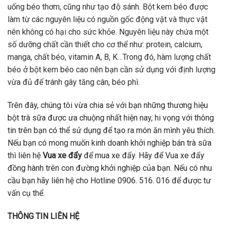
uống béo thơm, cũng như tạo độ sánh. Bột kem béo được
làm từ các nguyên liệu có nguồn gốc động vật và thực vật
nên không có hại cho sức khỏe. Nguyên liệu này chứa một
số dưỡng chất cần thiết cho cơ thể như: protein, calcium,
manga, chất béo, vitamin A, B, K…Trong đó, hàm lượng chất
béo ở bột kem béo cao nên bạn cần sử dụng với định lượng
vừa đủ để tránh gây tăng cân, béo phì.
Trên đây, chúng tôi vừa chia sẻ với bạn những thương hiệu
bột trà sữa được ưa chuộng nhất hiện nay, hi vọng với thông
tin trên bạn có thể sử dụng để tạo ra món ăn mình yêu thích.
Nếu bạn có mong muốn kinh doanh khởi nghiệp bán trà sữa
thì liên hệ
Vua xe đẩy
để mua xe đẩy. Hãy để Vua xe đẩy
đồng hành trên con đường khởi nghiệp của bạn. Nếu có nhu
cầu bạn hãy liên hệ cho Hotline 0906. 516. 016 để được tư
vấn cụ thể.
THÔNG TIN LIÊN HỆ