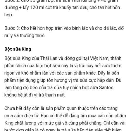
Bước 2: Cho 35 gram bột trà sữa Thái Ranong + 40 gram
đường + lấy 120 ml cốt trà khuấy tan đều, cho tan hết hỗn
hợp.
Bước 3: Cho hết hỗn hợp trên vào bình lắc và cho đá lắc, đổ
ra ly và thưởng thức.
Bột sữa King
Bột sữa King của Thái Lan và đóng gói tại Việt Nam, thành
phần chính của loại bột sữa này là vị trái cây hết sức thơm
ngon và khó nhầm lẫn với các sản phẩm khác. Đây là sản
phẩm tiện dụng giúp tôn hương vị trà sữa cực hấp dẫn. Dù
làm tăng độ béo của trà sữa tuy nhiên bột sữa Santos
không hề át đi vị trà thanh mát.
Chưa hết đây còn là sản phẩm quen thuộc trên các trang
mua sắm điện tử. Bạn có thể dễ dàng tìm mua các sản phẩm
King chất lượng với mức giá vô cùng phải chăng. Chỉ cần vài
bước đơn giản là có ngay ly trà sữa hấp dẫn siêu tiết kiệm.