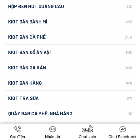
HỘP ĐÈN HÚT QUẢNG CÁO
(22)
KIOT BÁN BÁNH MÌ
(125)
KIOT BÁN CÀ PHÊ
(153)
KIOT BÁN ĐỒ ĂN VẶT
(148)
KIOT BÁN GÀ RÁN
(148)
KIOT BÁN HÀNG
(160)
KIOT TRÀ SỮA
(177)
QUẦY BAR CÀ PHÊ, NHÀ HÀNG
(8)
QUẦY CÀ PHÊ
(23)
Gọi điện
Nhắn tin
Chat zalo
Chat Facebook