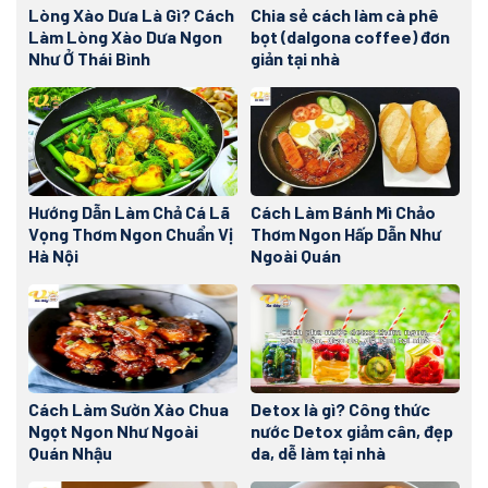
Lòng Xào Dưa Là Gì? Cách
Chia sẻ cách làm cà phê
Làm Lòng Xào Dưa Ngon
bọt (dalgona coffee) đơn
Như Ở Thái Bình
giản tại nhà
Hướng Dẫn Làm Chả Cá Lã
Cách Làm Bánh Mì Chảo
Vọng Thơm Ngon Chuẩn Vị
Thơm Ngon Hấp Dẫn Như
Hà Nội
Ngoài Quán
Cách Làm Sườn Xào Chua
Detox là gì? Công thức
Ngọt Ngon Như Ngoài
nước Detox giảm cân, đẹp
Quán Nhậu
da, dễ làm tại nhà