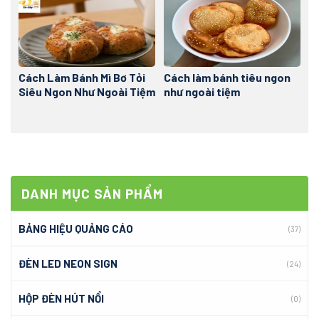
Cách Làm Bánh Mì Bơ Tỏi
Cách làm bánh tiêu ngon
Siêu Ngon Như Ngoài Tiệm
như ngoài tiệm
DANH MỤC SẢN PHẨM
BẢNG HIỆU QUẢNG CÁO
(37)
ĐÈN LED NEON SIGN
(24)
HỘP ĐÈN HÚT NỔI
(0)