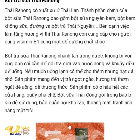
Bột trà sữa Thái Ranong
Thái Ranong có xuất xứ ở Thái Lan. Thành phần chính của
bột sữa Thái Ranong bao gồm bột sữa nguyên kem, bột kem
không sữa, đường và bột trà Thái Nguyên,… Bên cạnh việc
làm tăng hương vị thì Thái Ranong còn cung cấp cho người
dùng vitamin B1 cùng một số dưỡng chất khác.
Bột trà sữa Thái Ranong nhanh tan trong nước, không bị vón
cục, bạn chỉ cần đổ gói trà sữa vào nước nóng và khuấy đều
để uống. Nếu muốn uống lạnh có thể cho thêm những hạt đá
nhỏ. Sản phẩm mang đến vị trà ngọt ngào, hương trà thơm
ngát dễ uống, dễ thưởng thức. Sản phẩm có ở hầu hết các
cửa hàng, quầy pha chế. Bột sữa Thái đóng gói trong bao bì
kín dễ sử dụng, bảo quản nơi khô ráo, thoáng mát, tránh ánh
nắng mặt trời.