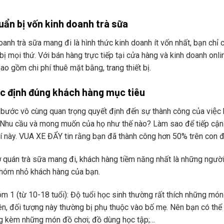
uẩn bị vốn kinh doanh trà sữa
oanh trà sữa mang đi là hình thức kinh doanh ít vốn nhất, bạn chỉ 
ị mọi thứ. Với bán hàng trực tiếp tại cửa hàng và kinh doanh online th
o gồm chi phí thuê mặt bằng, trang thiết bị.
c định đúng khách hàng mục tiêu
bước vô cùng quan trọng quyết định đến sự thành công của việc k
Nhu cầu và mong muốn của họ như thế nào? Làm sao để tiếp cận họ
í này. VUA XE ĐẨY tin rằng bạn đã thành công hơn 50% trên con đư
quán trà sữa mang đi, khách hàng tiềm năng nhất là những người từ 
hóm nhỏ khách hàng của bạn.
m 1 (từ 10-18 tuổi): Độ tuổi học sinh thường rất thích những món
ên, đối tượng này thường bị phụ thuộc vào bố mẹ. Nên bạn có thể
g kèm những món đồ chơi; đồ dùng học tập;…