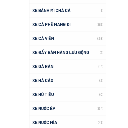
XE BÁNH MÌ CHẢ CÁ
(5)
XE CÀ PHÊ MANG ĐI
(163)
XE CÁ VIÊN
(28)
XE ĐẨY BÁN HÀNG LƯU ĐỘNG
(7)
XE GÀ RÁN
(14)
XE HÁ CẢO
(2)
XE HỦ TIẾU
(0)
XE NƯỚC ÉP
(134)
XE NƯỚC MÍA
(43)