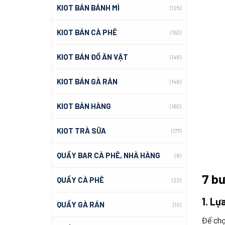
KIOT BÁN BÁNH MÌ
(125)
KIOT BÁN CÀ PHÊ
(153)
KIOT BÁN ĐỒ ĂN VẶT
(148)
KIOT BÁN GÀ RÁN
(148)
KIOT BÁN HÀNG
(160)
KIOT TRÀ SỮA
(177)
QUẦY BAR CÀ PHÊ, NHÀ HÀNG
(8)
7 bư
QUẦY CÀ PHÊ
(23)
1. Lự
QUẦY GÀ RÁN
(10)
Để cho