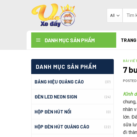
Skip
to
Tìm
kiếm:
content
DANH MỤC SẢN PHẨM
TRANG
BÀI VIẾ
DANH MỤC SẢN PHẨM
7 bư
BẢNG HIỆU QUẢNG CÁO
POSTE
(37)
Kinh d
ĐÈN LED NEON SIGN
(24)
chung,
nhân vi
HỘP ĐÈN HÚT NỔI
(0)
lớn. 
sữa l
HỘP ĐÈN HÚT QUẢNG CÁO
(22)
đi thà