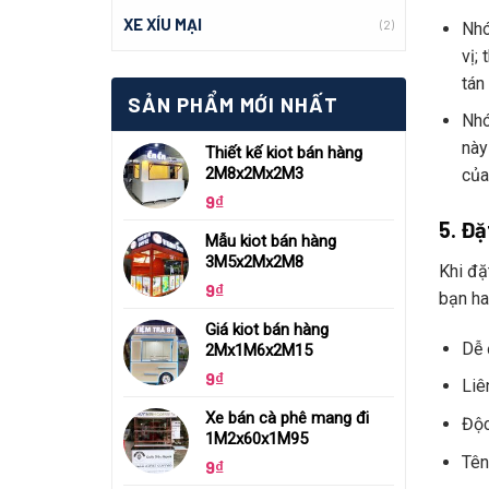
XE XÍU MẠI
(2)
Nhó
vị
tán
SẢN PHẨM MỚI NHẤT
Nhó
nà
Thiết kế kiot bán hàng
2M8x2Mx2M3
của
9
₫
5. Đặ
Mẫu kiot bán hàng
3M5x2Mx2M8
Khi đặ
9
₫
bạn ha
Giá kiot bán hàng
Dễ 
2Mx1M6x2M15
9
₫
Liê
Xe bán cà phê mang đi
Độc
1M2x60x1M95
Tên
9
₫