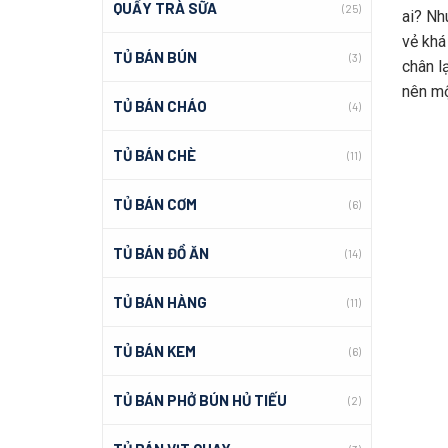
QUẦY TRÀ SỮA
(25)
ai? Nh
vẻ kha
TỦ BÁN BÚN
(3)
chân la
nên mộ
TỦ BÁN CHÁO
(4)
TỦ BÁN CHÈ
(11)
TỦ BÁN CƠM
(6)
TỦ BÁN ĐỒ ĂN
(14)
TỦ BÁN HÀNG
(11)
TỦ BÁN KEM
(6)
TỦ BÁN PHỞ BÚN HỦ TIẾU
(2)