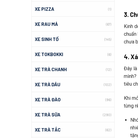
XE PIZZA
(1)
3. Ch
XE RAU MÁ
(67)
Kinh d
chuẩn b
XE SINH TỐ
(145)
chưa ba
XE TOKBOKKI
(6)
4. Xá
Đây là 
XE TRÀ CHANH
(12)
mình? 
tiêu ch
XE TRÀ DÂU
(102)
Khi mở 
XE TRÀ ĐÀO
(96)
từng n
XE TRÀ SỮA
(290)
Nhó
nhi
XE TRÀ TẮC
(62)
tặn