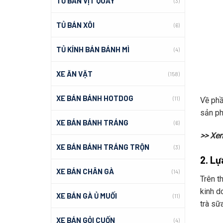
TỦ BÁN VỊT QUAY
(3)
TỦ BÁN XÔI
(6)
TỦ KÍNH BÁN BÁNH MÌ
(4)
XE ĂN VẶT
(158)
XE BÁN BÁNH HOTDOG
(11)
Về phầ
sản phẩ
XE BÁN BÁNH TRÁNG
(6)
>> Xe
XE BÁN BÁNH TRÁNG TRỘN
(3)
2. Lự
XE BÁN CHÂN GÀ
(14)
Trên th
kinh do
XE BÁN GÀ Ủ MUỐI
(11)
trà s
XE BÁN GỎI CUỐN
(4)