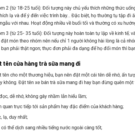
m 2 (từ 18-25 tuổi): Đối tượng này chủ yếu thích những thức uống
; thích lạ và để ý đến việc trình bày… Đặc biệt, họ thường tụ 
 ngẫu với nhau. Hoạt động nhiều về buổi tối và thường có xu hướn
m 3 (từ 25- 35 tuổi): Đối tượng này hoàn toàn tự lập về kinh tế; và
y đặt món theo nhóm nên nếu chỉ 1 người không hài lòng là cả n
 bạn phải thật ngon; thực đơn phải đa dạng để họ đổi món thì bạn
t tên cửa hàng trà sữa mang đi
t tên cho một thương hiệu, bạn nên đặt một cái tên dễ nhớ, ấn tượn
y không. Đặt tên xe bán trà sữa mang đi hay bạn đừng quên một 
đọc, dễ nhớ, không gây nhầm lẫn hiểu lầm;
n quan trực tiếp tới sản phẩm hay đặc điểm của khách hàng;
, lạ, duy nhất;
 có thể dịch sang nhiều tiếng nước ngoài càng tốt;