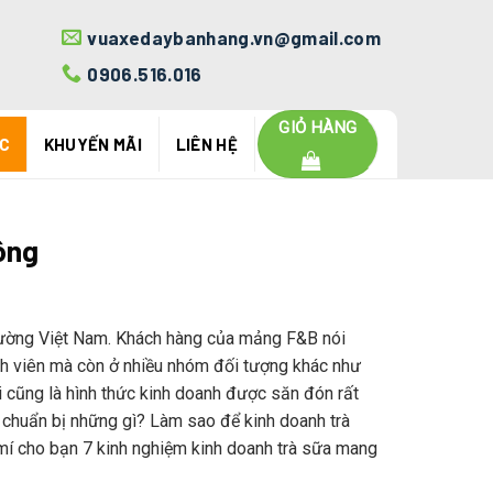
vuaxedaybanhang.vn@gmail.com
0906.516.016
GIỎ HÀNG
ỨC
KHUYẾN MÃI
LIÊN HỆ
công
ị trường Việt Nam. Khách hàng của mảng F&B nói
 sinh viên mà còn ở nhiều nhóm đối tượng khác như
 cũng là hình thức kinh doanh được săn đón rất
n chuẩn bị những gì? Làm sao để kinh doanh trà
mí cho bạn 7 kinh nghiệm kinh doanh trà sữa mang