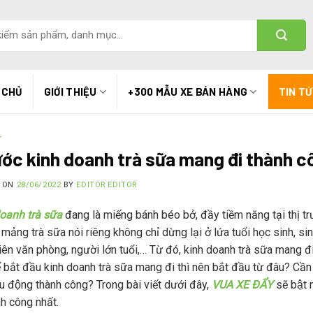
 CHỦ
GIỚI THIỆU
+300 MẪU XE BÁN HÀNG
TIN T
T
ớc kinh doanh trà sữa mang đi thành 
D ON
28/06/2022
BY
EDITOR EDITOR
oanh trà sữa
đang là miếng bánh béo bở, đầy tiềm năng tại th
 mảng trà sữa nói riêng không chỉ dừng lại ở lứa tuổi học sinh,
ên văn phòng, người lớn tuổi,… Từ đó, kinh doanh trà sữa mang đi
Để bắt đầu kinh doanh trà sữa mang đi thì nên bắt đầu từ đâu? Cầ
ưu động thành công? Trong bài viết dưới đây,
VUA XE ĐẨY
sẽ bật 
nh công nhất.