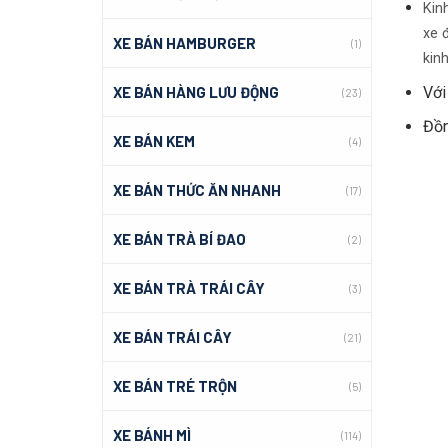
Kin
xe đ
XE BÁN HAMBURGER
(1)
kin
Với
XE BÁN HÀNG LƯU ĐỘNG
(23)
Đồn
XE BÁN KEM
(4)
XE BÁN THỨC ĂN NHANH
(17)
XE BÁN TRÀ BÍ ĐAO
(2)
XE BÁN TRÀ TRÁI CÂY
(3)
XE BÁN TRÁI CÂY
(21)
XE BÁN TRÉ TRỘN
(5)
XE BÁNH MÌ
(114)