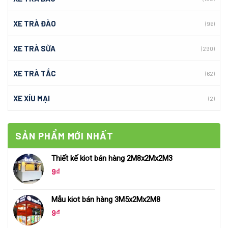
XE TRÀ ĐÀO
(96)
XE TRÀ SỮA
(290)
XE TRÀ TẮC
(62)
XE XÍU MẠI
(2)
SẢN PHẨM MỚI NHẤT
Thiết kế kiot bán hàng 2M8x2Mx2M3
9
₫
Mẫu kiot bán hàng 3M5x2Mx2M8
9
₫