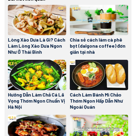
Lòng Xào Dưa Là Gì? Cách
Chia sẻ cách làm cà phê
Làm Lòng Xào Dưa Ngon
bọt (dalgona coffee) đơn
Như Ở Thái Bình
giản tại nhà
Hướng Dẫn Làm Chả Cá Lã
Cách Làm Bánh Mì Chảo
Vọng Thơm Ngon Chuẩn Vị
Thơm Ngon Hấp Dẫn Như
Hà Nội
Ngoài Quán