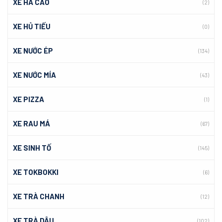
XE HÁ CẢO
(2)
XE HỦ TIẾU
(0)
XE NƯỚC ÉP
(134)
XE NƯỚC MÍA
(43)
XE PIZZA
(1)
XE RAU MÁ
(67)
XE SINH TỐ
(145)
XE TOKBOKKI
(6)
XE TRÀ CHANH
(12)
XE TRÀ DÂU
(102)