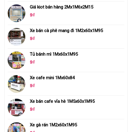
Giá kiot bán hàng 2Mx1M6x2M15
9
₫
Xe bán cà phê mang đi 1M2x60x1M95
9
₫
Tủ bánh mì 1Mx60x1M95
9
₫
Xe cafe mini 1Mx60x84
9
₫
Xe bán cafe vỉa hè 1M5x60x1M95
9
₫
Xe gà rán 1M2x60x1M95