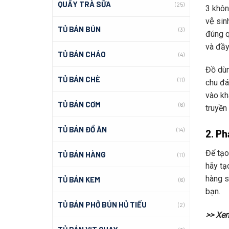
QUẦY TRÀ SỮA
(25)
3 không
vệ sin
TỦ BÁN BÚN
(3)
đúng q
và đầ
TỦ BÁN CHÁO
(4)
Đồ dùng
TỦ BÁN CHÈ
(11)
chu đá
vào khá
TỦ BÁN CƠM
(6)
truyền
TỦ BÁN ĐỒ ĂN
(14)
2. Ph
Để tạ
TỦ BÁN HÀNG
(11)
hãy tạ
hàng sẽ
TỦ BÁN KEM
(6)
bạn.
TỦ BÁN PHỞ BÚN HỦ TIẾU
(2)
>> Xe