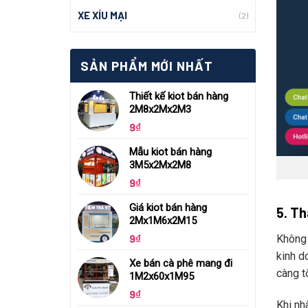
XE XÍU MẠI
(2)
SẢN PHẨM MỚI NHẤT
Thiết kế kiot bán hàng
2M8x2Mx2M3
9
₫
Mẫu kiot bán hàng
3M5x2Mx2M8
9
₫
Giá kiot bán hàng
5. Th
2Mx1M6x2M15
9
₫
Không n
kinh do
Xe bán cà phê mang đi
càng t
1M2x60x1M95
9
₫
Khi nh