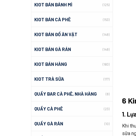
KIOT BÁN BÁNH MÌ
(125)
KIOT BÁN CÀ PHÊ
(153)
KIOT BÁN ĐỒ ĂN VẶT
(148)
KIOT BÁN GÀ RÁN
(148)
KIOT BÁN HÀNG
(160)
KIOT TRÀ SỮA
(177)
QUẦY BAR CÀ PHÊ, NHÀ HÀNG
(8)
6 Ki
QUẦY CÀ PHÊ
(23)
1. Lự
QUẦY GÀ RÁN
(10)
Khi thươ
sữa ng