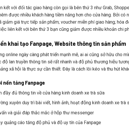
ên kết với đối tác giao hàng còn gọi là bên thứ 3 như Grab, S
êm được nhiều khách hàng tiềm năng hơn cho cửa hàng. Bởi có nhiều 
 giảm giá trực tiếp sản phẩm; voucher miễn phí giao hàng; hóa 
việc liên kết với bên thứ 3 bạn cũng giảm được nhiều khoản chi ph
iển khai tạo Fanpage, Website thông tin sản phẩm
̉ng online ngày càng phát triển mạnh mẽ, ai ai cũng sở hữu cho mìn
ốc độ lan truyền thông tin sẽ rất nhanh và độ phủ thương hiệu tươ
ảng xã hội là thực sự cần thiết. Đây là cách lôi kéo và thu hú
ới nền tảng Fanpage
n đầy đủ thông tin về cửa hàng kinh doanh xe trà sữa
̀ng xuyên duy trì bài viết, hình ảnh, hoạt động kinh doanh xe trà 
vấn và giải đáp thắc mắc ở hộp thư messenger
y quảng cáo tăng độ phủ và độ uy tín của Fanpage