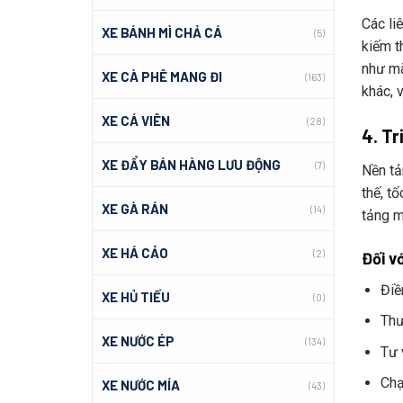
Các li
XE BÁNH MÌ CHẢ CÁ
(5)
kiếm th
như mã
XE CÀ PHÊ MANG ĐI
(163)
khác, 
XE CÁ VIÊN
(28)
4. Tr
XE ĐẨY BÁN HÀNG LƯU ĐỘNG
(7)
Nền ta
thế, t
XE GÀ RÁN
(14)
tảng m
XE HÁ CẢO
(2)
Đối v
Điề
XE HỦ TIẾU
(0)
Thươ
XE NƯỚC ÉP
(134)
Tư 
Chạ
XE NƯỚC MÍA
(43)