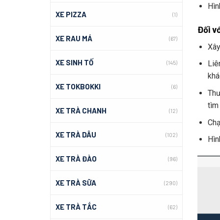
Hìn
XE PIZZA
(1)
Đối v
XE RAU MÁ
(67)
Xây
XE SINH TỐ
Liên
(145)
khá
XE TOKBOKKI
(6)
Thươ
tìm
XE TRÀ CHANH
(12)
Chạ
XE TRÀ DÂU
(102)
Hìn
XE TRÀ ĐÀO
(96)
XE TRÀ SỮA
(290)
XE TRÀ TẮC
(62)