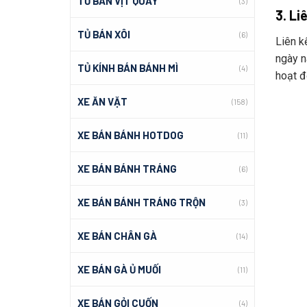
TỦ BÁN VỊT QUAY
(3)
3. Li
TỦ BÁN XÔI
(6)
Liên kê
ngày 
TỦ KÍNH BÁN BÁNH MÌ
(4)
hoạt đ
XE ĂN VẶT
(158)
XE BÁN BÁNH HOTDOG
(11)
XE BÁN BÁNH TRÁNG
(6)
XE BÁN BÁNH TRÁNG TRỘN
(3)
XE BÁN CHÂN GÀ
(14)
XE BÁN GÀ Ủ MUỐI
(11)
XE BÁN GỎI CUỐN
(4)