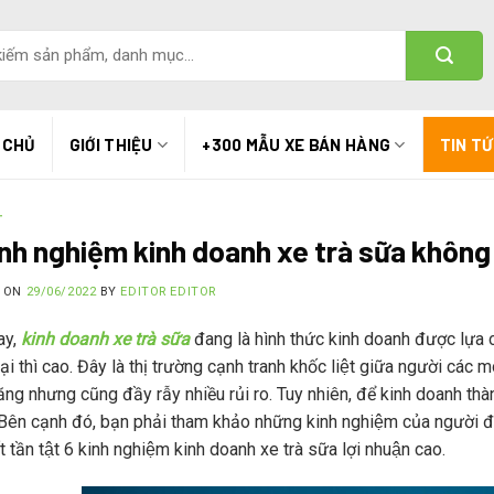
 CHỦ
GIỚI THIỆU
+300 MẪU XE BÁN HÀNG
TIN T
T
nh nghiệm kinh doanh xe trà sữa không 
D ON
29/06/2022
BY
EDITOR EDITOR
ay,
kinh doanh xe trà sữa
đang là hình thức kinh doanh được lựa chọ
̣i thì cao. Đây là thị trường cạnh tranh khốc liệt giữa người các m
ăng nhưng cũng đầy rẫy nhiều rủi ro. Tuy nhiên, để kinh doanh thàn
 Bên cạnh đó, bạn phải tham khảo những kinh nghiệm của người 
ất tần tật 6 kinh nghiệm kinh doanh xe trà sữa lợi nhuận cao.