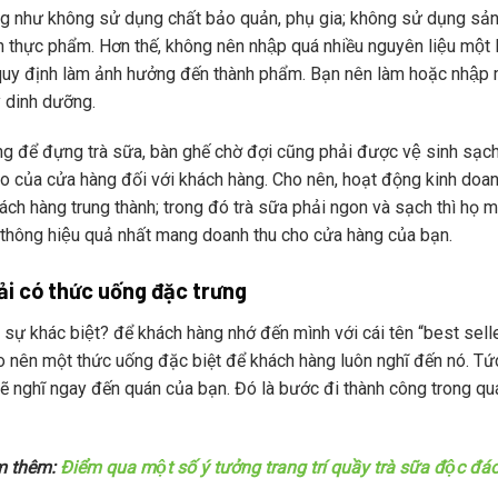
 như không sử dụng chất bảo quản, phụ gia; không sử dụng sản 
h thực phẩm. Hơn thế, không nên nhập quá nhiều nguyên liệu một l
uy định làm ảnh hưởng đến thành phẩm. Bạn nên làm hoặc nhập 
y dinh dưỡng.
 để đựng trà sữa, bàn ghế chờ đợi cũng phải được vệ sinh sạch 
o của cửa hàng đối với khách hàng. Cho nên, hoạt động kinh doa
ch hàng trung thành; trong đó trà sữa phải ngon và sạch thì họ mớ
 thông hiệu quả nhất mang doanh thu cho cửa hàng của bạn.
ải có thức uống đặc trưng
o sự khác biệt? để khách hàng nhớ đến mình với cái tên “best 
o nên một thức uống đặc biệt để khách hàng luôn nghĩ đến nó. Tức 
 nghĩ ngay đến quán của bạn. Đó là bước đi thành công trong quá t
m thêm:
Điểm qua một số ý tưởng trang trí quầy trà sữa độc đáo