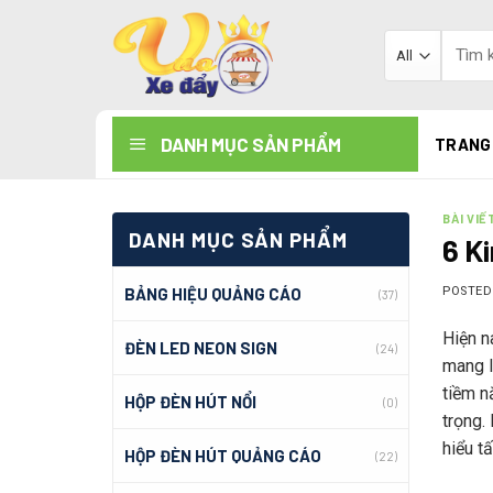
Skip
to
Tìm
kiếm:
content
DANH MỤC SẢN PHẨM
TRANG
BÀI VIẾ
DANH MỤC SẢN PHẨM
6 Ki
BẢNG HIỆU QUẢNG CÁO
POSTE
(37)
Hiện n
ĐÈN LED NEON SIGN
(24)
mang la
tiềm n
HỘP ĐÈN HÚT NỔI
(0)
trọng.
hiểu t
HỘP ĐÈN HÚT QUẢNG CÁO
(22)