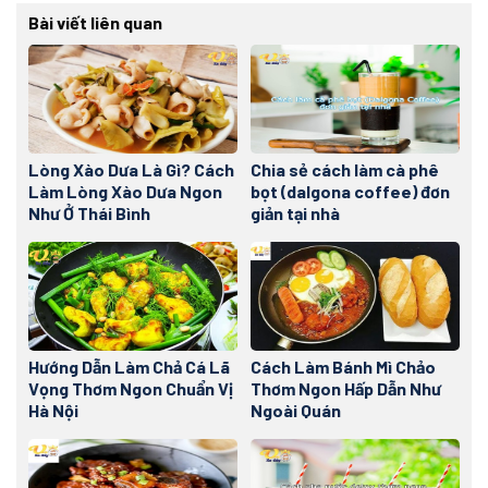
Bài viết liên quan
Lòng Xào Dưa Là Gì? Cách
Chia sẻ cách làm cà phê
Làm Lòng Xào Dưa Ngon
bọt (dalgona coffee) đơn
Như Ở Thái Bình
giản tại nhà
Hướng Dẫn Làm Chả Cá Lã
Cách Làm Bánh Mì Chảo
Vọng Thơm Ngon Chuẩn Vị
Thơm Ngon Hấp Dẫn Như
Hà Nội
Ngoài Quán