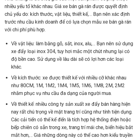
nhiều yếu tố khác nhau. Giá xe bán gà rán được quyết định
chủ yếu do: kích thước, vật liệu, thiết kế,… Bạn nên xác định
trước nhu cầu kinh doanh để có lựa chọn mẫu xe bán gà rán
với chi phí phù hợp.
Về vật liệu: làm bằng gỗ, sắt, inox, alu,… Bạn nên sử dụng
xe đẩy loại inox 304, tuy hơi mắc một chút nhưng lại có
độ bền cao. Sử dụng về lâu dài sẽ có lợi hơn các loại
khác.
Về kích thước: xe được thiết kế với nhiều cỡ khác nhau
như 80CM, 1M, 1M2, 1M4, 1M5, 1M6, 1M8, 2M, 2M2
nhằm phục vụ nhu cầu đa dạng của người mua.
Về thiết kế: nhiều công ty sản xuất xe đẩy bán hàng hiện
nay rất chú trọng về mặt trang trí cũng như tính tiện dụng.
Các cải tiến có thể kể đến là tích hợp hệ thống điện hoặc
bếp chiên có sẵn trong xe, trang trí mái che, biển hiệu bắt
mắt hơn,… Giá những dòng này có thể cao hơn kiểu truyền