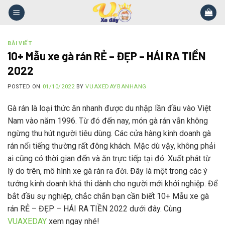
Skip
to
content
BÀI VIẾT
10+ Mẫu xe gà rán RẺ – ĐẸP – HÁI RA TIỀN
2022
POSTED ON
01/10/2022
BY
VUAXEDAYBANHANG
Gà rán là loại thức ăn nhanh được du nhập lần đầu vào Việt
Nam vào năm 1996. Từ đó đến nay, món gà rán vẫn không
ngừng thu hút người tiêu dùng. Các cửa hàng kinh doanh gà
rán nổi tiếng thường rất đông khách. Mặc dù vậy, không phải
ai cũng có thời gian đến và ăn trực tiếp tại đó. Xuất phát từ
lý do trên, mô hình xe gà rán ra đời. Đây là một trong các ý
tưởng kinh doanh khả thi dành cho người mới khởi nghiệp. Để
bắt đầu sự nghiệp, chắc chắn bạn cần biết 10+ Mẫu xe gà
rán RẺ – ĐẸP – HÁI RA TIỀN 2022 dưới đây. Cùng
VUAXEDAY
xem ngay nhé!