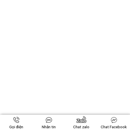
Gọi điện
Nhắn tin
Chat zalo
Chat Facebook
VỀ CHÚNG TÔI