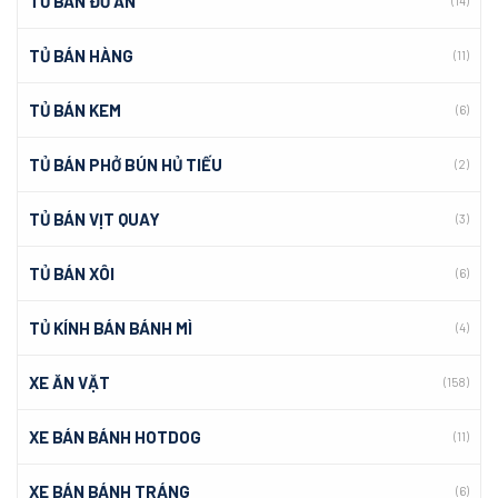
TỦ BÁN ĐỒ ĂN
(14)
TỦ BÁN HÀNG
(11)
TỦ BÁN KEM
(6)
TỦ BÁN PHỞ BÚN HỦ TIẾU
(2)
TỦ BÁN VỊT QUAY
(3)
TỦ BÁN XÔI
(6)
TỦ KÍNH BÁN BÁNH MÌ
(4)
XE ĂN VẶT
(158)
XE BÁN BÁNH HOTDOG
(11)
XE BÁN BÁNH TRÁNG
(6)