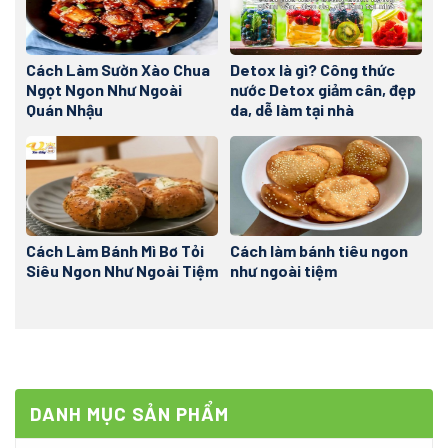
Cách Làm Sườn Xào Chua
Detox là gì? Công thức
Ngọt Ngon Như Ngoài
nước Detox giảm cân, đẹp
Quán Nhậu
da, dễ làm tại nhà
Cách Làm Bánh Mì Bơ Tỏi
Cách làm bánh tiêu ngon
Siêu Ngon Như Ngoài Tiệm
như ngoài tiệm
DANH MỤC SẢN PHẨM