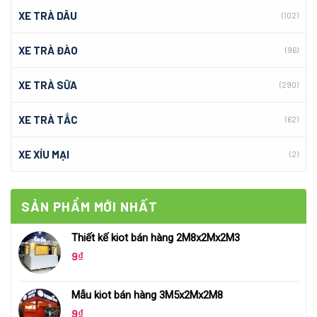
XE TRÀ DÂU
(102)
XE TRÀ ĐÀO
(96)
XE TRÀ SỮA
(290)
XE TRÀ TẮC
(62)
XE XÍU MẠI
(2)
SẢN PHẨM MỚI NHẤT
Thiết kế kiot bán hàng 2M8x2Mx2M3
9
₫
Mẫu kiot bán hàng 3M5x2Mx2M8
9
₫