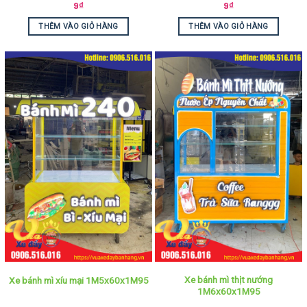
9
₫
9
₫
THÊM VÀO GIỎ HÀNG
THÊM VÀO GIỎ HÀNG
Xe bánh mì thịt nướng
Xe bánh mì xíu mại 1M5x60x1M95
1M6x60x1M95