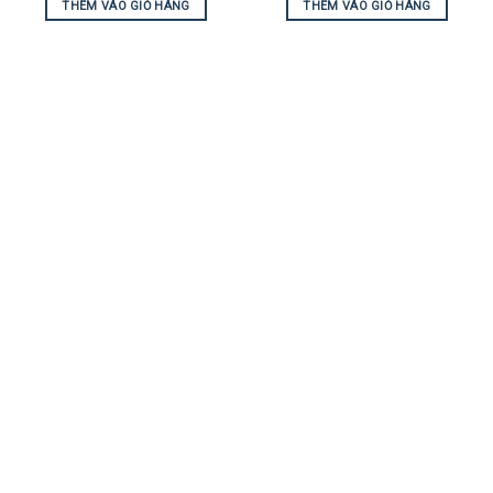
THÊM VÀO GIỎ HÀNG
THÊM VÀO GIỎ HÀNG