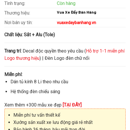
Tình trạng:
Còn hàng
Vua Xe Đẩy Bán Hàng
Thương hiệu:
Nơi bán uy tín:
vuaxedaybanhang.vn
Chất liệu:
Sắt + Alu (Tole)
Trang trí:
Decal độc quyền theo yêu cầu (
Hỗ trợ 1-1 miễn phí
Logo thương hiệu
) | Đèn Logo đèn chữ nổi
Miễn phí:
Dán tủ kính 8 Li theo nhu cầu
Hệ thống đèn chiếu sáng
Xem thêm +300 mẫu xe đẹp
[TẠI ĐÂY]
Miễn phí tư vấn thiết kế
Xưởng sản xuất xe lưu động giá rẻ nhất
Bảo hành 36 tháng, hậu mãi trọn đời