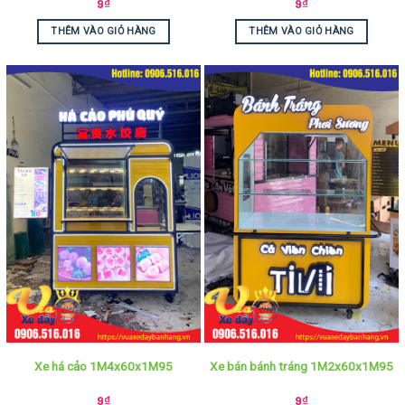
9
₫
9
₫
THÊM VÀO GIỎ HÀNG
THÊM VÀO GIỎ HÀNG
Xe há cảo 1M4x60x1M95
Xe bán bánh tráng 1M2x60x1M95
9
₫
9
₫