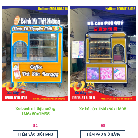
Xe bánh mì thịt nướng
Xe há cảo 1M4x60x1M95
1M6x60x1M95
9
₫
9
₫
THÊM VÀO GIỎ HÀNG
THÊM VÀO GIỎ HÀNG