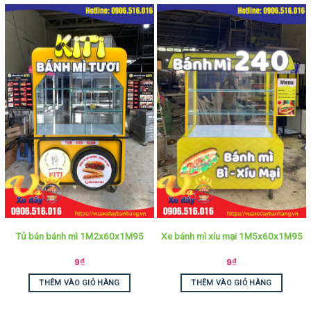
Tủ bán bánh mì 1M2x60x1M95
Xe bánh mì xíu mại 1M5x60x1M95
9
₫
9
₫
THÊM VÀO GIỎ HÀNG
THÊM VÀO GIỎ HÀNG