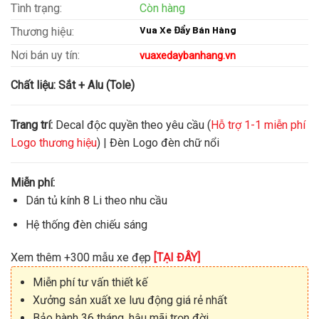
Tình trạng:
Còn hàng
Vua Xe Đẩy Bán Hàng
Thương hiệu:
Nơi bán uy tín:
vuaxedaybanhang.vn
Chất liệu:
Sắt + Alu (Tole)
Trang trí:
Decal độc quyền theo yêu cầu (
Hỗ trợ 1-1 miễn phí
Logo thương hiệu
) | Đèn Logo đèn chữ nổi
Miễn phí:
Dán tủ kính 8 Li theo nhu cầu
Hệ thống đèn chiếu sáng
Xem thêm +300 mẫu xe đẹp
[TẠI ĐÂY]
Miễn phí tư vấn thiết kế
Xưởng sản xuất xe lưu động giá rẻ nhất
Bảo hành 36 tháng, hậu mãi trọn đời