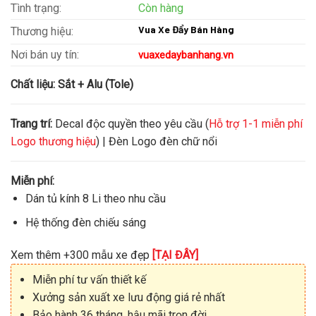
Tình trạng:
Còn hàng
Vua Xe Đẩy Bán Hàng
Thương hiệu:
Nơi bán uy tín:
vuaxedaybanhang.vn
Chất liệu:
Sắt + Alu (Tole)
Trang trí:
Decal độc quyền theo yêu cầu (
Hỗ trợ 1-1 miễn phí
Logo thương hiệu
) | Đèn Logo đèn chữ nổi
Miễn phí:
Dán tủ kính 8 Li theo nhu cầu
Hệ thống đèn chiếu sáng
Xem thêm +300 mẫu xe đẹp
[TẠI ĐÂY]
Miễn phí tư vấn thiết kế
Xưởng sản xuất xe lưu động giá rẻ nhất
Bảo hành 36 tháng, hậu mãi trọn đời