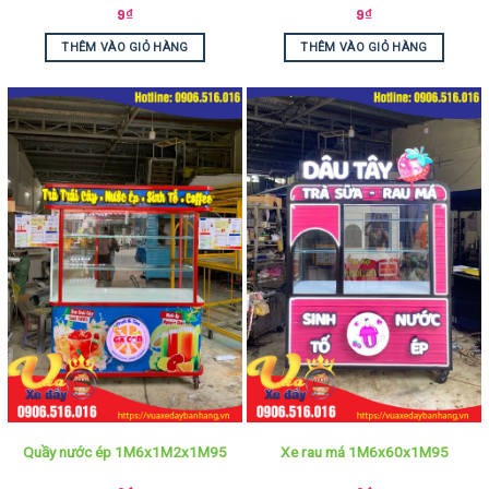
9
₫
9
₫
THÊM VÀO GIỎ HÀNG
THÊM VÀO GIỎ HÀNG
Quầy nước ép 1M6x1M2x1M95
Xe rau má 1M6x60x1M95