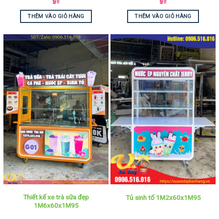
9
₫
9
₫
THÊM VÀO GIỎ HÀNG
THÊM VÀO GIỎ HÀNG
Thiết kế xe trà sữa đẹp
Tủ sinh tố 1M2x60x1M95
1M6x60x1M95