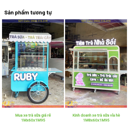
Sản phẩm tương tự
Mua xe trà sữa giá rẻ
Kinh doanh xe trà sữa vỉa hè
1Mx60x1M95
1M8x60x1M95