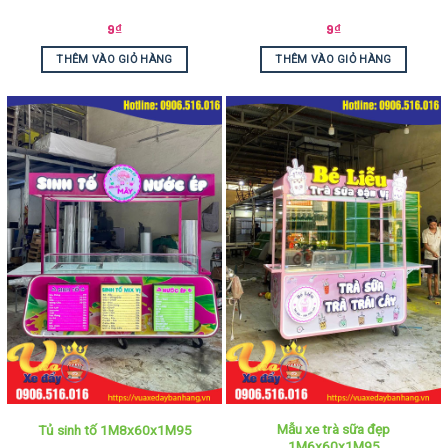
9
₫
9
₫
THÊM VÀO GIỎ HÀNG
THÊM VÀO GIỎ HÀNG
Mẫu xe trà sữa đẹp
Tủ sinh tố 1M8x60x1M95
1M6x60x1M95