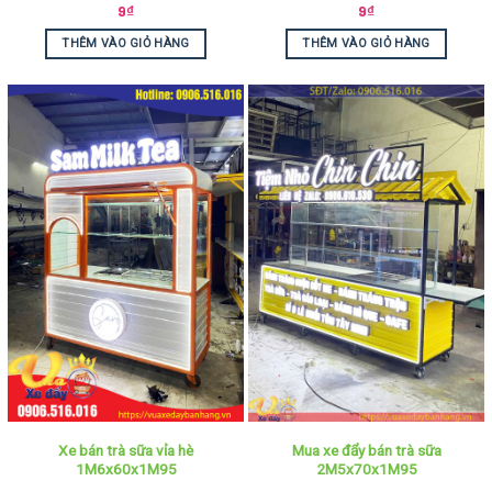
9
₫
9
₫
THÊM VÀO GIỎ HÀNG
THÊM VÀO GIỎ HÀNG
Xe bán trà sữa vỉa hè
Mua xe đẩy bán trà sữa
1M6x60x1M95
2M5x70x1M95