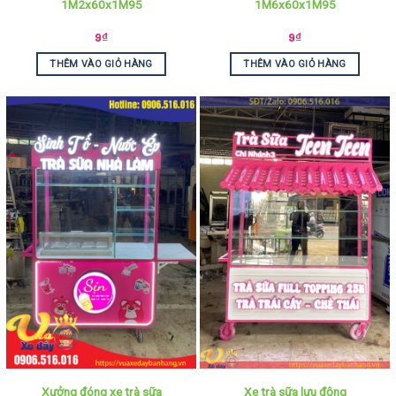
1M2x60x1M95
1M6x60x1M95
9
₫
9
₫
THÊM VÀO GIỎ HÀNG
THÊM VÀO GIỎ HÀNG
Xưởng đóng xe trà sữa
Xe trà sữa lưu động