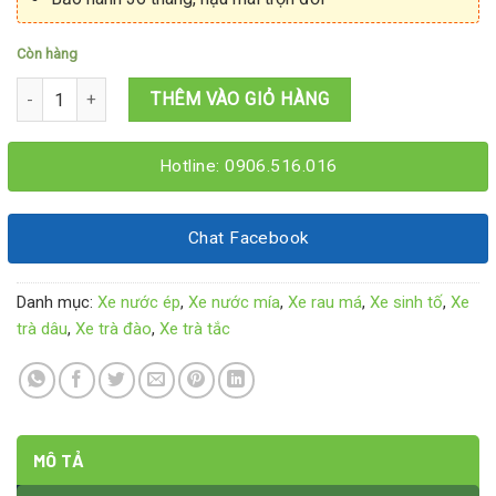
Còn hàng
Xe bán sữa chua 1M4x60x1M95 số lượng
THÊM VÀO GIỎ HÀNG
Hotline: 0906.516.016
Chat Facebook
Danh mục:
Xe nước ép
,
Xe nước mía
,
Xe rau má
,
Xe sinh tố
,
Xe
trà dâu
,
Xe trà đào
,
Xe trà tắc
MÔ TẢ