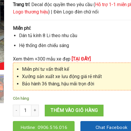
Trang trí:
Decal độc quyền theo yêu cầu (
Hỗ trợ 1-1 miễn p
Logo thương hiệu
) | Đèn Logo đèn chữ nổi
Miễn phí:
Dán tủ kính 8 Li theo nhu cầu
Hệ thống đèn chiếu sáng
Xem thêm +300 mẫu xe đẹp
[TẠI ĐÂY]
Miễn phí tư vấn thiết kế
Xưởng sản xuất xe lưu động giá rẻ nhất
Bảo hành 36 tháng, hậu mãi trọn đời
Còn hàng
Kiot trà sữa 2M6x1M6x2M15 số lượng
THÊM VÀO GIỎ HÀNG
Hotline: 0906.516.016
Chat Facebook