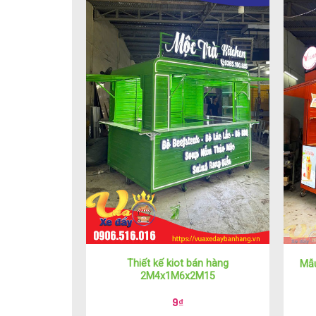
Thiết kế kiot bán hàng
Mẫu
2M4x1M6x2M15
9
₫