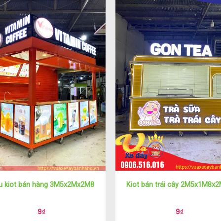
 kiot bán hàng 3M5x2Mx2M8
Kiot bán trái cây 2M5x1M8x
9
₫
9
₫