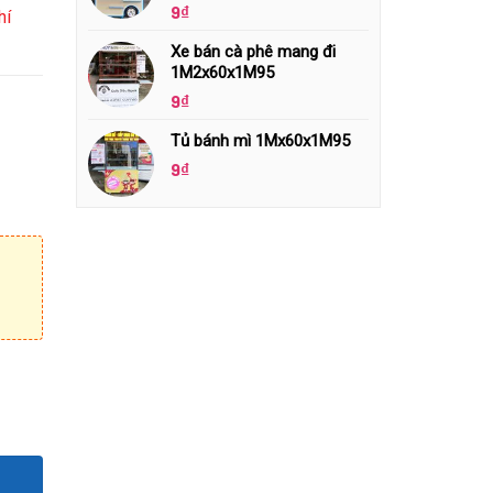
9
₫
hí
Xe bán cà phê mang đi
1M2x60x1M95
9
₫
Tủ bánh mì 1Mx60x1M95
9
₫