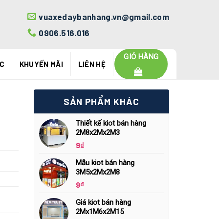
vuaxedaybanhang.vn@gmail.com
0906.516.016
GIỎ HÀNG
ỨC
KHUYẾN MÃI
LIÊN HỆ
SẢN PHẨM KHÁC
Thiết kế kiot bán hàng
2M8x2Mx2M3
9
₫
Mẫu kiot bán hàng
3M5x2Mx2M8
9
₫
Giá kiot bán hàng
2Mx1M6x2M15