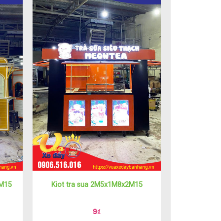
2M15
Kiot tra sua 2M5x1M8x2M15
9
₫