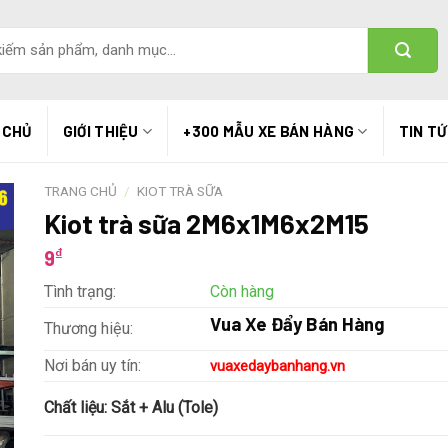
 CHỦ
GIỚI THIỆU
+300 MẪU XE BÁN HÀNG
TIN T
TRANG CHỦ
/
KIOT TRÀ SỮA
Kiot trà sữa 2M6x1M6x2M15
₫
9
Tình trạng:
Còn hàng
Vua Xe Đẩy Bán Hàng
Thương hiệu:
Nơi bán uy tín:
vuaxedaybanhang.vn
Chất liệu:
Sắt + Alu (Tole)