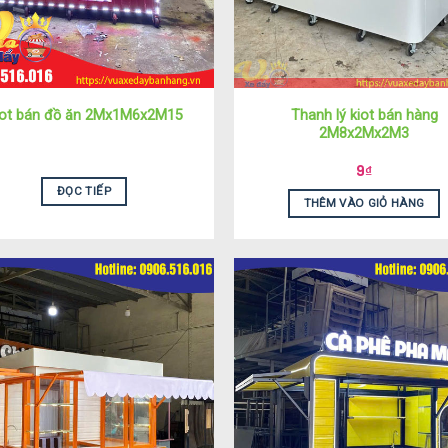
Thanh lý kiot bán hàng
iot bán đồ ăn 2Mx1M6x2M15
2M8x2Mx2M3
9
₫
ĐỌC TIẾP
THÊM VÀO GIỎ HÀNG