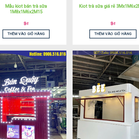
Mẫu kiot bán trà sữa
Kiot trà sữa giá rẻ 3Mx1M6x
1M8x1M6x2M15
9
₫
9
₫
THÊM VÀO GIỎ HÀNG
THÊM VÀO GIỎ HÀNG