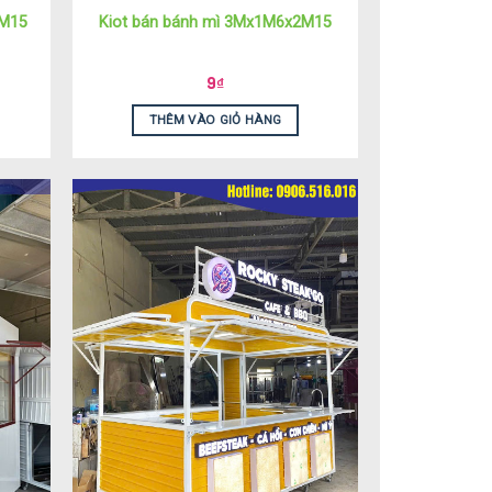
2M15
Kiot bán bánh mì 3Mx1M6x2M15
9
₫
THÊM VÀO GIỎ HÀNG