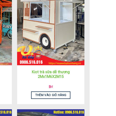
Kiot trà sữa dễ thương
2Mx1M6X2M15
9
₫
THÊM VÀO GIỎ HÀNG