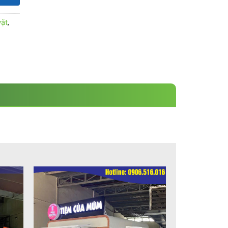
vặt
,