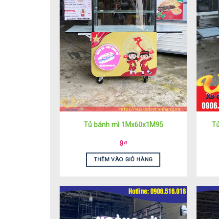
Tủ bánh mì 1Mx60x1M95
Tủ
9
₫
THÊM VÀO GIỎ HÀNG