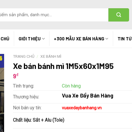
 CHỦ
GIỚI THIỆU
+300 MẪU XE BÁN HÀNG
TIN T
TRANG CHỦ
/
XE BÁNH MÌ
Xe bán bánh mì 1M5x60x1M95
₫
9
Tình trạng:
Còn hàng
Vua Xe Đẩy Bán Hàng
Thương hiệu:
Nơi bán uy tín:
vuaxedaybanhang.vn
Chất liệu:
Sắt + Alu (Tole)