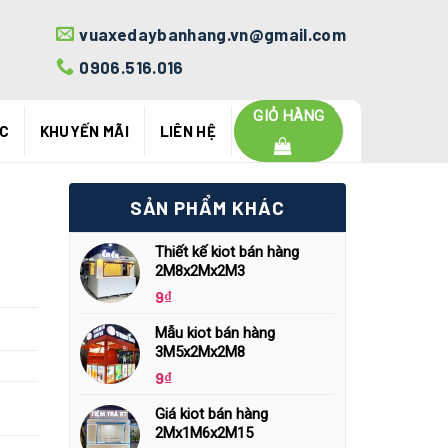
vuaxedaybanhang.vn@gmail.com
0906.516.016
GIỎ HÀNG
ỨC
KHUYẾN MÃI
LIÊN HỆ
SẢN PHẨM KHÁC
Thiết kế kiot bán hàng
2M8x2Mx2M3
9
₫
Mẫu kiot bán hàng
3M5x2Mx2M8
9
₫
Giá kiot bán hàng
2Mx1M6x2M15