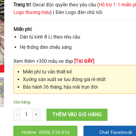
Trang trí:
Decal độc quyền theo yêu cầu (
Hỗ trợ 1-1 miễn p
Logo thương hiệu
) | Đèn Logo đèn chữ nổi
Miễn phí:
Dán tủ kính 8 Li theo nhu cầu
Hệ thống đèn chiếu sáng
Xem thêm +300 mẫu xe đẹp
[TẠI ĐÂY]
Miễn phí tư vấn thiết kế
Xưởng sản xuất xe lưu động giá rẻ nhất
Bảo hành 36 tháng, hậu mãi trọn đời
Còn hàng
Xe bán bánh mì 1M5x60x1M95 số lượng
THÊM VÀO GIỎ HÀNG
Hotline: 0906.516.016
Chat Facebook