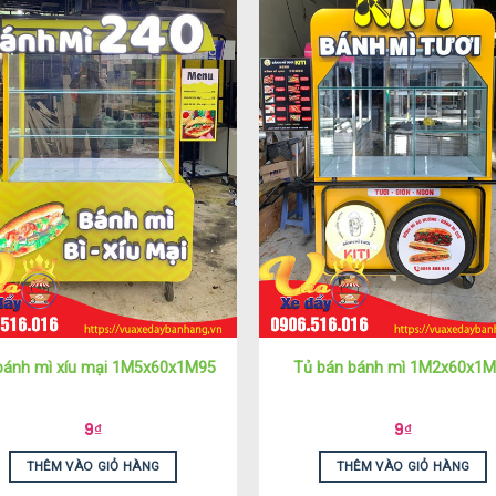
bánh mì xíu mại 1M5x60x1M95
Tủ bán bánh mì 1M2x60x1
9
₫
9
₫
THÊM VÀO GIỎ HÀNG
THÊM VÀO GIỎ HÀNG