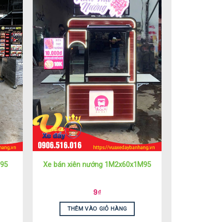
M95
Xe bán xiên nướng 1M2x60x1M95
9
₫
THÊM VÀO GIỎ HÀNG