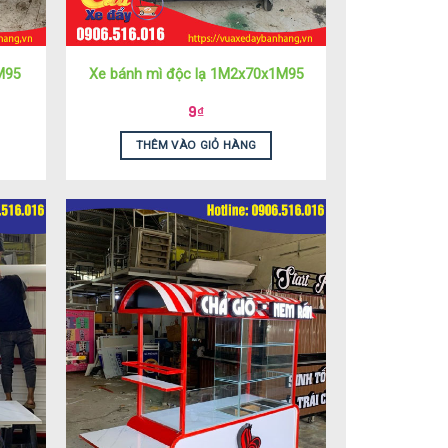
M95
Xe bánh mì độc lạ 1M2x70x1M95
9
₫
THÊM VÀO GIỎ HÀNG