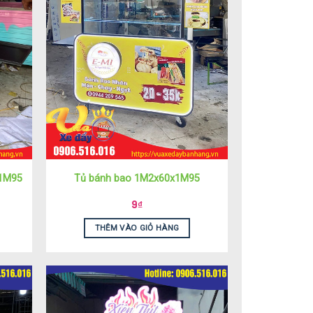
x1M95
Tủ bánh bao 1M2x60x1M95
9
₫
THÊM VÀO GIỎ HÀNG