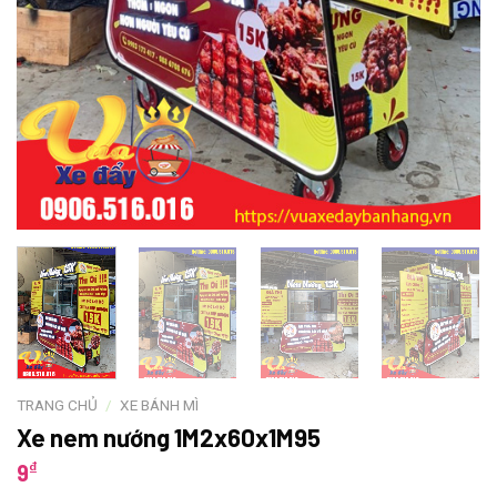
TRANG CHỦ
/
XE BÁNH MÌ
Xe nem nướng 1M2x60x1M95
₫
9