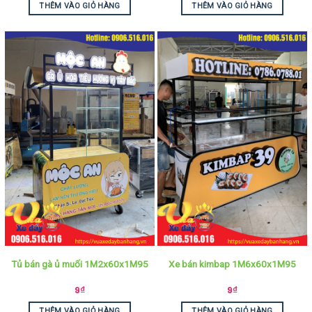
THÊM VÀO GIỎ HÀNG
THÊM VÀO GIỎ HÀNG
Tủ bán gà ủ muối 1M2x60x1M95
Xe bán kimbap 1M6x60x1M95
9
₫
9
₫
THÊM VÀO GIỎ HÀNG
THÊM VÀO GIỎ HÀNG