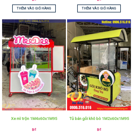
THÊM VÀO GIỎ HÀNG
THÊM VÀO GIỎ HÀNG
Xe mì trộn 1M4x60x1M95
Tủ bán gỏi khô bò 1M2x60x1M95
9
₫
9
₫