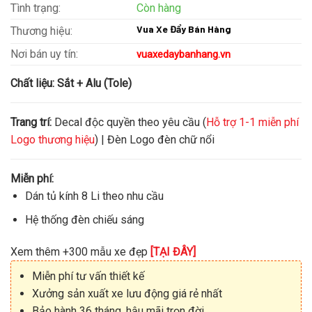
Tình trạng:
Còn hàng
Vua Xe Đẩy Bán Hàng
Thương hiệu:
Nơi bán uy tín:
vuaxedaybanhang.vn
Chất liệu:
Sắt + Alu (Tole)
Trang trí:
Decal độc quyền theo yêu cầu (
Hỗ trợ 1-1 miễn phí
Logo thương hiệu
) | Đèn Logo đèn chữ nổi
Miễn phí:
Dán tủ kính 8 Li theo nhu cầu
Hệ thống đèn chiếu sáng
Xem thêm +300 mẫu xe đẹp
[TẠI ĐÂY]
Miễn phí tư vấn thiết kế
Xưởng sản xuất xe lưu động giá rẻ nhất
Bảo hành 36 tháng, hậu mãi trọn đời