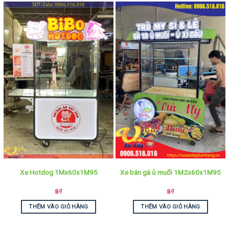
Xe Hotdog 1Mx60x1M95
Xe bán gà ủ muối 1M2x60x1M95
9
₫
9
₫
THÊM VÀO GIỎ HÀNG
THÊM VÀO GIỎ HÀNG