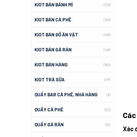
KIOT BÁN BÁNH MÌ
(125)
KIOT BÁN CÀ PHÊ
(153)
KIOT BÁN ĐỒ ĂN VẶT
(148)
KIOT BÁN GÀ RÁN
(148)
KIOT BÁN HÀNG
(160)
KIOT TRÀ SỮA
(177)
QUẦY BAR CÀ PHÊ, NHÀ HÀNG
(8)
QUẦY CÀ PHÊ
(23)
Các
QUẦY GÀ RÁN
(10)
Xác 