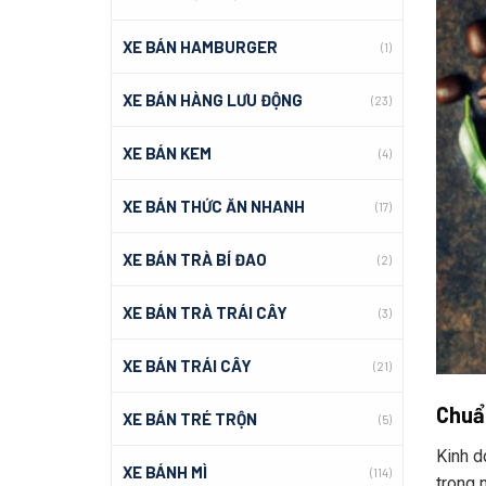
XE BÁN HAMBURGER
(1)
XE BÁN HÀNG LƯU ĐỘNG
(23)
XE BÁN KEM
(4)
XE BÁN THỨC ĂN NHANH
(17)
XE BÁN TRÀ BÍ ĐAO
(2)
XE BÁN TRÀ TRÁI CÂY
(3)
XE BÁN TRÁI CÂY
(21)
Chuẩ
XE BÁN TRÉ TRỘN
(5)
Kinh do
XE BÁNH MÌ
(114)
trong n