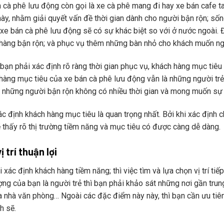
 cà phê lưu động còn gọi là xe cà phê mang đi hay xe bán cafe ta
ày, nhằm giải quyết vấn đề thời gian dành cho người bận rộn; sống
xe bán cà phê lưu động sẽ có sự khác biệt so với ở nước ngoài. 
hàng bận rộn; và phục vụ thêm những bàn nhỏ cho khách muốn ngồ
, bạn phải xác định rõ ràng thời gian phục vụ, khách hàng mục t
hàng mục tiêu của xe bán cà phê lưu động vẫn là những người trẻ tu
 những người bận rộn không có nhiều thời gian và mong muốn sự
ác định khách hàng mục tiêu là quan trọng nhất. Bởi khi xác định 
 thấy rõ thị trường tiềm năng và mục tiêu có được càng dễ dàng.
ị trí thuận lợi
i xác định khách hàng tiềm năng; thì việc tìm và lựa chọn vị trí ti
ợng của bạn là người trẻ thì bạn phải khảo sát những nơi gần trun
a nhà văn phòng… Ngoài các đặc điểm này này, thì bạn cần ưu tiên
h sẽ.