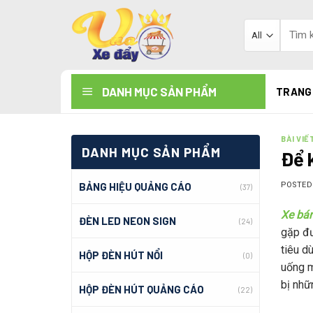
Skip
to
Tìm
kiếm:
content
DANH MỤC SẢN PHẨM
TRANG
BÀI VIẾ
DANH MỤC SẢN PHẨM
Để
BẢNG HIỆU QUẢNG CÁO
POSTE
(37)
Xe bá
ĐÈN LED NEON SIGN
(24)
gặp đư
tiêu d
HỘP ĐÈN HÚT NỔI
(0)
uống m
bị nhữ
HỘP ĐÈN HÚT QUẢNG CÁO
(22)