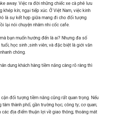
ke away. Việc ra đời những chiếc xe cà phê lưu
 khép kín; ngại tiếp xúc. Ở Việt Nam, việc kinh
Đó là sự kết hợp giữa mang đi cho đối tượng
i lại nói chuyện nhâm nhi cốc cafe.
iêu mà bạn muốn hướng đến là ai? Nhưng đa số
ổi; học sinh ;sinh viên; và đặc biệt là giới văn
 nhanh chóng.
chân dung khách hàng tiềm năng càng rõ ràng thì
ếp cận đối tượng tiềm năng cũng rất quan trọng. Nếu
g tâm thành phố; gần trường học; công ty; cơ quan;
 các địa điểm thuận lợi về giao thông; thoáng mát