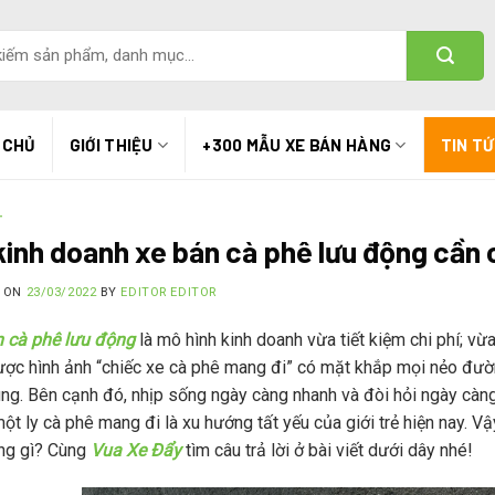
 CHỦ
GIỚI THIỆU
+300 MẪU XE BÁN HÀNG
TIN T
T
 kinh doanh xe bán cà phê lưu động cần 
D ON
23/03/2022
BY
EDITOR EDITOR
n cà phê lưu động
là mô hình kinh doanh vừa tiết kiệm chi phí; v
ợc hình ảnh “chiếc xe cà phê mang đi” có mặt khắp mọi nẻo đường 
ùng. Bên cạnh đó, nhịp sống ngày càng nhanh và đòi hỏi ngày càng c
ột ly cà phê mang đi là xu hướng tất yếu của giới trẻ hiện nay. 
ng gì? Cùng
Vua Xe Đẩy
tìm câu trả lời ở bài viết dưới dây nhé!