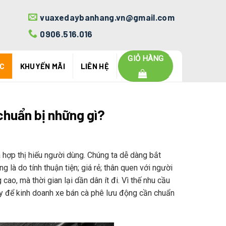
vuaxedaybanhang.vn@gmail.com
0906.516.016
GIỎ HÀNG
ỨC
KHUYẾN MÃI
LIÊN HỆ
chuẩn bị những gì?
ừa hợp thị hiếu người dùng. Chúng ta dễ dàng bắt
là do tính thuận tiện; giá rẻ; thân quen với người
ao, mà thời gian lại dần dân ít đi. Vì thế nhu cầu
Vậy để kinh doanh xe bán cà phê lưu động cần chuẩn