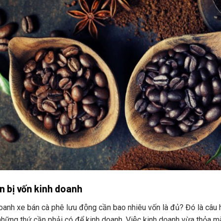
n bị vốn kinh doanh
anh xe bán cà phê lưu động cần bao nhiêu vốn là đủ? Đó là câu hỏi 
hững thứ cần phải có để kinh doanh. Việc kinh doanh vừa thỏa mãn 