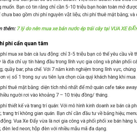
g muốn. Bạn có tin rằng chỉ cần 5-10 triệu bạn hoàn toàn mở đươ
́ chưa bao gồm chi phí nguyên vật liệu; chi phí thuê mặt bằng; và 
m thêm:
7 lý do nên mua xe bán nước ép trái cây tại VUA XE ĐẨ
hi phí cần quan tâm
phí mua xe bán cà lưu động: chỉ 3-5 triệu bạn có thể yêu cầu về
y là địa chỉ uy tín hàng đầu trong lĩnh vực gia công và phân phố
g; quầy bar; pha chế. Với 7 năm kinh nghiệm trong lĩnh vực, chún
đơn vị số 1 trong sự ưu tiên lựa chọn của quý khách hàng khi mua xe
 phí thuê mặt bằng: diện tích nhỏ nhất để mở quán cafe take away
 nhiều người rơi vào khoảng 7 – 10 triệu đồng/ tháng.
phí thiết kế và trang trí quán: Với mô hình kinh doanh xe bán cà phê 
t; trang trí không gian quán. Bạn chỉ cần đầu tư về bảng hiệu; men
động. Vua Xe Đẩy vừa là nơi gia công và phối phối xe bán hàng lưu
; đèn led neon; hộp đèn với nhiều mẫu mã đa dạng.