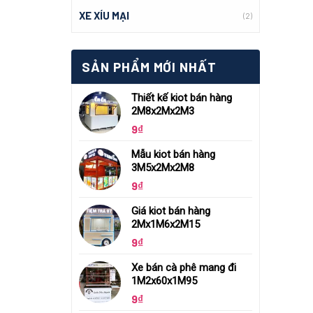
XE XÍU MẠI
(2)
SẢN PHẨM MỚI NHẤT
Thiết kế kiot bán hàng
2M8x2Mx2M3
9
₫
Mẫu kiot bán hàng
3M5x2Mx2M8
9
₫
Giá kiot bán hàng
2Mx1M6x2M15
9
₫
Xe bán cà phê mang đi
1M2x60x1M95
9
₫