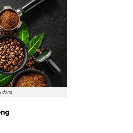
u động
ộng