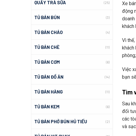
QUẦY TRÀ SỮA
(25)
Xe bán
động n
TỦ BÁN BÚN
(3)
doanh 
khách 
TỦ BÁN CHÁO
(4)
Vì thế
TỦ BÁN CHÈ
khách 
(11)
phòng;
TỦ BÁN CƠM
(6)
Việc x
bạn sẽ
TỦ BÁN ĐỒ ĂN
(14)
Tìm v
TỦ BÁN HÀNG
(11)
Sau kh
TỦ BÁN KEM
(6)
đối tư
các tò
TỦ BÁN PHỞ BÚN HỦ TIẾU
(2)
và sạc