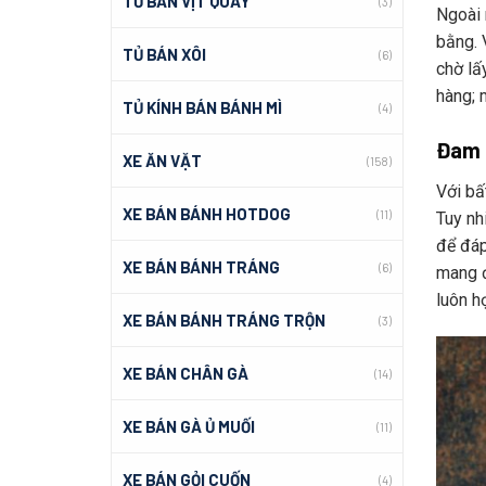
TỦ BÁN VỊT QUAY
(3)
Ngoài 
bằng.
TỦ BÁN XÔI
(6)
chờ lấ
hàng; m
TỦ KÍNH BÁN BÁNH MÌ
(4)
Đam m
XE ĂN VẶT
(158)
Với bất
XE BÁN BÁNH HOTDOG
(11)
Tuy nhi
để đá
XE BÁN BÁNH TRÁNG
(6)
mang đê
luôn ho
XE BÁN BÁNH TRÁNG TRỘN
(3)
XE BÁN CHÂN GÀ
(14)
XE BÁN GÀ Ủ MUỐI
(11)
XE BÁN GỎI CUỐN
(4)