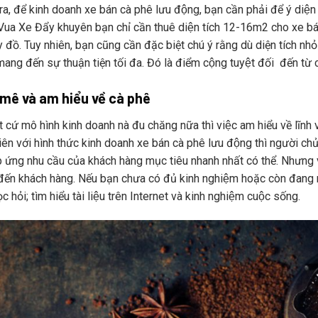
ra, để kinh doanh xe bán cà phê lưu động, bạn cần phải để ý diện 
 Vua Xe Đẩy khuyên bạn chỉ cần thuê diện tích 12-16m2 cho xe b
y đồ. Tuy nhiên, bạn cũng cần đặc biệt chú ý rằng dù diện tích nh
ang đến sự thuận tiện tối đa. Đó là điểm cộng tuyệt đối đến từ c
ê và am hiểu về cà phê
 cứ mô hình kinh doanh nà đu chăng nữa thì việc am hiểu về lĩnh v
ên với hình thức kinh doanh xe bán cà phê lưu động thì người chủ q
p ứng nhu cầu của khách hàng mục tiêu nhanh nhất có thể. Nhưng 
́n khách hàng. Nếu bạn chưa có đủ kinh nghiệm hoặc còn đang ng
̣c hỏi; tìm hiểu tài liệu trên Internet và kinh nghiệm cuộc sống.