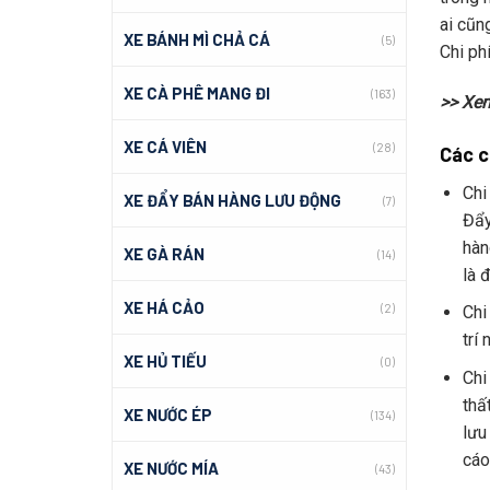
ai cũn
XE BÁNH MÌ CHẢ CÁ
(5)
Chi phi
XE CÀ PHÊ MANG ĐI
(163)
>> Xe
XE CÁ VIÊN
(28)
Các c
Chi 
XE ĐẨY BÁN HÀNG LƯU ĐỘNG
(7)
Đẩ
hàn
XE GÀ RÁN
(14)
là 
XE HÁ CẢO
(2)
Chi
trí
XE HỦ TIẾU
(0)
Chi 
thấ
XE NƯỚC ÉP
(134)
lưu 
cáo
XE NƯỚC MÍA
(43)