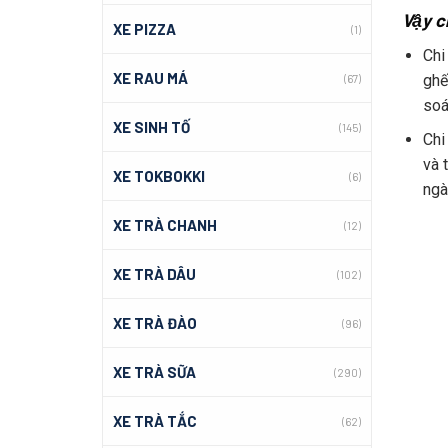
Vậy c
XE PIZZA
(1)
Chi
XE RAU MÁ
ghế
(67)
soá
XE SINH TỐ
(145)
Chi
và 
XE TOKBOKKI
(6)
nga
XE TRÀ CHANH
(12)
XE TRÀ DÂU
(102)
XE TRÀ ĐÀO
(96)
XE TRÀ SỮA
(290)
XE TRÀ TẮC
(62)