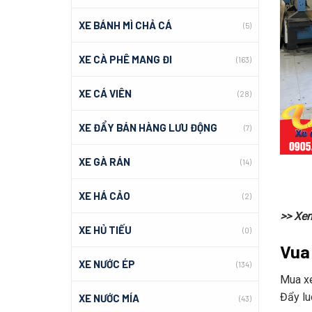
XE BÁNH MÌ CHẢ CÁ
(5)
XE CÀ PHÊ MANG ĐI
(163)
XE CÁ VIÊN
(28)
XE ĐẨY BÁN HÀNG LƯU ĐỘNG
(7)
XE GÀ RÁN
(14)
XE HÁ CẢO
(2)
>> Xe
XE HỦ TIẾU
(0)
Vua X
XE NƯỚC ÉP
(134)
Mua xe
Đẩy luô
XE NƯỚC MÍA
(43)