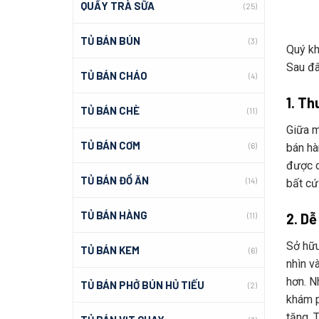
QUẦY TRÀ SỮA
(25)
TỦ BÁN BÚN
(3)
Quý kh
Sau đây
TỦ BÁN CHÁO
(4)
1. Th
TỦ BÁN CHÈ
(11)
Giữa m
TỦ BÁN CƠM
(6)
bán ha
được 
TỦ BÁN ĐỒ ĂN
(14)
bất cư
TỦ BÁN HÀNG
2. Dễ
(11)
Sở hữu
TỦ BÁN KEM
(6)
nhìn v
hơn. Nh
TỦ BÁN PHỞ BÚN HỦ TIẾU
(2)
khám p
tăng. T