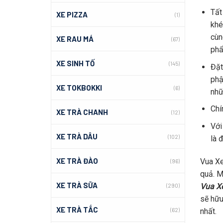
Tất
XE PIZZA
(1)
khe
cùn
XE RAU MÁ
(67)
phâ
XE SINH TỐ
(145)
Đặt
phậ
XE TOKBOKKI
(6)
nhữ
Chí
XE TRÀ CHANH
(12)
Với
XE TRÀ DÂU
(102)
là 
XE TRÀ ĐÀO
Vua Xe 
(96)
quả. M
XE TRÀ SỮA
Vua X
(290)
sẽ hữu
XE TRÀ TẮC
(62)
nhất.