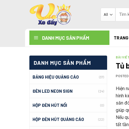
Skip
to
Tìm
kiếm:
content
DANH MỤC SẢN PHẨM
TRANG
BÀI VIẾ
DANH MỤC SẢN PHẨM
Tủ 
BẢNG HIỆU QUẢNG CÁO
POSTE
(37)
Hiện n
ĐÈN LED NEON SIGN
(24)
hình k
săn đó
HỘP ĐÈN HÚT NỔI
(0)
giúp q
Nếu qu
HỘP ĐÈN HÚT QUẢNG CÁO
(22)
tất tầ