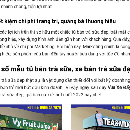
 nhanh chóng, tiện lợi nhất.
ết kiệm chi phí trang trí, quảng bá thương hiệu
các lợi ích trên thì sở hữu một chiếc tủ bán trà sữa đẹp, bắt mắt 
ơng hiệu, xây dựng hình ảnh đến gần hơn với khách hàng. Qua đây
ề nhỏ về chi phí Marketing. Bởi hiện nay, Marketing chính là công 
hiệu; sản phẩm của bạn đến tay người tiêu dùng với tốc độ nhanh
 số mẫu tủ bán trà sữa, xe bán trà sữa đ
trà sữa đẹp thật sự là vật dụng cần thiết đối với bất kỳ doanh nghiê
bạn trẻ mới bắt đầu kinh doanh . Vì vậy, ngay sau đây
Vua Xe Đẩ
 trà sữa đẹp; giá bán cực rẻ, hot nhất 2022 này nhé!