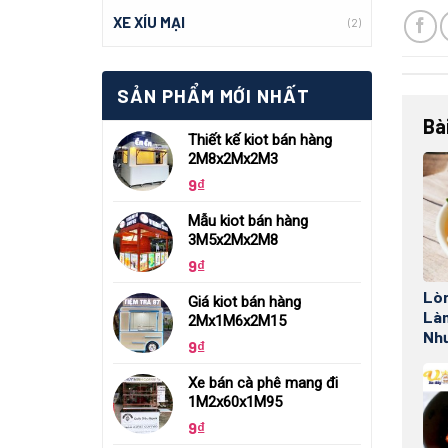
XE XÍU MẠI
(2)
SẢN PHẨM MỚI NHẤT
Bà
Thiết kế kiot bán hàng
2M8x2Mx2M3
9
₫
Mẫu kiot bán hàng
3M5x2Mx2M8
9
₫
Lòn
Giá kiot bán hàng
Là
2Mx1M6x2M15
Như
9
₫
Xe bán cà phê mang đi
1M2x60x1M95
9
₫