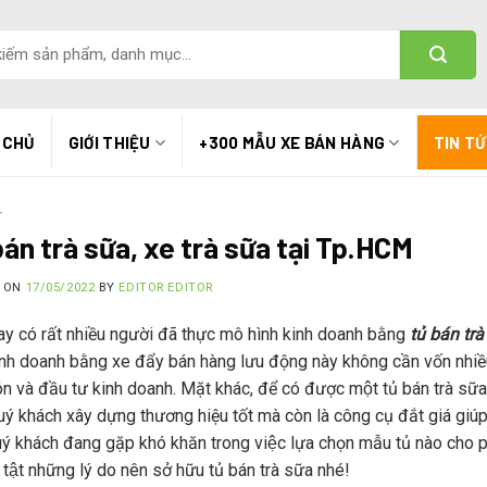
 CHỦ
GIỚI THIỆU
+300 MẪU XE BÁN HÀNG
TIN T
T
bán trà sữa, xe trà sữa tại Tp.HCM
D ON
17/05/2022
BY
EDITOR EDITOR
ay có rất nhiều người đã thực mô hình kinh doanh bằng
tủ bán trà
inh doanh bằng xe đẩy bán hàng lưu động này không cần vốn nhiề
n và đầu tư kinh doanh. Mặt khác, để có được một tủ bán trà sữa 
uý khách xây dựng thương hiệu tốt mà còn là công cụ đắt giá giúp
ý khách đang gặp khó khăn trong việc lựa chọn mẫu tủ nào cho ph
n tật những lý do nên sở hữu tủ bán trà sữa nhé!