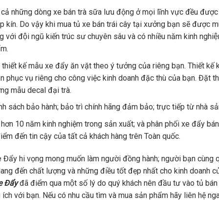
 cả những dòng xe bán trà sữa lưu động ở mọi lĩnh vực đều được
́p kín. Do vậy khi mua tủ xe bán trái cây tại xưởng bạn sẽ được 
g với đội ngũ kiến trúc sư chuyên sâu và có nhiều năm kinh nghiệm 
̉m.
 thiết kế mẫu xe đẩy ăn vặt theo ý tưởng của riêng bạn. Thiết kế k
n phục vụ riêng cho công việc kinh doanh đặc thù của bạn. Đặt th
ng mẫu decal đại trà.
nh sách bảo hành; bảo trì chính hãng đảm bảo; trực tiếp từ nhà s
 hơn 10 năm kinh nghiệm trong sản xuất; và phân phối xe đẩy bán 
điểm đến tin cậy của tất cả khách hàng trên Toàn quốc.
Đẩy hi vọng mong muốn làm người đồng hành; người bạn cùng q
ang đến chất lượng và những điều tốt đẹp nhất cho kinh doanh 
e Đẩy
đã điểm qua một số lý do quý khách nên đầu tư vào tủ bá
 ích với bạn. Nếu có nhu cầu tìm và mua sản phẩm hãy liên hệ n