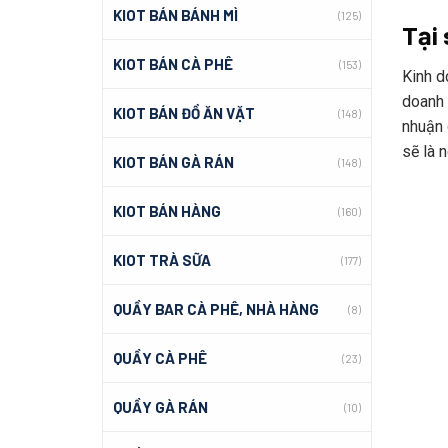
KIOT BÁN BÁNH MÌ
(125)
Tại s
KIOT BÁN CÀ PHÊ
(153)
Kinh do
doanh 
KIOT BÁN ĐỒ ĂN VẶT
(148)
nhuận d
sẽ là
KIOT BÁN GÀ RÁN
(148)
KIOT BÁN HÀNG
(160)
KIOT TRÀ SỮA
(177)
QUẦY BAR CÀ PHÊ, NHÀ HÀNG
(8)
QUẦY CÀ PHÊ
(23)
QUẦY GÀ RÁN
(10)