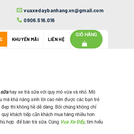
vuaxedaybanhang.vn@gmail.com
0906.516.016
GIỎ HÀNG
ỨC
KHUYẾN MÃI
LIÊN HỆ
 sữa
hay xe trà sữa với quy mô vừa và nhỏ. Mô
u mà khả năng sinh lời cao nên được các bạn trẻ
đẹp thì không hề dễ dàng. Bởi chúng không chỉ
 quý khách tiếp cận khách mua hàng nhiều hơn.
ù hợp để bán trà sữa. Cùng
Vua Xe Đẩy
, tìm hiểu