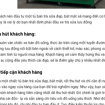
ách nên đầu tư một tủ bán trà sữa đẹp, bắt mắt sẽ mang đến cơ hô
 là vài lý do bạn nhất định phải đầu xe trà sữa lưu động:
u hút khách hàng:
uôn vàn chiếc xe bán đồ uống, thức ăn trên cùng một tuyến đường
̀ng lưu động nổi bật bên ngoài về cách thiết kế; màu sác; phong sa
cảm tình từ người mua hàng. Khách hàng sẽ cảm thấy hứng thú và 
́ ai, cũng đều yêu thích cái đẹp, sẽ là điểm gây chú ý nhiều nhất đ
 tiếp cận khách hàng
 một chiếc tủ bán trà sữa đẹp, bắt mắt, rất thu hút và chỉ cần 
à vào ngay cửa hàng của bạn để trải nghiệm ngay. Như vậy, bạ
óm khách hàng tiềm năng nhất dễ thu hút nhất. Đó chính là giới tr
há cái độc- lạ và sẳn sàng chi tiêu với đồ uống yêu thích. N
rong khi đó, chi phí đầu tư ban đầu ít. Tạo điều kiện thuận lợi c