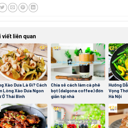
i viết liên quan
g Xào Dưa Là Gì? Cách
Chia sẻ cách làm cà phê
Hướng Dẫ
m Lòng Xào Dưa Ngon
bọt (dalgona coffee) đơn
Vọng Thơ
 Ở Thái Bình
giản tại nhà
Hà Nội