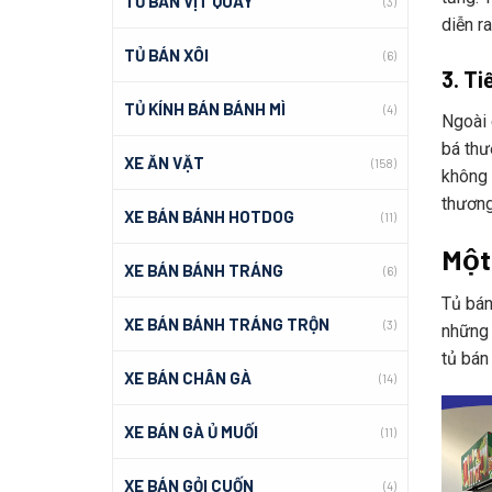
TỦ BÁN VỊT QUAY
(3)
diễn ra
TỦ BÁN XÔI
(6)
3. Ti
TỦ KÍNH BÁN BÁNH MÌ
(4)
Ngoài 
bá thư
XE ĂN VẶT
(158)
không h
thương 
XE BÁN BÁNH HOTDOG
(11)
Một
XE BÁN BÁNH TRÁNG
(6)
Tủ bán 
XE BÁN BÁNH TRÁNG TRỘN
(3)
những 
tủ bán
XE BÁN CHÂN GÀ
(14)
XE BÁN GÀ Ủ MUỐI
(11)
XE BÁN GỎI CUỐN
(4)