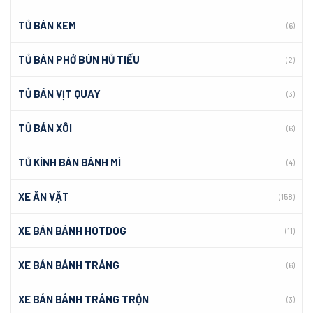
TỦ BÁN KEM
(6)
TỦ BÁN PHỞ BÚN HỦ TIẾU
(2)
TỦ BÁN VỊT QUAY
(3)
TỦ BÁN XÔI
(6)
TỦ KÍNH BÁN BÁNH MÌ
(4)
XE ĂN VẶT
(158)
XE BÁN BÁNH HOTDOG
(11)
XE BÁN BÁNH TRÁNG
(6)
XE BÁN BÁNH TRÁNG TRỘN
(3)