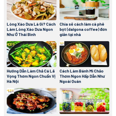
Lòng Xào Dưa Là Gì? Cách
Chia sẻ cách làm cà phê
Làm Lòng Xào Dưa Ngon
bọt (dalgona coffee) đơn
Như Ở Thái Bình
giản tại nhà
Hướng Dẫn Làm Chả Cá Lã
Cách Làm Bánh Mì Chảo
Vọng Thơm Ngon Chuẩn Vị
Thơm Ngon Hấp Dẫn Như
Hà Nội
Ngoài Quán