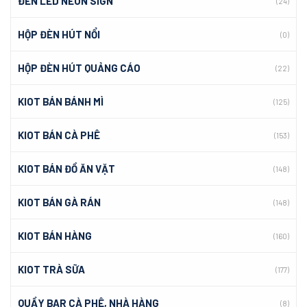
ĐÈN LED NEON SIGN
(24)
HỘP ĐÈN HÚT NỔI
(0)
HỘP ĐÈN HÚT QUẢNG CÁO
(22)
KIOT BÁN BÁNH MÌ
(125)
KIOT BÁN CÀ PHÊ
(153)
KIOT BÁN ĐỒ ĂN VẶT
(148)
KIOT BÁN GÀ RÁN
(148)
KIOT BÁN HÀNG
(160)
KIOT TRÀ SỮA
(177)
QUẦY BAR CÀ PHÊ, NHÀ HÀNG
(8)