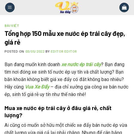
Skip
to
content
BÀI VIẾT
Tổng hợp 150 mẫu xe nước ép trái cây đẹp,
giá rẻ
POSTED ON
03/05/2022
BY
EDITOR EDITOR
Bạn đang muốn kinh doanh
xe nước ép trái cây
? Bạn đang
tìm nơi đóng xe sinh tố nước ép uy tín và chất lượng? Bạn
băn khoăn không biết giá xe đẩy có đắt không bao nhiêu?
Hãy cùng
Vua Xe Đẩy
– địa chỉ xưởng gia công xe bán nước
ép, sinh tố giá rẻ uy tín như thế nào nhé!
Mua xe nước ép trái cây ở đâu giá rẻ, chất
lượng?
Ai cũng có muốn sở hữu một chiếc xe đẩy bán nước ép vừa
chất lượng vừa giá cả lại phải chăng. Nhưng để cân bằng