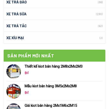
XE TRÀ ĐÀO
(96)
XE TRÀ SỮA
(290)
XE TRÀ TẮC
(62)
XE XÍU MẠI
(2)
SẢN PHẨM MỚI NHẤT
Thiết kế kiot bán hàng 2M8x2Mx2M3
9
₫
Mẫu kiot bán hàng 3M5x2Mx2M8
9
₫
Giá kiot bán hàng 2Mx1M6x2M15