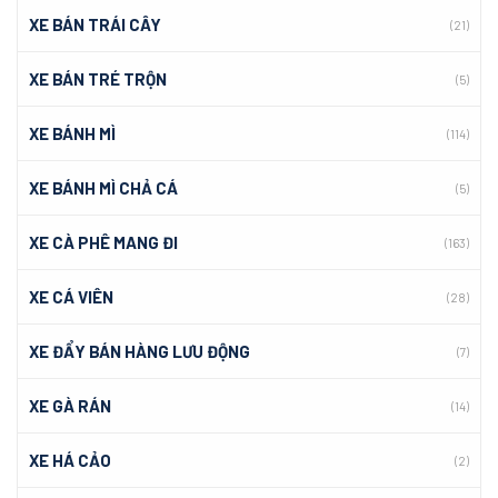
XE BÁN TRÁI CÂY
(21)
XE BÁN TRÉ TRỘN
(5)
XE BÁNH MÌ
(114)
XE BÁNH MÌ CHẢ CÁ
(5)
XE CÀ PHÊ MANG ĐI
(163)
XE CÁ VIÊN
(28)
XE ĐẨY BÁN HÀNG LƯU ĐỘNG
(7)
XE GÀ RÁN
(14)
XE HÁ CẢO
(2)