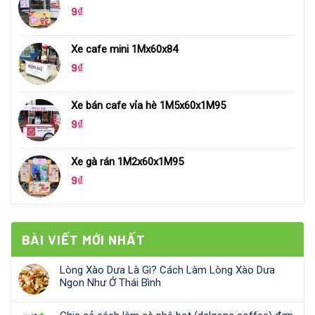
9
₫
Xe cafe mini 1Mx60x84
9
₫
Xe bán cafe vỉa hè 1M5x60x1M95
9
₫
Xe gà rán 1M2x60x1M95
9
₫
BÀI VIẾT MỚI NHẤT
Lòng Xào Dưa Là Gì? Cách Làm Lòng Xào Dưa
Ngon Như Ở Thái Bình