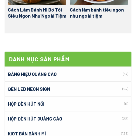
Cách Làm Bánh Mì Bơ Tỏi
Cách làm bánh tiêu ngon
Siêu Ngon Như Ngoài Tiệm
như ngoài tiệm
DANH MỤC SẢN PHẨM
BẢNG HIỆU QUẢNG CÁO
(37)
ĐÈN LED NEON SIGN
(24)
HỘP ĐÈN HÚT NỔI
(0)
HỘP ĐÈN HÚT QUẢNG CÁO
(22)
KIOT BÁN BÁNH MÌ
(125)