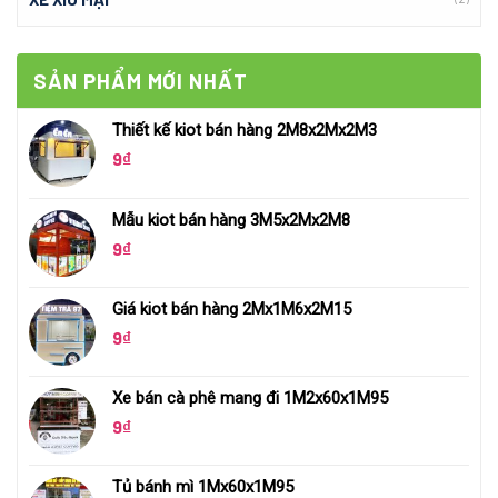
SẢN PHẨM MỚI NHẤT
Thiết kế kiot bán hàng 2M8x2Mx2M3
9
₫
Mẫu kiot bán hàng 3M5x2Mx2M8
9
₫
Giá kiot bán hàng 2Mx1M6x2M15
9
₫
Xe bán cà phê mang đi 1M2x60x1M95
9
₫
Tủ bánh mì 1Mx60x1M95