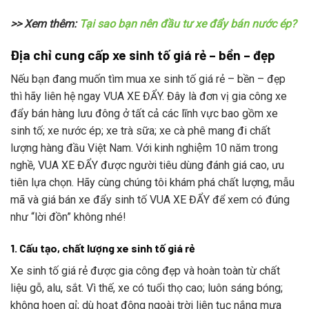
>> Xem thêm:
Tại sao bạn nên đầu tư xe đẩy bán nước ép?
Địa chỉ cung cấp xe sinh tố giá rẻ – bền – đẹp
Nếu bạn đang muốn tìm mua xe sinh tố giá rẻ – bền – đẹp
thì hãy liên hệ ngay VUA XE ĐẨY. Đây là đơn vị gia công xe
đẩy bán hàng lưu đông ở tất cả các lĩnh vực bao gồm xe
sinh tố; xe nước ép; xe trà sữa; xe cà phê mang đi chất
lượng hàng đầu Việt Nam. Với kinh nghiệm 10 năm trong
nghề, VUA XE ĐẨY được người tiêu dùng đánh giá cao, ưu
tiên lựa chọn. Hãy cùng chúng tôi khám phá chất lượng, mẫu
mã và giá bán xe đẩy sinh tố VUA XE ĐẨY để xem có đúng
như “lời đồn” không nhé!
1. Cấu tạo, chất lượng xe sinh tố giá rẻ
Xe sinh tố giá rẻ được gia công đẹp và hoàn toàn từ chất
liệu gỗ, alu, sắt. Vì thế, xe có tuổi thọ cao; luôn sáng bóng;
không hoen gỉ; dù hoạt động ngoài trời liên tục nắng mưa