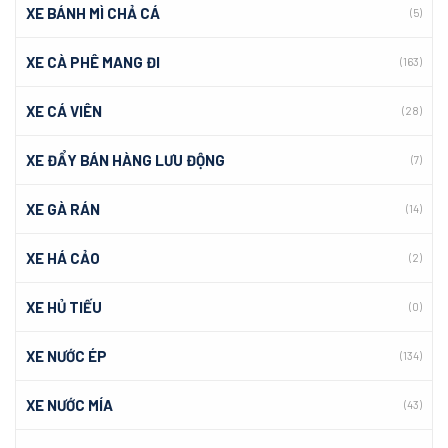
XE BÁNH MÌ CHẢ CÁ
(5)
XE CÀ PHÊ MANG ĐI
(163)
XE CÁ VIÊN
(28)
XE ĐẨY BÁN HÀNG LƯU ĐỘNG
(7)
XE GÀ RÁN
(14)
XE HÁ CẢO
(2)
XE HỦ TIẾU
(0)
XE NƯỚC ÉP
(134)
XE NƯỚC MÍA
(43)