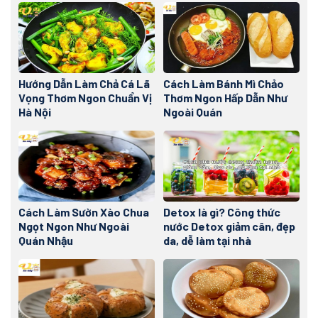
Hướng Dẫn Làm Chả Cá Lã
Cách Làm Bánh Mì Chảo
Vọng Thơm Ngon Chuẩn Vị
Thơm Ngon Hấp Dẫn Như
Hà Nội
Ngoài Quán
Cách Làm Sườn Xào Chua
Detox là gì? Công thức
Ngọt Ngon Như Ngoài
nước Detox giảm cân, đẹp
Quán Nhậu
da, dễ làm tại nhà