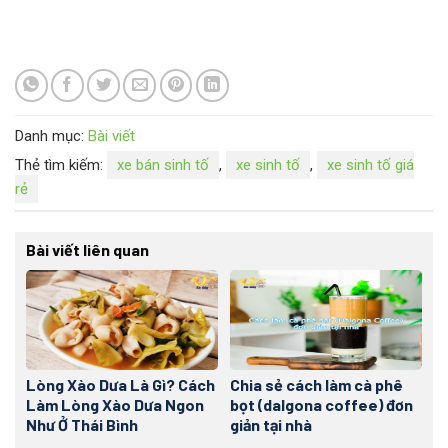
Danh mục:
Bài viết
Thẻ tìm kiếm:
xe bán sinh tố
,
xe sinh tố
,
xe sinh tố giá
rẻ
Bài viết liên quan
Lòng Xào Dưa Là Gì? Cách
Chia sẻ cách làm cà phê
Làm Lòng Xào Dưa Ngon
bọt (dalgona coffee) đơn
Như Ở Thái Bình
giản tại nhà