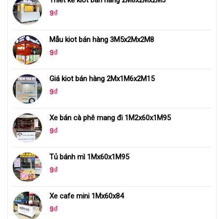
Thiết kế kiot bán hàng 2M8x2Mx2M3
9
₫
Mẫu kiot bán hàng 3M5x2Mx2M8
9
₫
Giá kiot bán hàng 2Mx1M6x2M15
9
₫
Xe bán cà phê mang đi 1M2x60x1M95
9
₫
Tủ bánh mì 1Mx60x1M95
9
₫
Xe cafe mini 1Mx60x84
9
₫