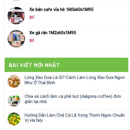
Xe bán cafe vỉa hè 1M5x60x1M95
9
₫
Xe gà rán 1M2x60x1M95
9
₫
BÀI VIẾT MỚI NHẤT
Lòng Xào Dưa Là Gì? Cách Làm Lòng Xào Dưa Ngon
Như Ở Thái Bình
Chia sẻ cách làm cà phê bọt (dalgona coffee) đơn
giản tại nhà
Hướng Dẫn Làm Chả Cá Lã Vọng Thơm Ngon Chuẩn
Vị Hà Nội