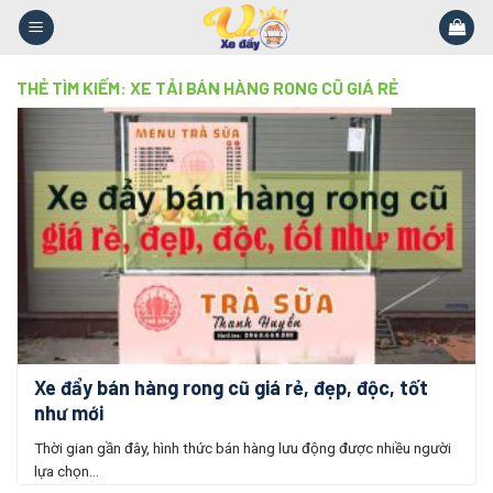
Skip
to
content
THẺ TÌM KIẾM:
XE TẢI BÁN HÀNG RONG CŨ GIÁ RẺ
Xe đẩy bán hàng rong cũ giá rẻ, đẹp, độc, tốt
như mới
Thời gian gần đây, hình thức bán hàng lưu động được nhiều người
lựa chọn...