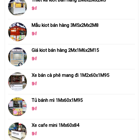
Thiết kế kiot bán hàng 2M8x2Mx2M3
9
₫
Mẫu kiot bán hàng 3M5x2Mx2M8
9
₫
Giá kiot bán hàng 2Mx1M6x2M15
9
₫
Xe bán cà phê mang đi 1M2x60x1M95
9
₫
Tủ bánh mì 1Mx60x1M95
9
₫
Xe cafe mini 1Mx60x84
9
₫