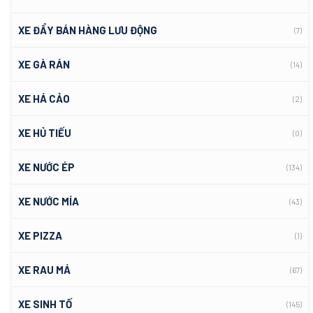
XE ĐẨY BÁN HÀNG LƯU ĐỘNG
(7)
XE GÀ RÁN
(14)
XE HÁ CẢO
(2)
XE HỦ TIẾU
(0)
XE NƯỚC ÉP
(134)
XE NƯỚC MÍA
(43)
XE PIZZA
(1)
XE RAU MÁ
(67)
XE SINH TỐ
(145)