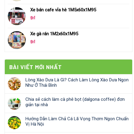
Xe bán cafe vỉa hè 1M5x60x1M95
9
₫
Xe gà rán 1M2x60x1M95
9
₫
BÀI VIẾT MỚI NHẤT
Lòng Xào Dưa Là Gì? Cách Làm Lòng Xào Dưa Ngon
Như Ở Thái Bình
Chia sẻ cách làm cà phê bọt (dalgona coffee) đơn
giản tại nhà
Hướng Dẫn Làm Chả Cá Lã Vọng Thơm Ngon Chuẩn
Vị Hà Nội