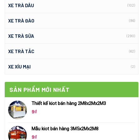
XE TRÀ DÂU
(102)
XE TRÀ ĐÀO
(96)
XE TRÀ SỮA
(290)
XE TRÀ TẮC
(62)
XE XÍU MẠI
(2)
SẢN PHẨM MỚI NHẤT
Thiết kế kiot bán hàng 2M8x2Mx2M3
9
₫
Mẫu kiot bán hàng 3M5x2Mx2M8
9
₫