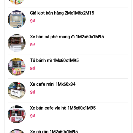
Giá kiot bán hàng 2Mx1M6x2M15
9
₫
Xe bán cà phê mang đi 1M2x60x1M95
9
₫
Tủ bánh mì 1Mx60x1M95
9
₫
Xe cafe mini 1Mx60x84
9
₫
Xe bán cafe vỉa hè 1M5x60x1M95
9
₫
Xe gà rán 1M2x60x1M95