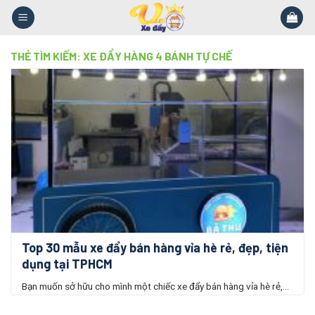
Skip
to
content
THẺ TÌM KIẾM:
XE ĐẨY HÀNG 4 BÁNH TỰ CHẾ
Top 30 mẫu xe đẩy bán hàng vỉa hè rẻ, đẹp, tiện
dụng tại TPHCM
Bạn muốn sở hữu cho mình một chiếc xe đẩy bán hàng vỉa hè rẻ,...