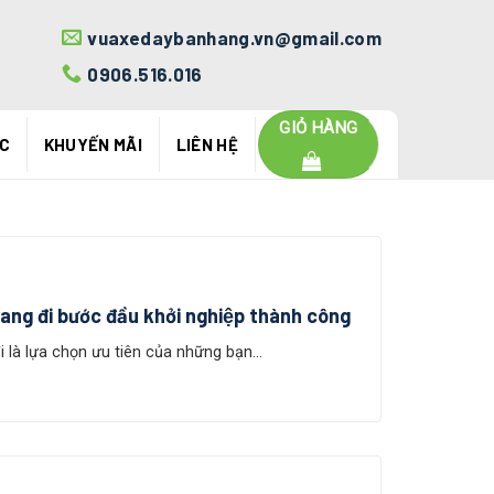
vuaxedaybanhang.vn@gmail.com
0906.516.016
GIỎ HÀNG
ỨC
KHUYẾN MÃI
LIÊN HỆ
ang đi bước đầu khởi nghiệp thành công
à lựa chọn ưu tiên của những bạn...