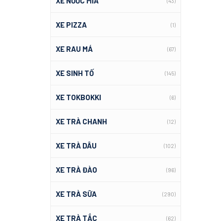
XE NƯỚC MÍA
(43)
XE PIZZA
(1)
XE RAU MÁ
(67)
XE SINH TỐ
(145)
XE TOKBOKKI
(6)
XE TRÀ CHANH
(12)
XE TRÀ DÂU
(102)
XE TRÀ ĐÀO
(96)
XE TRÀ SỮA
(290)
XE TRÀ TẮC
(62)