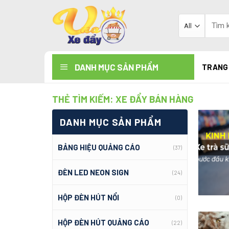
Skip
to
Tìm
kiếm:
content
DANH MỤC SẢN PHẨM
TRANG
THẺ TÌM KIẾM:
XE ĐẨY BÁN HÀNG
DANH MỤC SẢN PHẨM
BẢNG HIỆU QUẢNG CÁO
(37)
ĐÈN LED NEON SIGN
(24)
HỘP ĐÈN HÚT NỔI
(0)
HỘP ĐÈN HÚT QUẢNG CÁO
(22)