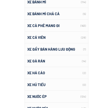
XE BÁNH MÌ
(114)
XE BÁNH MÌ CHẢ CÁ
(5)
XE CÀ PHÊ MANG ĐI
(163)
XE CÁ VIÊN
(28)
XE ĐẨY BÁN HÀNG LƯU ĐỘNG
(7)
XE GÀ RÁN
(14)
XE HÁ CẢO
(2)
XE HỦ TIẾU
(0)
XE NƯỚC ÉP
(134)