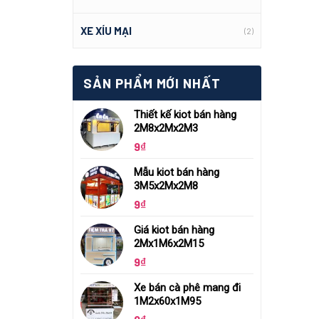
XE XÍU MẠI
(2)
SẢN PHẨM MỚI NHẤT
Thiết kế kiot bán hàng
2M8x2Mx2M3
9
₫
Mẫu kiot bán hàng
3M5x2Mx2M8
9
₫
Giá kiot bán hàng
2Mx1M6x2M15
9
₫
Xe bán cà phê mang đi
1M2x60x1M95