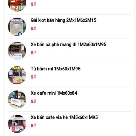
9
₫
Giá kiot bán hàng 2Mx1M6x2M15
9
₫
Xe bán cà phê mang đi 1M2x60x1M95
9
₫
Tủ bánh mì 1Mx60x1M95
9
₫
Xe cafe mini 1Mx60x84
9
₫
Xe bán cafe vỉa hè 1M5x60x1M95
9
₫