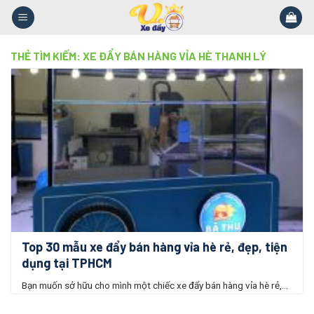
Skip
to
content
THẺ TÌM KIẾM:
XE ĐẨY BÁN HÀNG VỈA HÈ THANH LÝ
Top 30 mẫu xe đẩy bán hàng vỉa hè rẻ, đẹp, tiện
dụng tại TPHCM
Bạn muốn sở hữu cho mình một chiếc xe đẩy bán hàng vỉa hè rẻ,...