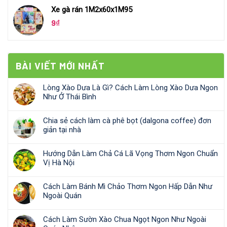
Xe gà rán 1M2x60x1M95
9
₫
BÀI VIẾT MỚI NHẤT
Lòng Xào Dưa Là Gì? Cách Làm Lòng Xào Dưa Ngon
Như Ở Thái Bình
Chia sẻ cách làm cà phê bọt (dalgona coffee) đơn
giản tại nhà
Hướng Dẫn Làm Chả Cá Lã Vọng Thơm Ngon Chuẩn
Vị Hà Nội
Cách Làm Bánh Mì Chảo Thơm Ngon Hấp Dẫn Như
Ngoài Quán
Cách Làm Sườn Xào Chua Ngọt Ngon Như Ngoài