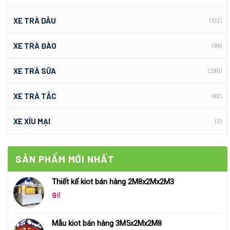
XE TRÀ DÂU
(102)
XE TRÀ ĐÀO
(96)
XE TRÀ SỮA
(290)
XE TRÀ TẮC
(62)
XE XÍU MẠI
(2)
SẢN PHẨM MỚI NHẤT
Thiết kế kiot bán hàng 2M8x2Mx2M3
9
₫
Mẫu kiot bán hàng 3M5x2Mx2M8